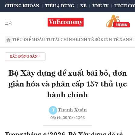
CHỨNG KHOÁN
TIÊU & DÙNG
XE
VNE TV
TECH CO
TIÊU ĐIỂM
ĐẦU TƯ
TÀI CHÍNH
KINH TẾ SỐ
KINH TẾ XANH
BẤT ĐỘNG SẢN
Bộ Xây dựng đề xuất bãi bỏ, đơn
giản hóa và phân cấp 157 thủ tục
hành chính
Thanh Xuân
T
08:14, 09/05/2026
Trong tháng 4/2026, Bộ Xây dựng đã rà