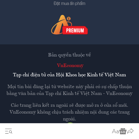
Đặt mua ấn phẩm
Bản quyền thuộc về
VnEconomy
Tạp chí điện tử của Hội Khoa học Kinh tế Việt Nam
Mọi tin bài đăng lại từ website này phải có sự chấp thuận
bằng văn bản của
Tạp chí Kinh tế Việt Nam - VnEconomy
Các trang liên kết ra ngoài sẽ được mở ra ở cửa sổ mới.
VnEconomy không chịu trách nhiệm nội dung các trang
ngoài.