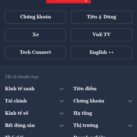
Chứng khoán
Tiêu & Dùng
Xe
VnE TV
Tech Connect
English ++
Tất cả chuyên mục
Kinh tế xanh
Tiêu điểm
Chuyển động xanh
Tài chính
Chứng khoán
Pháp lý
Ngân hàng
Doanh nghiệp niêm yết
Kinh tế số
Hạ tầng
Thương hiệu xanh
Thị trường vốn
Thị trường
Sản phẩm - Thị trường
Bất động sản
Thị trường
Diễn đàn
Thuế
Đầu tư
Tài sản số
Chính sách
Xuất nhập khẩu