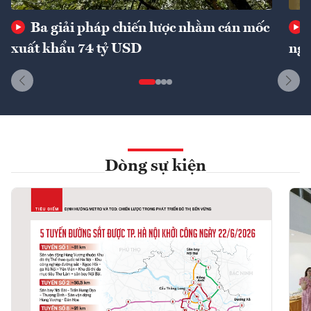
Ba giải pháp chiến lược nhằm cán mốc
xuất khẩu 74 tỷ USD
ngu
Dòng sự kiện