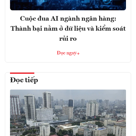
Cuộc đua AI ngành ngân hàng:
Thành bại nằm ở dữ liệu và kiểm soát
rủi ro
Đọc ngay
Đọc tiếp