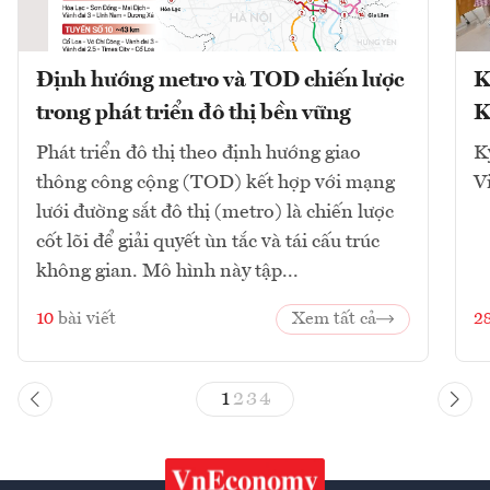
Định hướng metro và TOD chiến lược
K
trong phát triển đô thị bền vững
K
Phát triển đô thị theo định hướng giao
K
thông công cộng (TOD) kết hợp với mạng
V
lưới đường sắt đô thị (metro) là chiến lược
cốt lõi để giải quyết ùn tắc và tái cấu trúc
không gian. Mô hình này tập...
10
bài viết
Xem tất cả
2
1
2
3
4