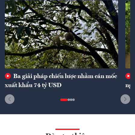
Ba giải pháp chiến lược nhằm cán mốc
xuất khẩu 74 tỷ USD
ngu