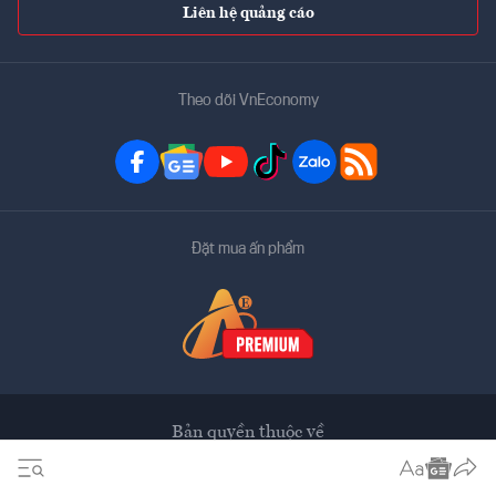
Liên hệ quảng cáo
Theo dõi VnEconomy
Đặt mua ấn phẩm
Bản quyền thuộc về
VnEconomy