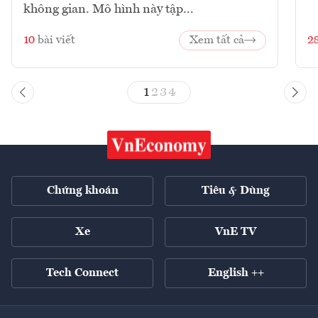
không gian. Mô hình này tập...
10
bài viết
Xem tất cả
2
1
2
3
4
Chứng khoán
Tiêu & Dùng
Xe
VnE TV
Tech Connect
English ++