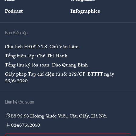
Đẹp +
An sinh
Podcast
Infographics
Giải trí
Y tế
Nhà
Ban Biên tập
Ẩm thực
Chủ tịch HĐBT: TS. Chử Văn Lâm
Tổng biên tập: Chử Thị Hạnh
Tổng thư ký tòa soạn: Đào Quang Bính
Giấy phép Tạp chí điện tử số: 272/GP-BTTTT ngày
26/6/2020
Liên hệ tòa soạn
Số 96-98 Hoàng Quốc Việt, Cầu Giấy, Hà Nội
02437552050