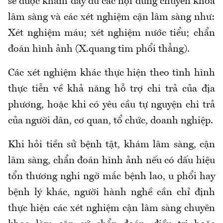
sẽ được k
hám đầy đủ các nội dung chuyên khoa
lâm sàng
và c
ác xét nghiệm cận lâm sàn
g như:
Xét nghiệm máu
; x
ét nghiệm nước tiểu
; chẩn
đoán hình ảnh (X.quang tim phổi thẳng)
.
Các xét nghiệm khác thực hiện theo tình hình
thực tiễn về khả năng hỗ trợ chi trả của địa
phương
,
hoặc khi có yêu cầu tự nguyện chi trả
của người dân, cơ quan, tổ chức, doanh nghiệp
.
Khi hỏi tiền sử bệnh tật, khám lâm sàng, cận
lâm sàng, chẩn đoán hình ảnh nếu có dấu hiệu
tổn thương nghi ngờ mắc bệnh lao, u phổi hay
bệnh lý khác, người hành nghề cần chỉ định
thực hiện các xét nghiệm cận lâm sàng chuyên