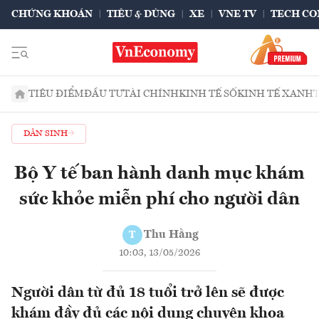
CHỨNG KHOÁN
TIÊU & DÙNG
XE
VNE TV
TECH CO
TIÊU ĐIỂM
ĐẦU TƯ
TÀI CHÍNH
KINH TẾ SỐ
KINH TẾ XANH
DÂN SINH
Bộ Y tế ban hành danh mục khám
sức khỏe miễn phí cho người dân
Thu Hằng
T
10:03, 13/05/2026
Người dân từ đủ 18 tuổi trở lên sẽ được
khám đầy đủ các nội dung chuyên khoa