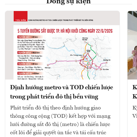
Dòng sự kiện
Định hướng metro và TOD chiến lược
K
trong phát triển đô thị bền vững
K
Phát triển đô thị theo định hướng giao
K
thông công cộng (TOD) kết hợp với mạng
V
lưới đường sắt đô thị (metro) là chiến lược
cốt lõi để giải quyết ùn tắc và tái cấu trúc