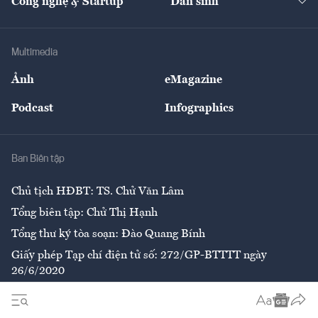
Công nghệ & Startup
Dân sinh
Tư vấn
Nông sản
Doanh nhân
Tư vấn Tiêu & Dùng
Infographics
Hạ tầng
Sức khỏe
Khung pháp lý
Doanh nghiệp
Địa phương
Thị trường
Bảo hiểm
Multimedia
Sự kiện
Nhân lực
Ảnh
eMagazine
Đẹp +
An sinh
Podcast
Infographics
Giải trí
Y tế
Nhà
Ban Biên tập
Ẩm thực
Chủ tịch HĐBT: TS. Chử Văn Lâm
Tổng biên tập: Chử Thị Hạnh
Tổng thư ký tòa soạn: Đào Quang Bính
Giấy phép Tạp chí điện tử số: 272/GP-BTTTT ngày
26/6/2020