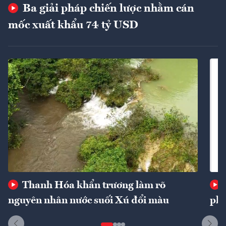
Ba giải pháp chiến lược nhằm cán
mốc xuất khẩu 74 tỷ USD
Thanh Hóa khẩn trương làm rõ
nguyên nhân nước suối Xú đổi màu
phí