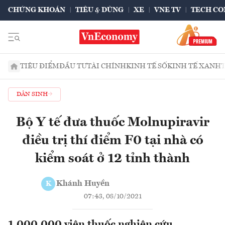
CHỨNG KHOÁN
TIÊU & DÙNG
XE
VNE TV
TECH CO
TIÊU ĐIỂM
ĐẦU TƯ
TÀI CHÍNH
KINH TẾ SỐ
KINH TẾ XANH
DÂN SINH
Bộ Y tế đưa thuốc Molnupiravir
điều trị thí điểm F0 tại nhà có
kiểm soát ở 12 tỉnh thành
Khánh Huyền
K
07:43, 08/10/2021
1.000.000 viên thuốc nghiên cứu