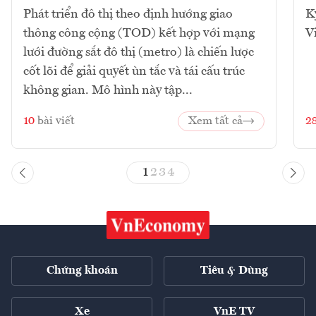
Phát triển đô thị theo định hướng giao
K
thông công cộng (TOD) kết hợp với mạng
V
lưới đường sắt đô thị (metro) là chiến lược
cốt lõi để giải quyết ùn tắc và tái cấu trúc
không gian. Mô hình này tập...
10
bài viết
Xem tất cả
2
1
2
3
4
Chứng khoán
Tiêu & Dùng
Xe
VnE TV