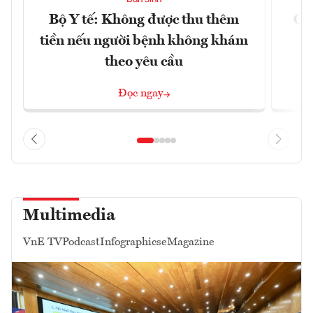
Bộ Y tế: Không được thu thêm
Cắt
tiền nếu người bệnh không khám
l
theo yêu cầu
Đọc ngay
Multimedia
VnE TV
Podcast
Infographics
eMagazine