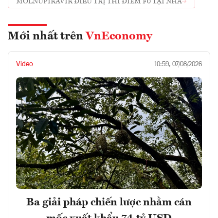
MOLNUPIRAVIR ĐIỀU TRỊ THÍ ĐIỂM F0 TẠI NHÀ
Mới nhất trên
VnEconomy
Video
10:59, 07/08/2026
Ba giải pháp chiến lược nhằm cán