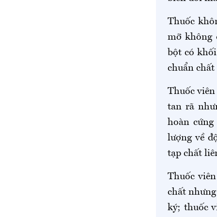
Thuốc không
mỡ không đ
bột có khố
chuẩn chất 
Thuốc viên 
tan rã như
hoàn cứng 
lượng về đ
tạp chất liê
Thuốc viên
chất nhưng 
ký; thuốc v