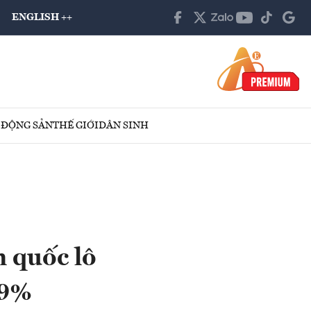
ENGLISH ++
 ĐỘNG SẢN
THẾ GIỚI
DÂN SINH
n quốc lô
,9%