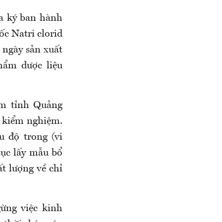
a ký ban hành
ốc Natri clorid
 ngày sản xuất
 phẩm
d
ược liệu
̉m tỉnh Quảng
g) kiểm nghiệm.
̂u độ trong (vi
 tục lấy mẫu bổ
lượng về chỉ
ừng việc kinh