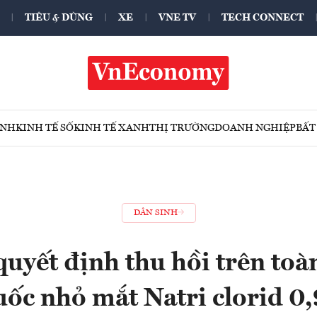
TIÊU & DÙNG
XE
VNE TV
TECH CONNECT
ÍNH
KINH TẾ SỐ
KINH TẾ XANH
THỊ TRƯỜNG
DOANH NGHIỆP
BẤT
DÂN SINH
quyết định thu hồi trên toà
uốc nhỏ mắt Natri clorid 0