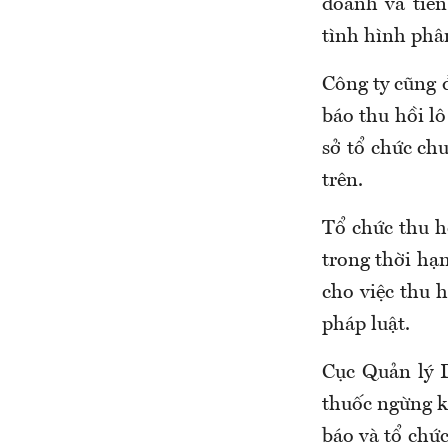
doanh và tiến
tình hình phâ
Công ty cũng đ
báo thu hồi lô
sở tổ chức ch
trên.
Tổ chức thu h
trong thời hạn
cho việc thu h
pháp luật.
Cục Quản lý D
thuốc ngừng ki
báo và tổ chức