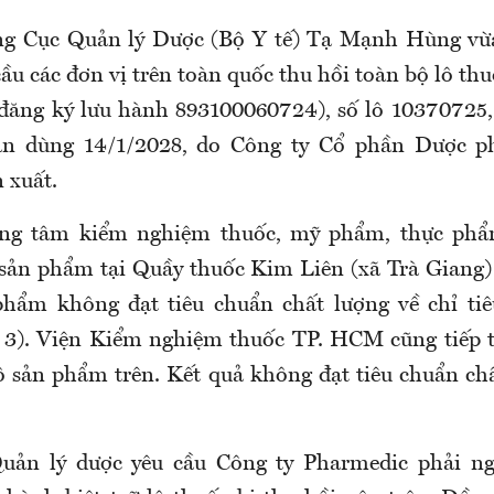
ng Cục Quản lý Dược (Bộ Y tế) Tạ Mạnh Hùng vừ
ầu các đơn vị trên toàn quốc thu hồi toàn bộ lô thu
 đăng ký lưu hành 893100060724), số lô 10370725,
ạn dùng 14/1/2028, do Công ty Cổ phần Dược
 xuất.
g tâm kiểm nghiệm thuốc, mỹ phẩm, thực phâ
 sản phẩm tại Quầy thuốc Kim Liên (xã Trà Gian
m không đạt tiêu chuẩn chất lượng về chỉ tie
 3). Viện Kiểm nghiệm thuốc TP. HCM cũng tiếp
 sản phẩm trên. Kết quả không đạt tiêu chuẩn chất 
uản lý dược yêu cầu Công ty Pharmedic phải ng