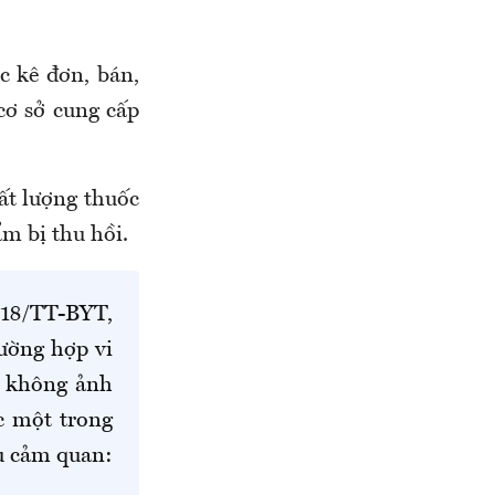
c kê đơn, bán,
 cơ sở cung cấp
hất lượng thuốc
m bị thu hồi.
018/TT-BYT,
ường hợp vi
g không ảnh
c một trong
êu cảm quan: