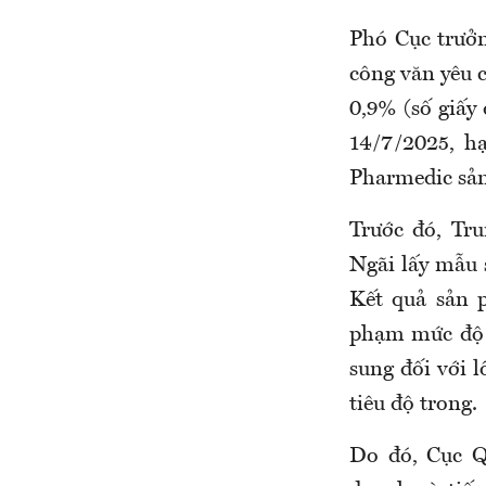
Phó Cục trưở
c
ông văn yêu c
0,9% (số giấy
14/7/2025, h
Pharmedic sản
Trước đó, Trun
Ngãi lấy mẫu
Kết quả sản phẩ
phạm mức độ
sung đối với lô
tiêu độ trong.
Do đó, Cục Q