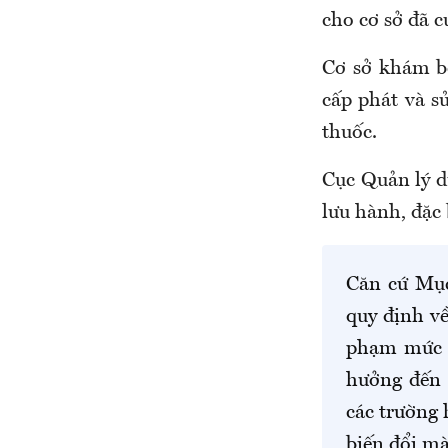
cho cơ sở đã c
Cơ sở khám bệ
cấp phát và sử
thuốc.
Cục Quản lý dư
lưu hành, đặc 
Căn cứ Mục
quy định v
phạm mức đ
hưởng đến 
các trường 
biến đổi mà