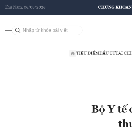
Thứ Năm, 06/08/2026
CHỨNG KHOÁN
TIÊU ĐIỂM
ĐẦU TƯ
TÀI CH
Bộ Y tế 
th