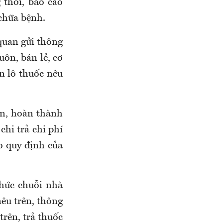
 thời, báo cáo
chữa bệnh.
 quan gửi thông
uôn, bán lẻ, cơ
n lô thuốc nêu
ên, hoàn thành
chi trả chi phí
eo quy định của
chức chuỗi nhà
nêu trên, thông
trên, trả thuốc