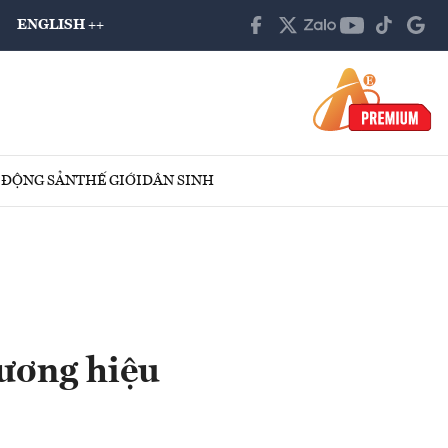
ENGLISH ++
 ĐỘNG SẢN
THẾ GIỚI
DÂN SINH
hương hiệu