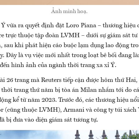
Ảnh minh hoạ.
 Ý vừa ra quyết định đặt Loro Piana – thương hiệu
re trực thuộc tập đoàn LVMH – dưới sự giám sát tư
 sau khi phát hiện cáo buộc lạm dụng lao động tr
y. Đây là vụ việc mới nhất trong loạt bê bối đang 
đến hình ảnh của ngành thời trang xa xỉ Ý.
ài 26 trang mà Reuters tiếp cận được hôm thứ Hai,
 thời trang thứ năm bị tòa án Milan nhắm tới do cá
động kể từ năm 2023. Trước đó, các thương hiệu nổi
or (cũng thuộc LVMH), Armani và công ty túi xách 
ã bị đưa vào diện giám sát tương tự.