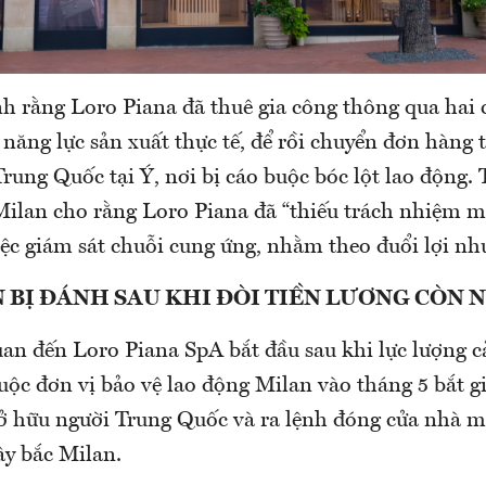
nh rằng Loro Piana đã thuê gia công thông qua hai 
năng lực sản xuất thực tế, để rồi chuyển đơn hàng 
rung Quốc tại Ý, nơi bị cáo buộc bóc lột lao động.
 Milan cho rằng Loro Piana đã “thiếu trách nhiệm 
iệc giám sát chuỗi cung ứng, nhằm theo đuổi lợi n
BỊ ĐÁNH SAU KHI ĐÒI TIỀN LƯƠNG CÒN 
uan đến Loro Piana SpA bắt đầu sau khi lực lượng c
uộc đơn vị bảo vệ lao động Milan vào tháng 5 bắt 
ở hữu người Trung Quốc và ra lệnh đóng cửa nhà m
ây bắc Milan.