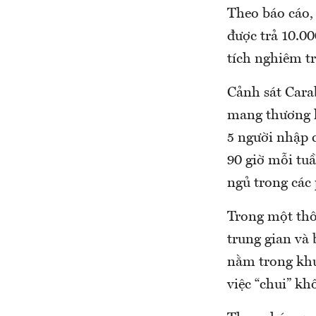
Theo báo cáo,
được trả 10.0
tích nghiêm tr
Cảnh sát Cara
mang thương h
5 người nhập 
90 giờ mỗi tuầ
ngủ trong các
Trong một thôn
trung gian và 
nằm trong khu
việc “chui” k