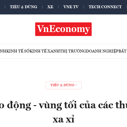
TIÊU & DÙNG
XE
VNE TV
TECH CONNECT
ÍNH
KINH TẾ SỐ
KINH TẾ XANH
THỊ TRƯỜNG
DOANH NGHIỆP
BẤT
TIÊU & DÙNG
ao động - vùng tối của các t
xa xỉ