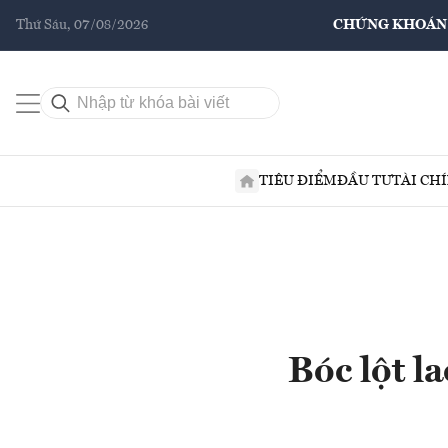
Thứ Sáu, 07/08/2026
CHỨNG KHOÁN
TIÊU ĐIỂM
ĐẦU TƯ
TÀI CH
Bóc lột l