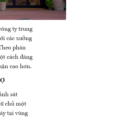
công ty trung
tới các xưởng
 Theo phán
một cách đáng
huận cao hơn.
NỢ
ảnh sát
giữ chủ một
áy tại vùng