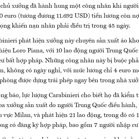
 chủ xưởng đã hành hung một công nhân khi người
00 euro (tương đương 11.692 USD) tiền lương còn nợ
ọng khiến nạn nhân phải điều trị trong 45 ngày.
binieri phát hiện xưởng này chuyên sản xuất áo kh
iệu Loro Piana, với 10 lao động người Trung Quốc
cư bất hợp pháp. Những công nhân này bị buộc phải
n, không có ngày nghỉ, với mức lương chỉ 4 euro mỗ
 phòng được dựng trái phép ngay bên trong nhà xưở
g báo, lực lượng Carabinieri cho biết họ đã kiểm t
ba xưởng sản xuất do người Trung Quốc điều hành, 
 vực Milan, và phát hiện 21 lao động, trong đó có 
hông có đăng ký hợp pháp, bao gồm 7 người nhập cư