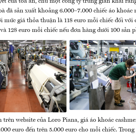
ết của tòa án, chủ một công ty trung gian khai rằ
bà đã sản xuất khoảng 6.000–7.000 chiếc áo khoác
i mức giá thỏa thuận là 118 euro mỗi chiếc đối với
và 128 euro mỗi chiếc nếu đơn hàng dưới 100 sản 
n trên website của Loro Piana, giá áo khoác cashm
.000 euro đến trên 5.000 euro cho mỗi chiếc. Trong