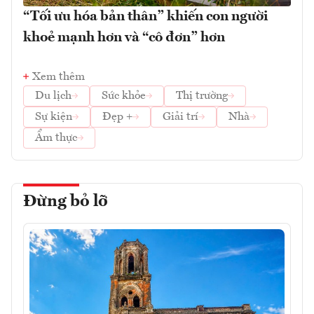
“Tối ưu hóa bản thân” khiến con người
khoẻ mạnh hơn và “cô đơn” hơn
Xem thêm
Du lịch
Sức khỏe
Thị trường
Sự kiện
Đẹp +
Giải trí
Nhà
Ẩm thực
Đừng bỏ lỡ