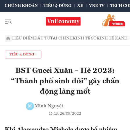
CHỨNG KHOÁN
TIÊU & DÙNG
XE
VNE TV
TECH CO
TIÊU ĐIỂM
ĐẦU TƯ
TÀI CHÍNH
KINH TẾ SỐ
KINH TẾ XANH
TIÊU & DÙNG
BST Gucci Xuân – Hè 2023:
“Thành phố sinh đôi” gây chấn
động làng mốt
Minh Nguyệt
M
15:18, 26/09/2022
Khi Alessandro Michele được bổ nhiệm