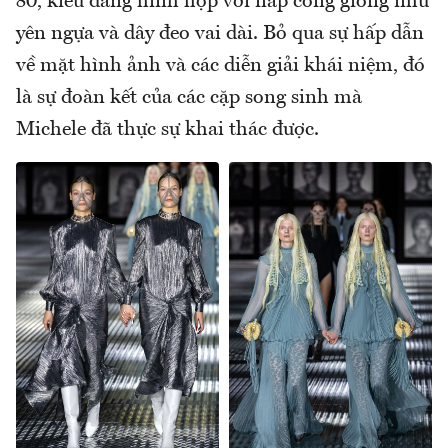
80, kiểu dáng hình hộp với nắp cong giống như
yên ngựa và dây đeo vai dài. Bỏ qua sự hấp dẫn
về mặt hình ảnh và các diễn giải khái niệm, đó
là sự đoàn kết của các cặp song sinh mà
Michele đã thực sự khai thác được.