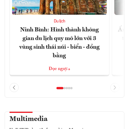
Du lịch
Ninh Bình: Hình thành không
Ẩm 
gian du lịch quy mô lớn với 3
tê
vùng sinh thái núi - biển - đồng
bằng
Đọc ngay
Multimedia