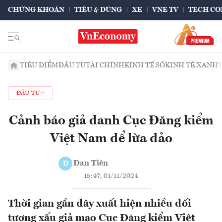
CHỨNG KHOÁN
TIÊU & DÙNG
XE
VNE TV
TECH CO
TIÊU ĐIỂM
ĐẦU TƯ
TÀI CHÍNH
KINH TẾ SỐ
KINH TẾ XANH
ĐẦU TƯ
Cảnh báo giả danh Cục Đăng kiểm
Việt Nam để lừa đảo
Đan Tiên
Đ
15:47, 01/11/2024
Thời gian gần đây xuất hiện nhiều đối
tượng xấu giả mạo Cục Đăng kiểm Việt