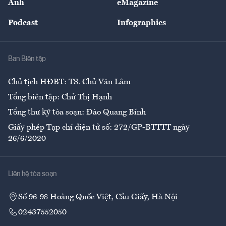
Ảnh
eMagazine
Đẹp +
An sinh
Podcast
Infographics
Giải trí
Y tế
Nhà
Ban Biên tập
Ẩm thực
Chủ tịch HĐBT: TS. Chử Văn Lâm
Tổng biên tập: Chử Thị Hạnh
Tổng thư ký tòa soạn: Đào Quang Bính
Giấy phép Tạp chí điện tử số: 272/GP-BTTTT ngày
26/6/2020
Liên hệ tòa soạn
Số 96-98 Hoàng Quốc Việt, Cầu Giấy, Hà Nội
02437552050