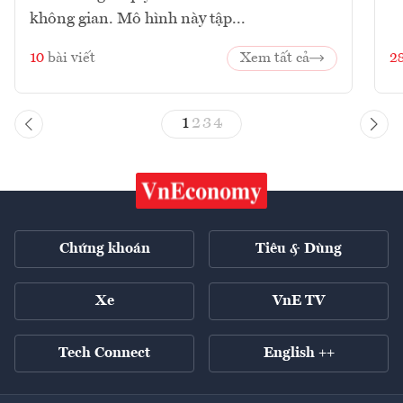
không gian. Mô hình này tập...
10
bài viết
Xem tất cả
2
1
2
3
4
Chứng khoán
Tiêu & Dùng
Xe
VnE TV
Tech Connect
English ++