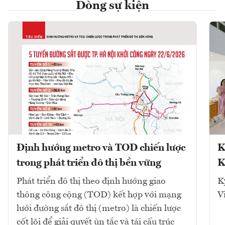
Dòng sự kiện
Định hướng metro và TOD chiến lược
K
trong phát triển đô thị bền vững
K
Phát triển đô thị theo định hướng giao
K
thông công cộng (TOD) kết hợp với mạng
V
lưới đường sắt đô thị (metro) là chiến lược
cốt lõi để giải quyết ùn tắc và tái cấu trúc