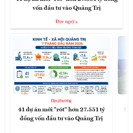
vốn đầu tư vào Quảng Trị
Đọc ngay
Địa phương
41 dự án mới "rót" hơn 27.551 tỷ
Hà 
đồng vốn đầu tư vào Quảng Trị
4 