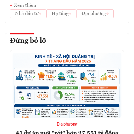
Xem thêm
Nhà đầu tư
Hạ tầng
Địa phương
Đừng bỏ lỡ
Địa phương
41 dự án mới "rót" hơn 27.551 tỷ đồng