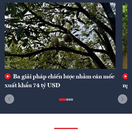
Ba giải pháp chiến lược nhằm cán mốc
xuất khẩu 74 tỷ USD
ngu