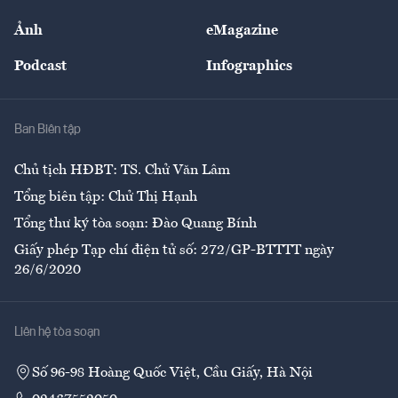
Sự kiện
Nhân lực
Ảnh
eMagazine
Đẹp +
An sinh
Podcast
Infographics
Giải trí
Y tế
Nhà
Ban Biên tập
Ẩm thực
Chủ tịch HĐBT: TS. Chử Văn Lâm
Tổng biên tập: Chử Thị Hạnh
Tổng thư ký tòa soạn: Đào Quang Bính
Giấy phép Tạp chí điện tử số: 272/GP-BTTTT ngày
26/6/2020
Liên hệ tòa soạn
Số 96-98 Hoàng Quốc Việt, Cầu Giấy, Hà Nội