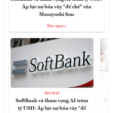
Áp lực nợ bủa vây "đế chế" của
Masayoshi Son
Đọc ngay
Kinh tế số
SoftBank và tham vọng AI trăm
Bùn
tỷ USD: Áp lực nợ bủa vây "đế
li