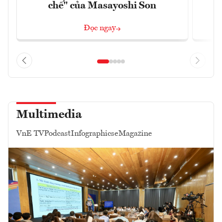
chế" của Masayoshi Son
Đọc ngay
Multimedia
VnE TV
Podcast
Infographics
eMagazine