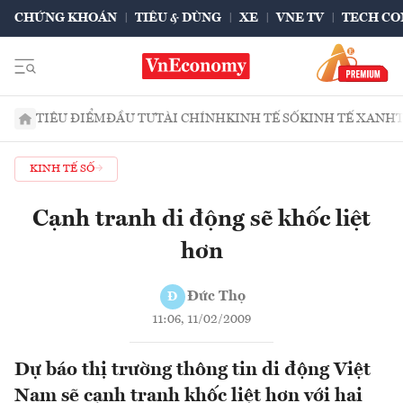
CHỨNG KHOÁN
TIÊU & DÙNG
XE
VNE TV
TECH CO
TIÊU ĐIỂM
ĐẦU TƯ
TÀI CHÍNH
KINH TẾ SỐ
KINH TẾ XANH
KINH TẾ SỐ
Cạnh tranh di động sẽ khốc liệt
hơn
Đức Thọ
Đ
11:06, 11/02/2009
Dự báo thị trường thông tin di động Việt
Nam sẽ cạnh tranh khốc liệt hơn với hai