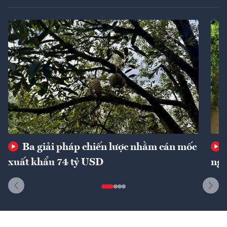
Ba giải pháp chiến lược nhằm cán mốc
xuất khẩu 74 tỷ USD
ngu