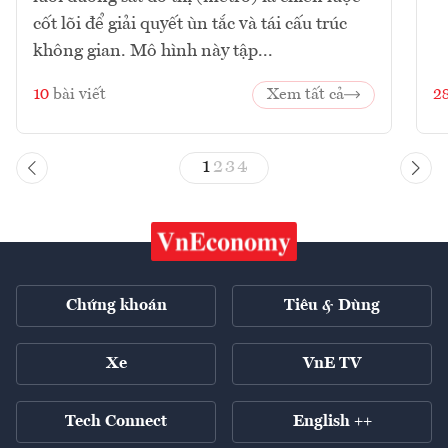
cốt lõi để giải quyết ùn tắc và tái cấu trúc
không gian. Mô hình này tập...
10
bài viết
Xem tất cả
2
1
2
3
4
Chứng khoán
Tiêu & Dùng
Xe
VnE TV
Tech Connect
English ++