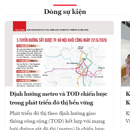
Dòng sự kiện
Định hướng metro và TOD chiến lược
K
trong phát triển đô thị bền vững
K
Phát triển đô thị theo định hướng giao
K
thông công cộng (TOD) kết hợp với mạng
V
lưới đường sắt đô thị (metro) là chiến lược