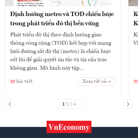
Định hướng metro và TOD chiến lược
K
trong phát triển đô thị bền vững
K
Phát triển đô thị theo định hướng giao
K
thông công cộng (TOD) kết hợp với mạng
V
lưới đường sắt đô thị (metro) là chiến lược
cốt lõi để giải quyết ùn tắc và tái cấu trúc
không gian. Mô hình này tập...
10
bài viết
Xem tất cả
2
1
2
3
4