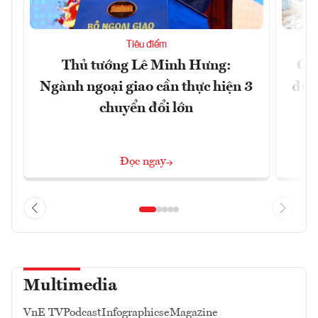
Tiêu điểm
Thủ tướng Lê Minh Hưng:
Qu
Ngành ngoại giao cần thực hiện 3
đủ 
chuyển đổi lớn
Đọc ngay
Multimedia
VnE TV
Podcast
Infographics
eMagazine