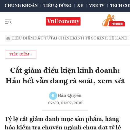
CHỨNG KHOÁN
TIÊU & DÙNG
XE
VNE TV
TECH CO
TIÊU ĐIỂM
ĐẦU TƯ
TÀI CHÍNH
KINH TẾ SỐ
KINH TẾ XANH
TIÊU ĐIỂM
Cắt giảm điều kiện kinh doanh:
Hầu hết vẫn đang rà soát, xem xét
Bảo Quyên
B
07:30, 04/07/2018
Tỷ lệ cắt giảm danh mục sản phẩm, hàng
hóa kiểm tra chuyên ngành chưa đạt tỷ lệ