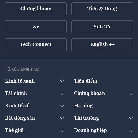
Chứng khoán
Tiêu & Dùng
Xe
VnE TV
Tech Connect
English ++
Tất cả chuyên mục
Kinh tế xanh
Tiêu điểm
Chuyển động xanh
Tài chính
Chứng khoán
Pháp lý
Ngân hàng
Doanh nghiệp niêm yết
Kinh tế số
Hạ tầng
Thương hiệu xanh
Thị trường vốn
Thị trường
Sản phẩm - Thị trường
Bất động sản
Thị trường
Diễn đàn
Thuế
Đầu tư
Tài sản số
Chính sách
Xuất nhập khẩu
Thế giới
Doanh nghiệp
Bảo hiểm
Quốc tế
Dịch vụ số
Thị trường
Khung pháp lý