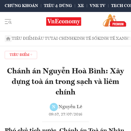
CHỨNG KHOÁN
TIÊU & DÙNG
XE
VNE TV
TECH CO
TIÊU ĐIỂM
ĐẦU TƯ
TÀI CHÍNH
KINH TẾ SỐ
KINH TẾ XANH
TIÊU ĐIỂM
Chánh án Nguyễn Hoà Bình: Xây
dựng toà án trong sạch và liêm
chính
Nguyễn Lê
N
09:57, 27/07/2016
Phó chủ tịch nước, Chánh án Toà án Nhân