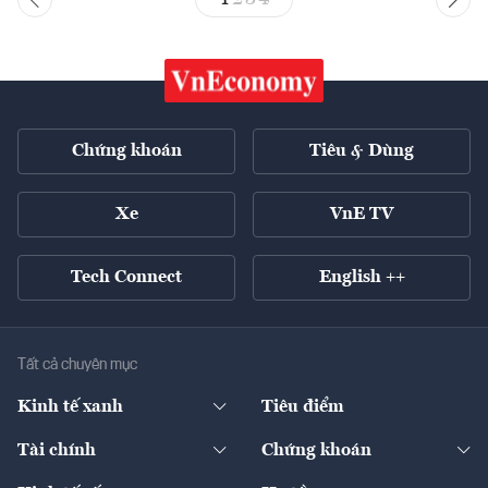
Chứng khoán
Tiêu & Dùng
Xe
VnE TV
Tech Connect
English ++
Tất cả chuyên mục
Kinh tế xanh
Tiêu điểm
Chuyển động xanh
Tài chính
Chứng khoán
Pháp lý
Ngân hàng
Doanh nghiệp niêm yết