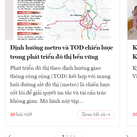
Định hướng metro và TOD chiến lược
K
trong phát triển đô thị bền vững
K
Phát triển đô thị theo định hướng giao
K
thông công cộng (TOD) kết hợp với mạng
V
lưới đường sắt đô thị (metro) là chiến lược
cốt lõi để giải quyết ùn tắc và tái cấu trúc
không gian. Mô hình này tập...
10
bài viết
Xem tất cả
2
1
2
3
4