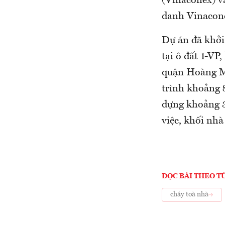
(Vinaconex) v
danh Vinacone
Dự án đã khởi
tại ô đất 1-V
quận Hoàng Ma
trình khoảng 
dựng khoảng 3
việc, khối nhà
ĐỌC BÀI THEO T
cháy toà nhà