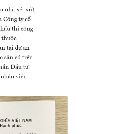
u nhà xét xử),
a Công ty cổ
hầu thi công
g thuộc
n tại dự án
c sẵn có trên
phần Đầu tư
 nhân viên