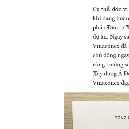
Cụ thể, đơn vị
khi đang hoàn
phần Đầu tư X
dự án. Ngay s
Vinaconex đã 
chủ động ngay 
công trường s
Xây dựng Á Đô
Vinaconex dập 