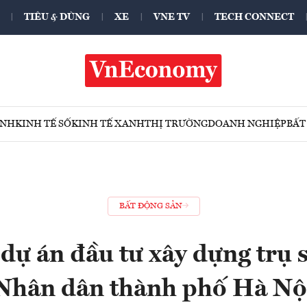
TIÊU & DÙNG
XE
VNE TV
TECH CONNECT
ÍNH
KINH TẾ SỐ
KINH TẾ XANH
THỊ TRƯỜNG
DOANH NGHIỆP
BẤT
BẤT ĐỘNG SẢN
 dự án đầu tư xây dựng trụ 
Nhân dân thành phố Hà Nộ