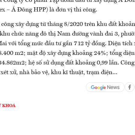
à Công ty Cổ phần Tập đoàn đầu tư xây dựng Á Đô
x – Á Đông HPP) là đơn vị thi công.
 công xây dựng từ tháng 8/2020 trên khu đất khoả
P, khu chức năng đô thị Nam đường vành đai 3, phư
i với tổng mức đầu tư gần 712 tỷ đồng. Diện tích
8.400 m2; mật độ xây dựng khoảng 24%; tổng diện 
4.862m2; hệ số sử dụng đất khoảng 0,99 lần. Công
 xét xử, nhà bảo vệ, khu kĩ thuật, trạm điện…
Ừ KHOÁ