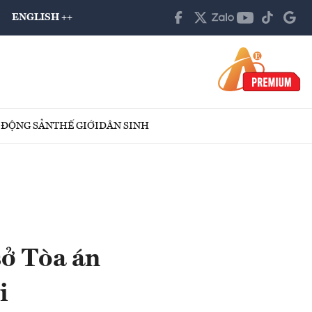
ENGLISH ++
 ĐỘNG SẢN
THẾ GIỚI
DÂN SINH
sở Tòa án
i