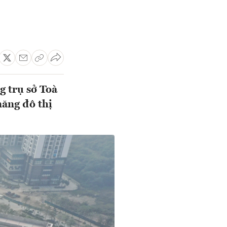
g trụ sở Toà
năng đô thị