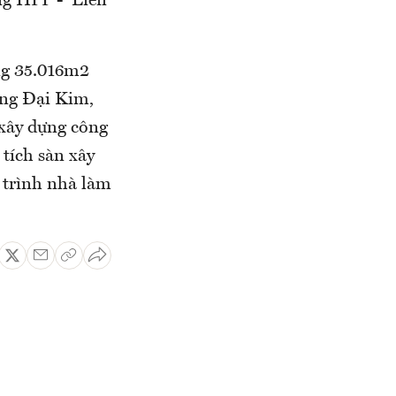
ng HPP - Liên
ng 35.016m2
ờng Đại Kim,
 xây dựng công
tích sàn xây
 trình nhà làm