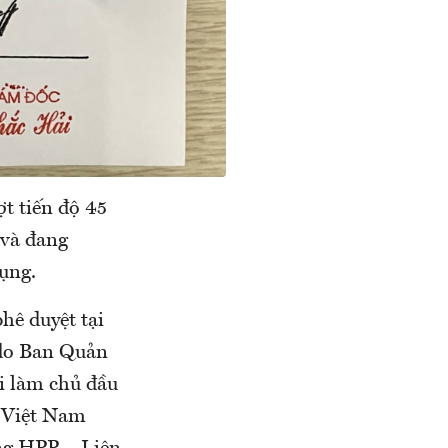
t tiến độ 45
 và đang
ụng.
hê duyệt tại
 do Ban Quản
i làm chủ đầu
g Việt Nam