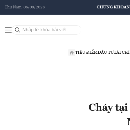
Thứ Năm, 06/08/2026
CHỨNG KHOÁN
TIÊU ĐIỂM
ĐẦU TƯ
TÀI CH
Cháy tại