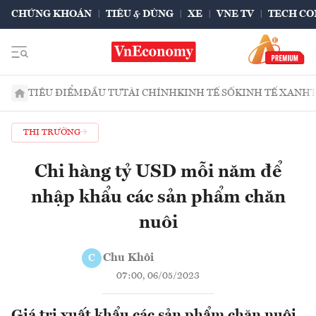
CHỨNG KHOÁN
TIÊU & DÙNG
XE
VNE TV
TECH CO
TIÊU ĐIỂM
ĐẦU TƯ
TÀI CHÍNH
KINH TẾ SỐ
KINH TẾ XANH
THỊ TRƯỜNG
Chi hàng tỷ USD mỗi năm để
nhập khẩu các sản phẩm chăn
nuôi
Chu Khôi
C
07:00, 06/05/2023
Giá trị xuất khẩu các sản phẩm chăn nuôi