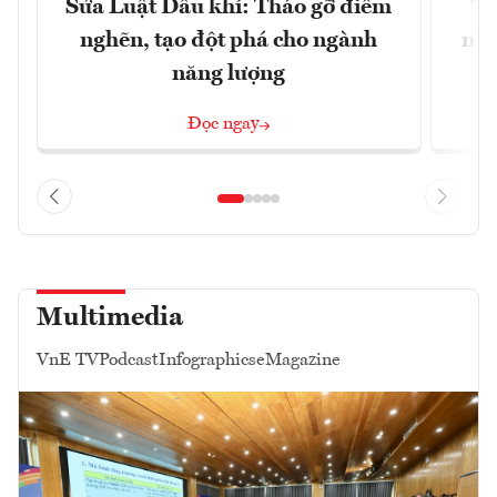
Sửa Luật Dầu khí: Tháo gỡ điểm
"H
nghẽn, tạo đột phá cho ngành
nhì
năng lượng
Đọc ngay
Multimedia
VnE TV
Podcast
Infographics
eMagazine