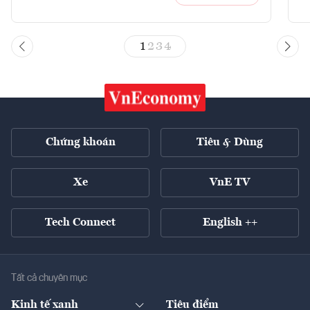
1
2
3
4
Chứng khoán
Tiêu & Dùng
Xe
VnE TV
Tech Connect
English ++
Tất cả chuyên mục
Kinh tế xanh
Tiêu điểm