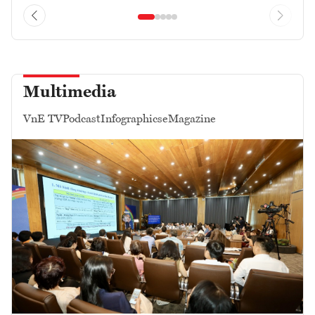
Multimedia
VnE TV
Podcast
Infographics
eMagazine