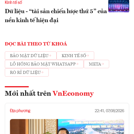
Kinh tế số
Dữ liệu - “tài sản chiến lược thứ 5” của
nền kinh tế hiện đại
ĐỌC BÀI THEO TỪ KHOÁ
BẢO MẬT DỮ LIỆU
KINH TẾ SỐ
LỖ HỔNG BẢO MẬT WHATSAPP
META
RÒ RỈ DỮ LIỆU
Mới nhất trên
VnEconomy
Địa phương
22:41, 07/08/2026