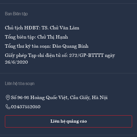
Nhà
Ban Biên tập
Ẩm thực
Chủ tịch HĐBT: TS. Chử Văn Lâm
Tổng biên tập: Chử Thị Hạnh
Tổng thư ký tòa soạn: Đào Quang Bính
Giấy phép Tạp chí điện tử số: 272/GP-BTTTT ngày
26/6/2020
Liên hệ tòa soạn
Số 96-98 Hoàng Quốc Việt, Cầu Giấy, Hà Nội
02437552050
Liên hệ quảng cáo