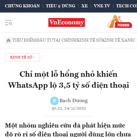
CHỨNG KHOÁN
TIÊU & DÙNG
XE
VNE TV
TECH CO
TIÊU ĐIỂM
ĐẦU TƯ
TÀI CHÍNH
KINH TẾ SỐ
KINH TẾ XANH
KINH TẾ SỐ
Chỉ một lỗ hổng nhỏ khiến
WhatsApp lộ 3,5 tỷ số điện thoại
Bạch Dương
B
10:22, 24/11/2025
Một nhóm nghiên cứu đã phát hiện mức
độ rò rỉ số điện thoại người dùng lớn chưa