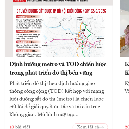
Định hướng metro và TOD chiến lược
K
trong phát triển đô thị bền vững
K
Phát triển đô thị theo định hướng giao
K
thông công cộng (TOD) kết hợp với mạng
V
lưới đường sắt đô thị (metro) là chiến lược
cốt lõi để giải quyết ùn tắc và tái cấu trúc
không gian. Mô hình này tập...
10
bài viết
Xem tất cả
2