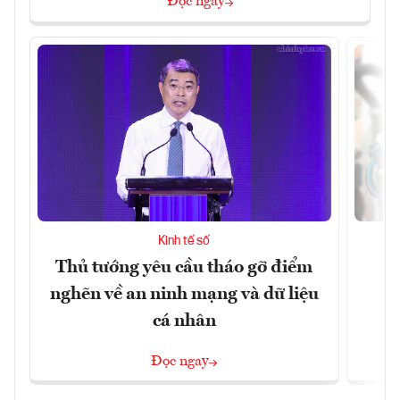
Đọc ngay
Kinh tế số
Thủ tướng yêu cầu tháo gỡ điểm
D
nghẽn về an ninh mạng và dữ liệu
c
cá nhân
Đọc ngay