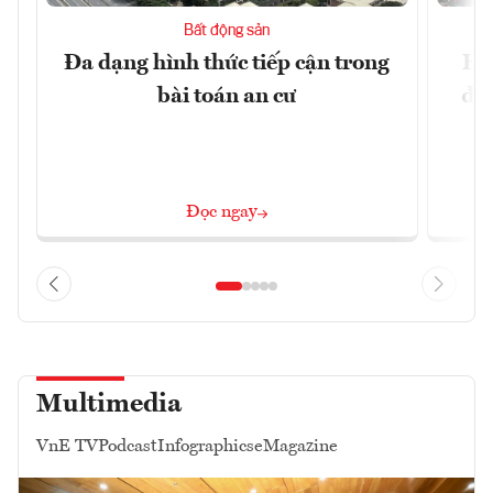
Bất động sản
Đa dạng hình thức tiếp cận trong
Hà
bài toán an cư
đặc
Đọc ngay
Multimedia
VnE TV
Podcast
Infographics
eMagazine