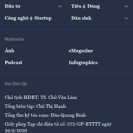
Chuyển động 24h
Đối thoại
The Guide
Video
Đầu tư
Tiêu & Dùng
Quản trị số
Cafe BĐS
Thị trường
Kinh doanh
Kết nối
Tạp chí kinh tế Việt Nam
eMagazine
Nhà đầu tư
Du lịch
Công nghệ & Startup
Dân sinh
Tư vấn
Nông sản
Doanh nhân
Tư vấn Tiêu & Dùng
Infographics
Hạ tầng
Sức khỏe
Khung pháp lý
Doanh nghiệp
Địa phương
Thị trường
Bảo hiểm
Multimedia
Sự kiện
Nhân lực
Ảnh
eMagazine
Đẹp +
An sinh
Podcast
Infographics
Giải trí
Y tế
Nhà
Ban Biên tập
Ẩm thực
Chủ tịch HĐBT: TS. Chử Văn Lâm
Tổng biên tập: Chử Thị Hạnh
Tổng thư ký tòa soạn: Đào Quang Bính
Giấy phép Tạp chí điện tử số: 272/GP-BTTTT ngày
26/6/2020