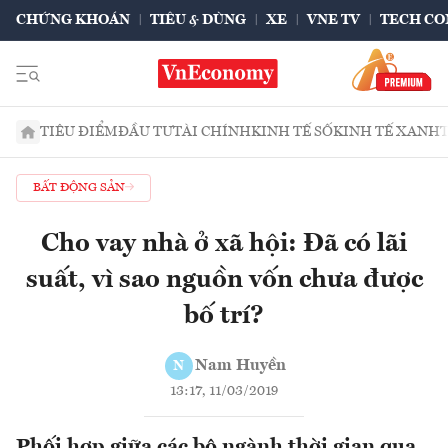
CHỨNG KHOÁN
TIÊU & DÙNG
XE
VNE TV
TECH CO
TIÊU ĐIỂM
ĐẦU TƯ
TÀI CHÍNH
KINH TẾ SỐ
KINH TẾ XANH
BẤT ĐỘNG SẢN
Cho vay nhà ở xã hội: Đã có lãi
suất, vì sao nguồn vốn chưa được
bố trí?
Nam Huyền
N
13:17, 11/03/2019
Phối hợp giữa các bộ ngành thời gian qua