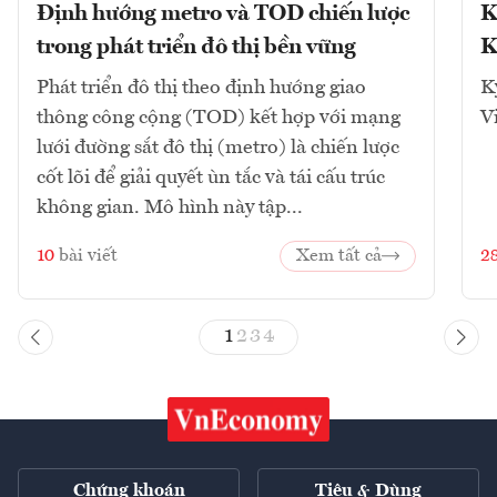
Định hướng metro và TOD chiến lược
K
trong phát triển đô thị bền vững
K
Phát triển đô thị theo định hướng giao
K
thông công cộng (TOD) kết hợp với mạng
V
lưới đường sắt đô thị (metro) là chiến lược
cốt lõi để giải quyết ùn tắc và tái cấu trúc
không gian. Mô hình này tập...
10
bài viết
Xem tất cả
2
1
2
3
4
Chứng khoán
Tiêu & Dùng