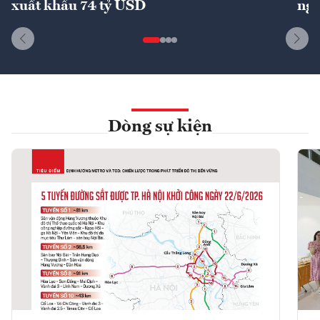
xuất khẩu 74 tỷ USD
ngu
Dòng sự kiện