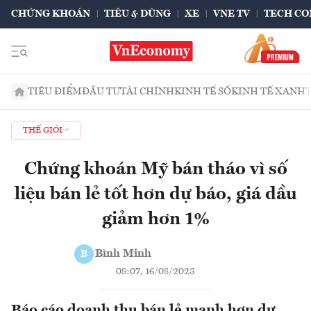
CHỨNG KHOÁN
TIÊU & DÙNG
XE
VNE TV
TECH CO
TIÊU ĐIỂM
ĐẦU TƯ
TÀI CHÍNH
KINH TẾ SỐ
KINH TẾ XANH
THẾ GIỚI
Chứng khoán Mỹ bán tháo vì số
liệu bán lẻ tốt hơn dự báo, giá dầu
giảm hơn 1%
Bình Minh
B
08:07, 16/08/2023
Báo cáo doanh thu bán lẻ mạnh hơn dự