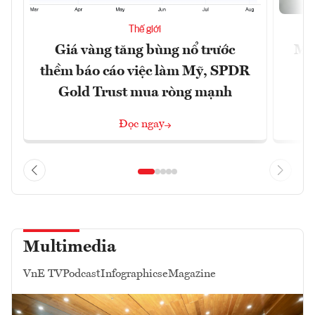
Thế giới
Giá vàng tăng bùng nổ trước
Mỹ 
thềm báo cáo việc làm Mỹ, SPDR
Gold Trust mua ròng mạnh
Đọc ngay
Multimedia
VnE TV
Podcast
Infographics
eMagazine