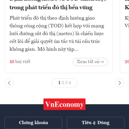
trong phát triển đô thị bền vững
K
Phát triển đô thị theo định hướng giao
K
thông công cộng (TOD) kết hợp với mạng
V
lưới đường sắt đô thị (metro) là chiến lược
cốt lõi để giải quyết ùn tắc và tái cấu trúc
không gian. Mô hình này tập...
10
bài viết
Xem tất cả
2
1
2
3
4
Chứng khoán
Tiêu & Dùng