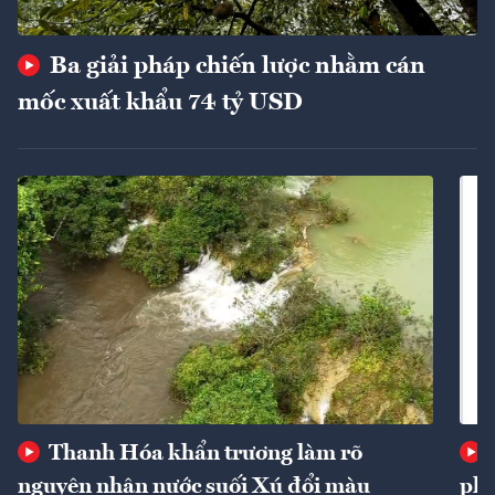
Ba giải pháp chiến lược nhằm cán
mốc xuất khẩu 74 tỷ USD
Thanh Hóa khẩn trương làm rõ
nguyên nhân nước suối Xú đổi màu
phí