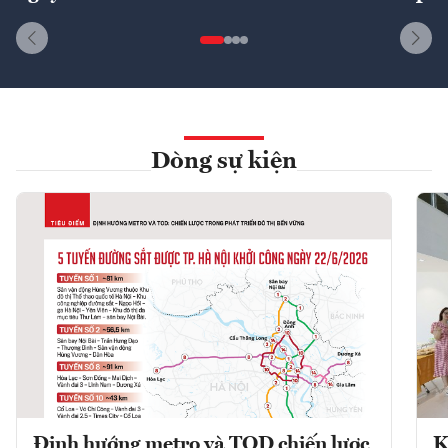
Dòng sự kiện
Định hướng metro và TOD chiến lược
K