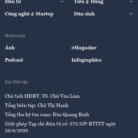
Đầu tư
Tiêu & Dùng
Quản trị số
Cafe BĐS
Thị trường
Kinh doanh
Kết nối
Tạp chí kinh tế Việt Nam
eMagazine
Nhà đầu tư
Du lịch
Công nghệ & Startup
Dân sinh
Tư vấn
Nông sản
Doanh nhân
Tư vấn Tiêu & Dùng
Infographics
Hạ tầng
Sức khỏe
Khung pháp lý
Doanh nghiệp
Địa phương
Thị trường
Bảo hiểm
Multimedia
Sự kiện
Nhân lực
Ảnh
eMagazine
Đẹp +
An sinh
Podcast
Infographics
Giải trí
Y tế
Nhà
Ban Biên tập
Ẩm thực
Chủ tịch HĐBT: TS. Chử Văn Lâm
Tổng biên tập: Chử Thị Hạnh
Tổng thư ký tòa soạn: Đào Quang Bính
Giấy phép Tạp chí điện tử số: 272/GP-BTTTT ngày
26/6/2020