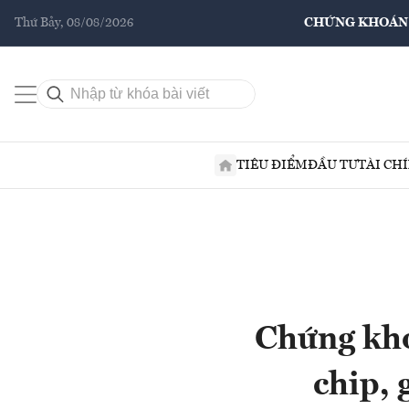
Thứ Bảy, 08/08/2026
CHỨNG KHOÁN
TIÊU ĐIỂM
ĐẦU TƯ
TÀI CH
Chứng kho
chip, 