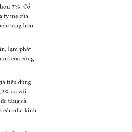
g hơn 7%. Cổ
g ty mẹ của
cle tăng hơn
uận, lạm phát
nand của công
iá tiêu dùng
,2% so với
ức tăng cả
à các nhà kinh