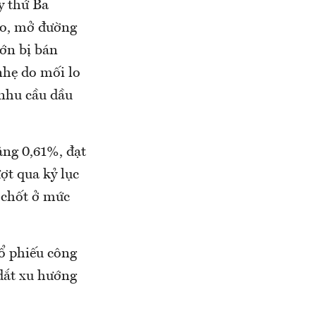
y thứ Ba
báo, mở đường
lớn bị bán
nhẹ do mối lo
 nhu cầu dầu
ăng 0,61%, đạt
ợt qua kỷ lục
 chốt ở mức
cổ phiếu công
 dắt xu hướng