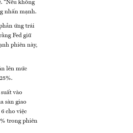
hệ. “Nếu không
ông nhấn mạnh.
 phản ứng trái
rằng Fed giữ
mạnh phiên này,
ản lên mức
925%.
 suất vào
a sàn giao
6 cho việc
,7% trong phiên