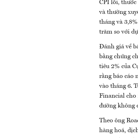
CPI lõi, thướ
và thường xuyê
tháng và 3,8%
trăm so với dự
Đánh giá về bá
bằng chứng ch
tiêu 2% của C
rằng báo cáo n
vào tháng 6. T
Financial cho 
đường không 
Theo ông Roac
hàng hoá, dịc