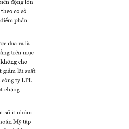
biến động lớn
 theo cơ sở
1 điểm phần
ợc đưa ra là
dẳng trên mục
n không cho
t giảm lãi suất
a công ty LPL
ột chặng
t số ít nhóm
khoán Mỹ tập