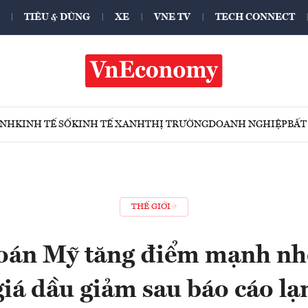
TIÊU & DÙNG
XE
VNE TV
TECH CONNECT
ÍNH
KINH TẾ SỐ
KINH TẾ XANH
THỊ TRƯỜNG
DOANH NGHIỆP
BẤT
THẾ GIỚI
án Mỹ tăng điểm mạnh nh
giá dầu giảm sau báo cáo l