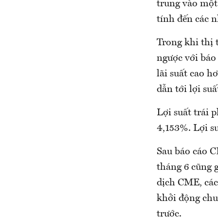
trung vào một 
tính đến các 
Trong khi thị 
ngược với báo 
lãi suất cao h
dẫn tới lợi suấ
Lợi suất trái
4,153%. Lợi s
Sau báo cáo CP
tháng 6 cũng 
dịch CME, các
khởi động chu 
trước.