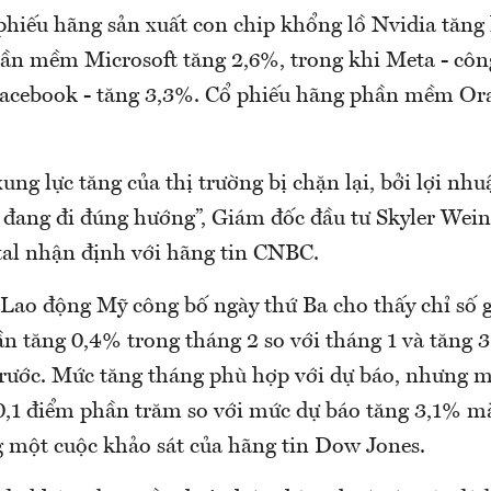
 phiếu hãng sản xuất con chip khổng lồ Nvidia tăn
ần mềm Microsoft tăng 2,6%, trong khi Meta - côn
acebook - tăng 3,3%. Cổ phiếu hãng phần mềm Ora
ung lực tăng của thị trường bị chặn lại, bởi lợi nh
ều đang đi đúng hướng”, Giám đốc đầu tư Skyler Wei
tal nhận định với hãng tin CNBC.
 Lao động Mỹ công bố ngày thứ Ba cho thấy chỉ số g
n tăng 0,4% trong tháng 2 so với tháng 1 và tăng 3
rước. Mức tăng tháng phù hợp với dự báo, nhưng m
,1 điểm phần trăm so với mức dự báo tăng 3,1% m
ng một cuộc khảo sát của hãng tin Dow Jones.