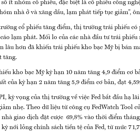
số ít nhóm cổ phiếu, đặc biệt là cổ phiếu công ng
nhóm nhà ở và xăng dầu, lạm phát tiếp tục giảm”, 
trường cổ phiếu tăng điểm, thị trường trái phiếu có
cáo lạm phát. Mối lo của các nhà đầu tư trái phiếu 
ơn lâu hơn đã khiến trái phiếu kho bạc Mỹ bị bán 
t tăng.
 phiếu kho bạc Mỹ kỳ hạn 10 năm tăng 4,9 điểm cơ b
uất của kỳ hạn 2 năm tăng 5,9 điểm cơ bản, đạt 4,5
I, kỳ vọng của thị trường về việc Fed bắt đầu hạ lãi
giảm nhẹ. Theo dữ liệu từ công cụ FedWatch Tool củ
 nhà giao dịch đặt cược 69,8% vào thời điểm tháng 
kỳ nới lỏng chính sách tiền tệ của Fed, từ mức 71