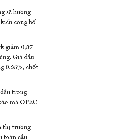
ờng sẽ hướng
 kiến công bố
rk giảm 0,37
ùng. Giá dầu
ng 0,35%, chốt
 dầu trong
ự báo mà OPEC
 thị trường
u toàn cầu