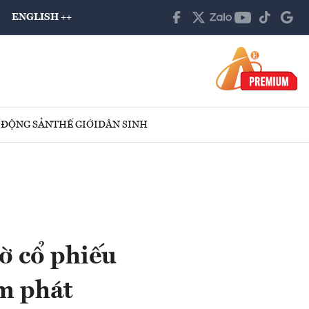
ENGLISH ++
 ĐỘNG SẢN
THẾ GIỚI
DÂN SINH
ờ cổ phiếu
ạm phát