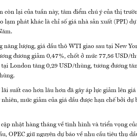
n còn lại của tuần này, tâm điểm chú ý của thị trư
o lạm phát khác là chỉ số giá nhà sản xuất (PPI) dự
 Năm.
ng năng lượng, giá dầu thô WTI giao sau tại New Yo
ương đương giảm 0,47%, chốt ở mức 77,56 USD/th
u tại London tăng 0,29 USD/thùng, tương đương tă
hùng.
 lãi suất cao hơn lâu hơn đã gây áp lực giảm lên giá
y nhiên, mức giảm của giá dầu được hạn chế bởi d
cập nhật hàng tháng về tình hình và triển vọng của
cầu, OPEC giữ nguyên dự báo về nhu cầu tiêu thụ dầ