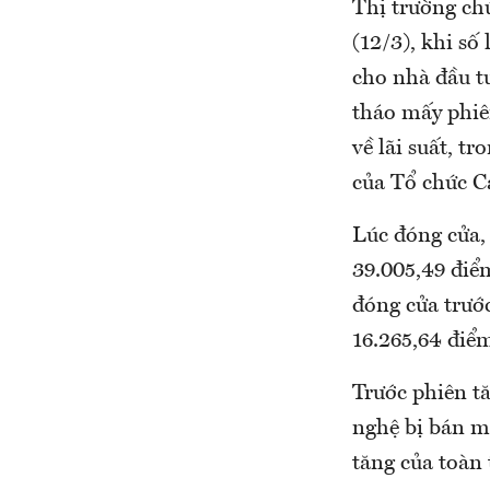
Thị trường ch
(12/3), khi số
cho nhà đầu tư
tháo mấy phiê
về lãi suất, t
của Tổ chức C
Lúc đóng cửa,
39.005,49 điểm
đóng cửa trướ
16.265,64 điể
Trước phiên tă
nghệ bị bán mạ
tăng của toàn 