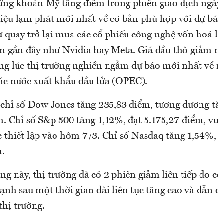
ứng khoán Mỹ tăng điểm trong phiên giao dịch ngà
 liệu lạm phát mới nhất về cơ bản phù hợp với dự 
 quay trở lại mua các cổ phiếu công nghệ vốn hoá 
n gần đây như Nvidia hay Meta. Giá dầu thô giảm 
rong lúc thị trường nghiền ngẫm dự báo mới nhất về
ác nước xuất khẩu dầu lửa (OPEC).
 chỉ số Dow Jones tăng 235,83 điểm, tương đương t
. Chỉ số S&p 500 tăng 1,12%, đạt 5.175,27 điểm, vư
c thiết lập vào hôm 7/3. Chỉ số Nasdaq tăng 1,54%,
m.
ng này, thị trường đã có 2 phiên giảm liên tiếp do 
nh sau một thời gian dài liên tục tăng cao và dẫn
thị trường.