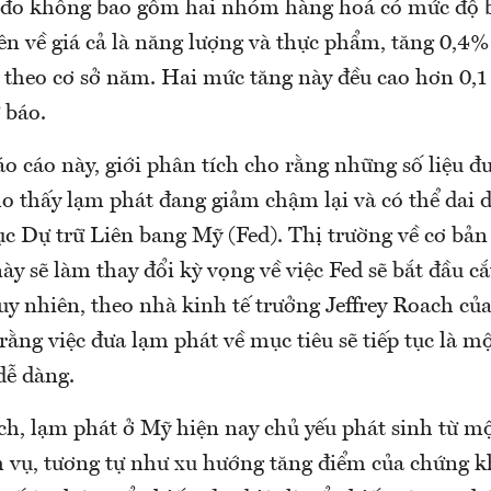
c đo không bao gồm hai nhóm hàng hoá có mức độ 
n về giá cả là năng lượng và thực phẩm, tăng 0,4%
 theo cơ sở năm. Hai mức tăng này đều cao hơn 0,
 báo.
o cáo này, giới phân tích cho rằng những số liệu đư
o thấy lạm phát đang giảm chậm lại và có thể dai 
ục Dự trữ Liên bang Mỹ (Fed). Thị trường về cơ bả
ày sẽ làm thay đổi kỳ vọng về việc Fed sẽ bắt đầu cắ
uy nhiên, theo nhà kinh tế trưởng Jeffrey Roach củ
rằng việc đưa lạm phát về mục tiêu sẽ tiếp tục là m
dễ dàng.
h, lạm phát ở Mỹ hiện nay chủ yếu phát sinh từ mộ
h vụ, tương tự như xu hướng tăng điểm của chứng 