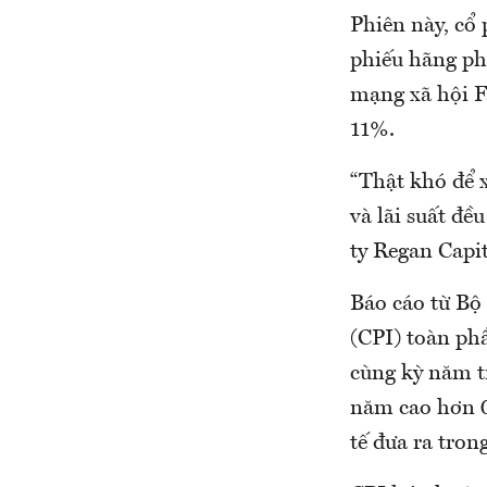
Phiên này, cổ
phiếu hãng ph
mạng xã hội F
11%.
“Thật khó để x
và lãi suất đ
ty Regan Capi
Báo cáo từ Bộ
(CPI) toàn phầ
cùng kỳ năm t
năm cao hơn 0
tế đưa ra tro