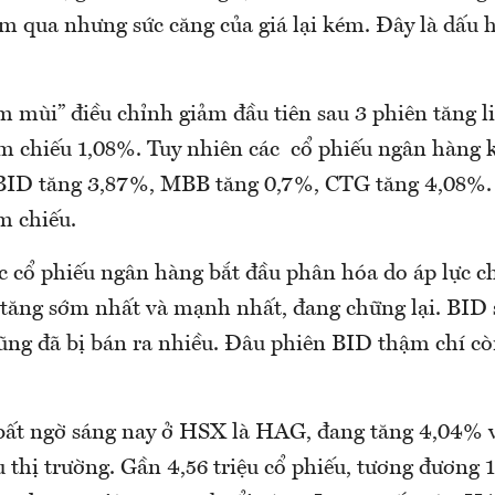
m qua nhưng sức căng của giá lại kém. Đây là dấu 
 mùi” điều chỉnh giảm đầu tiên sau 3 phiên tăng li
m chiếu 1,08%. Tuy nhiên các cổ phiếu ngân hàng 
 BID tăng 3,87%, MBB tăng 0,7%, CTG tăng 4,08%.
m chiếu.
c cổ phiếu ngân hàng bắt đầu phân hóa do áp lực ch
 tăng sớm nhất và mạnh nhất, đang chững lại. BID 
cũng đã bị bán ra nhiều. Đâu phiên BID thậm chí c
bất ngờ sáng nay ở HSX là HAG, đang tăng 4,04% 
thị trường. Gần 4,56 triệu cổ phiếu, tương đương 