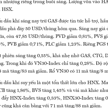
n nhượng riêng trong buổi sáng. Lượng vốn vào H
àn HSX.
dầu khí sáng nay trừ GAS được tin tức hỗ trợ, hầu 
 dầu phá đáy 50 USD/thùng hôm qua. Sáng nay giá 
ữa, còn 47,85 USD/thùng. PVD giảm 0,81%, PVS g
3%, PVB giảm 0,71%, PLC giảm 1,23%. Riêng PGS t
t phiên sáng tăng 0,55%, khá nhẹ nhờ GAS, CTG,
g. Trong khi đó VN30-Index chỉ tăng 0,28%. Độ r
03 mã tăng/83 mã giảm. Rổ VN30 có 11 mã tăng/8 
 dầu khí suy yếu là một tổn thất lớn cho HNX. M
CB tăng 1,86%, BVS tăng 1,45% và vài mã khác n
 đẩy HNX-Index tăng 0,33%, HNX30-Index tăng 
y cũng khá cân bằng với 71 mã tăng/88 mã giảm.