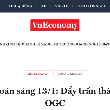
TIÊU & DÙNG
XE
VNE TV
TECH CONNECT
ÍNH
KINH TẾ SỐ
KINH TẾ XANH
THỊ TRƯỜNG
DOANH NGHIỆP
BẤT
THỊ TRƯỜNG
CHỨNG KHOÁN
án sáng 13/1: Đẩy trần th
OGC