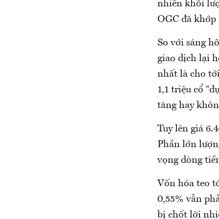
nhiên khối lư
OGC đã khớp 7
So với sáng h
giao dịch lại
nhất là cho tớ
1,1 triệu cổ “
tăng hay khôn
Tuy lên giá 6.
Phần lớn lượng
vọng dòng tiền
Vốn hóa teo t
0,55% vẫn phả
bị chốt lời n