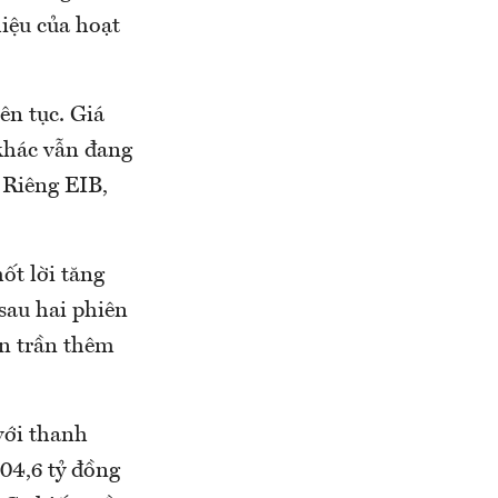
hiệu của hoạt
ên tục. Giá
khác vẫn đang
 Riêng EIB,
ốt lời tăng
sau hai phiên
òn trần thêm
với thanh
104,6 tỷ đồng