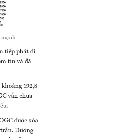
i mạnh.
n tiếp phát đi
ềm tin và đã
 khoảng 192,8
OGC vẫn chưa
ếu.
” OGC được xóa
h trần. Đương