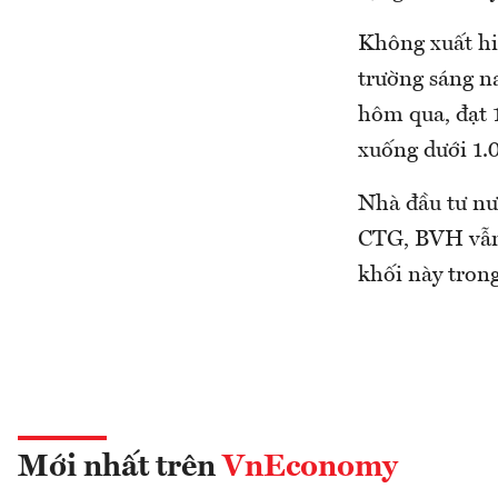
Không xuất hi
trường sáng na
hôm qua, đạt 
xuống dưới 1.0
Nhà đầu tư n
CTG, BVH vẫn
khối này tron
Mới nhất trên
VnEconomy