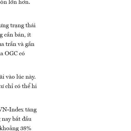
còn lớn hơn.
ng trạng thái
 cần bán, ít
ua trần và gần
của OGC có
ãi vào lúc này.
ư chỉ có thể hi
 VN-Index tăng
 nay bắt đầu
g khoảng 38%