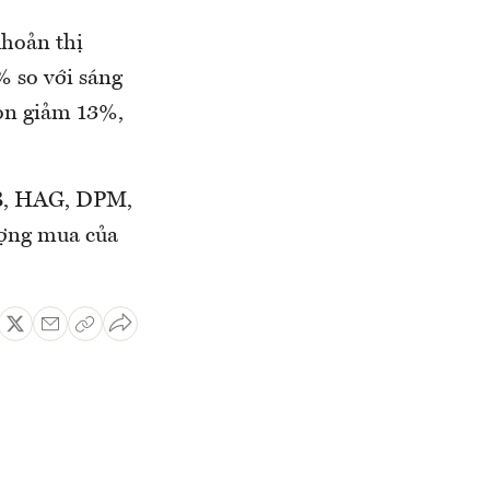
khoản thị
% so với sáng
còn giảm 13%,
CB, HAG, DPM,
ượng mua của