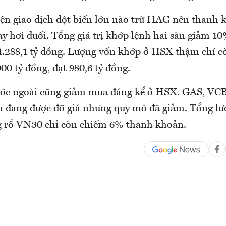
ện giao dịch đột biến lớn nào trừ HAG nên thanh 
y hơi đuối. Tổng giá trị khớp lệnh hai sàn giảm 10
1.288,1 tỷ đồng. Lượng vốn khớp ở HSX thậm chí 
00 tỷ đồng, đạt 980,6 tỷ đồng.
ước ngoài cũng giảm mua đáng kể ở HSX. GAS, V
 đang được đỡ giá nhưng quy mô đã giảm. Tổng l
g rổ VN30 chỉ còn chiếm 6% thanh khoản.