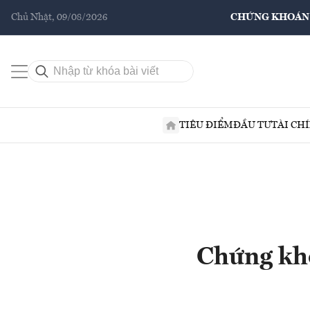
Chủ Nhật, 09/08/2026
CHỨNG KHOÁN
TIÊU ĐIỂM
ĐẦU TƯ
TÀI CH
Chứng kho