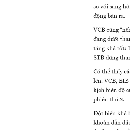
so với sáng hô
động bán ra.
VCB cũng “nếm
đang dưới tha
tăng khá tốt:
STB đứng tha
Có thể thấy cá
lên. VCB, EIB
kịch biên độ 
phiên thứ 3.
Đột biến khá 
khoản dẫn đầu 