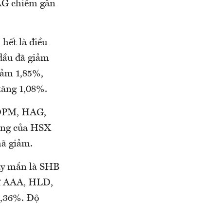
AG chiếm gần
hết là điều
dầu đã giảm
iảm 1,85%,
ăng 1,08%.
 DPM, HAG,
ộng của HSX
mã giảm.
ay mắn là SHB
hư AAA, HLD,
0,36%. Độ