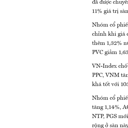
đã được chuyể
11% giá trị s
Nhóm cổ phiếu 
chỉnh khi giá
thêm 1,32% n
PVC giảm 1,6
VN-Index chố
PPC, VNM tăn
khá tốt với 1
Nhóm cổ phiếu
tăng 1,14%, A
NTP, PGS mới
rộng ở sàn nà