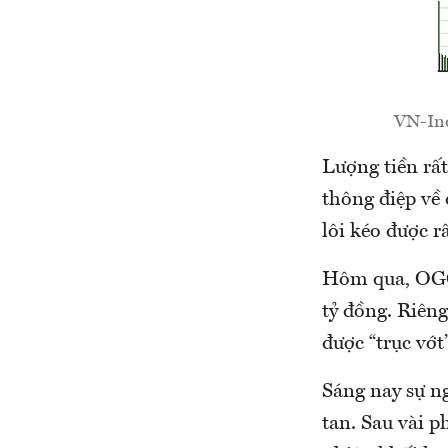
VN-Ind
Lượng tiền rất
thông điệp về 
lôi kéo được r
Hôm qua, OGC 
tỷ đồng. Riên
được “trục vớt
Sáng nay sự n
tan. Sau vài p