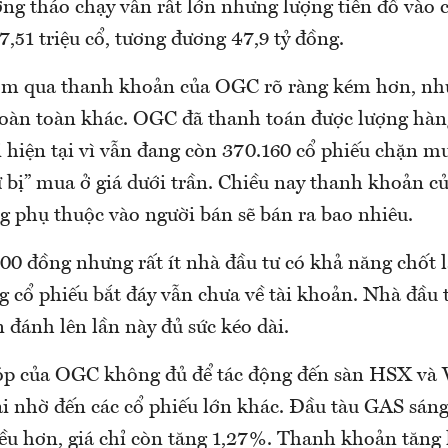
ợng tháo chạy vẫn rất lớn nhưng lượng tiền đổ vào 
,51 triệu cổ, tương đương 47,9 tỷ đồng.
ôm qua thanh khoản của OGC rõ ràng kém hơn, như
 hoàn toàn khác. OGC đã thanh toán được lượng hàng
i hiện tại vì vẫn đang còn 370.160 cổ phiếu chặn m
dự bị” mua ở giá dưới trần. Chiều nay thanh khoản 
g phụ thuộc vào người bán sẽ bán ra bao nhiêu.
400 đồng nhưng rất ít nhà đầu tư có khả năng chốt l
 cổ phiếu bắt đáy vẫn chưa về tài khoản. Nhà đầu t
 đánh lên lần này đủ sức kéo dài.
óp của OGC không đủ để tác động đến sàn HSX và
i nhờ đến các cổ phiếu lớn khác. Đầu tàu GAS sáng
hiều hơn, giá chỉ còn tăng 1,27%. Thanh khoản tăn