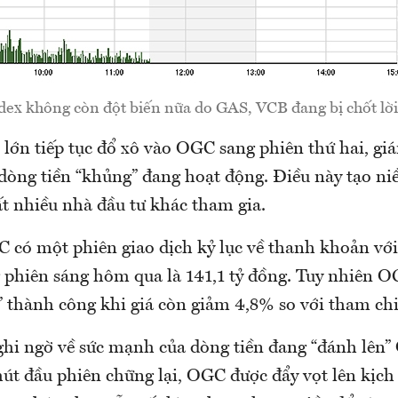
ex không còn đột biến nữa do GAS, VCB đang bị chốt lờ
 lớn tiếp tục đổ xô vào OGC sang phiên thứ hai, giá
dòng tiền “khủng” đang hoạt động. Điều này tạo ni
ất nhiều nhà đầu tư khác tham gia.
có một phiên giao dịch kỷ lục về thanh khoản với
g phiên sáng hôm qua là 141,1 tỷ đồng. Tuy nhiên 
” thành công khi giá còn giảm 4,8% so với tham chi
ghi ngờ về sức mạnh của dòng tiền đang “đánh lên
hút đầu phiên chững lại, OGC được đẩy vọt lên kịc