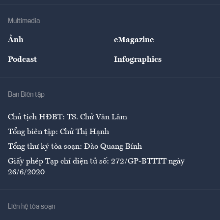
Khung pháp lý
Doanh nghiệp
Địa phương
Thị trường
Bảo hiểm
Multimedia
Sự kiện
Nhân lực
Ảnh
eMagazine
Đẹp +
An sinh
Podcast
Infographics
Giải trí
Y tế
Nhà
Ban Biên tập
Ẩm thực
Chủ tịch HĐBT: TS. Chử Văn Lâm
Tổng biên tập: Chử Thị Hạnh
Tổng thư ký tòa soạn: Đào Quang Bính
Giấy phép Tạp chí điện tử số: 272/GP-BTTTT ngày
26/6/2020
Liên hệ tòa soạn