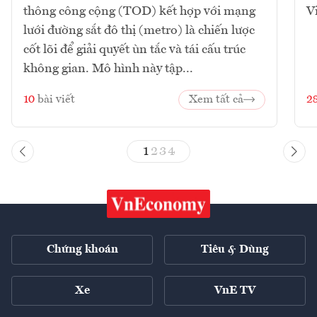
thông công cộng (TOD) kết hợp với mạng
V
lưới đường sắt đô thị (metro) là chiến lược
cốt lõi để giải quyết ùn tắc và tái cấu trúc
không gian. Mô hình này tập...
10
bài viết
Xem tất cả
2
1
2
3
4
Chứng khoán
Tiêu & Dùng
Xe
VnE TV