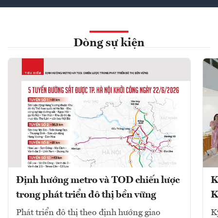
Dòng sự kiện
Định hướng metro và TOD chiến lược
K
trong phát triển đô thị bền vững
K
Phát triển đô thị theo định hướng giao
K