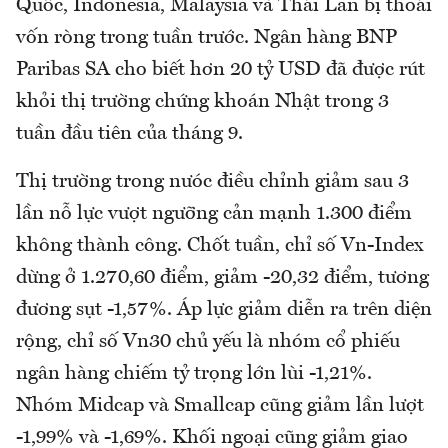
Quốc, Indonesia, Malaysia và Thái Lan bị thoái
vốn ròng trong tuần trước. Ngân hàng BNP
Paribas SA cho biết hơn 20 tỷ USD đã được rút
khỏi thị trường chứng khoán Nhật trong 3
tuần đầu tiên của tháng 9.
Thị trường trong nưóc điều chỉnh giảm sau 3
lần nỗ lực vượt ngưỡng cản mạnh 1.300 điểm
không thành công. Chốt tuần, chỉ số Vn-Index
dừng ở 1.270,60 điểm, giảm -20,32 điểm, tương
đương sụt -1,57%. Áp lực giảm diễn ra trên diện
rộng, chỉ số Vn30 chủ yếu là nhóm cổ phiếu
ngân hàng chiếm tỷ trọng lớn lùi -1,21%.
Nhóm Midcap và Smallcap cũng giảm lần lượt
-1,99% và -1,69%. Khối ngoại cũng giảm giao