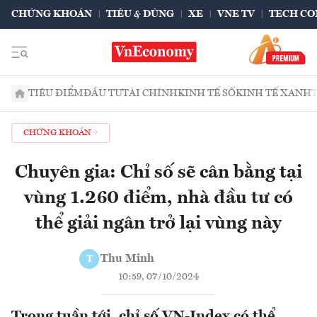
CHỨNG KHOÁN
TIÊU & DÙNG
XE
VNE TV
TECH CO
TIÊU ĐIỂM
ĐẦU TƯ
TÀI CHÍNH
KINH TẾ SỐ
KINH TẾ XANH
CHỨNG KHOÁN
Chuyên gia: Chỉ số sẽ cân bằng tại
vùng 1.260 điểm, nhà đầu tư có
thể giải ngân trở lại vùng này
Thu Minh
T
10:59, 07/10/2024
Trong tuần tới, chỉ số VN-Index có thể