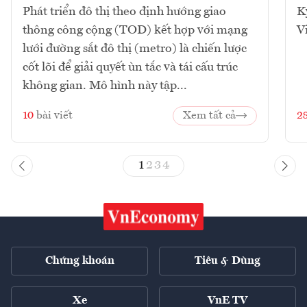
Phát triển đô thị theo định hướng giao
K
thông công cộng (TOD) kết hợp với mạng
V
lưới đường sắt đô thị (metro) là chiến lược
cốt lõi để giải quyết ùn tắc và tái cấu trúc
không gian. Mô hình này tập...
10
bài viết
Xem tất cả
2
1
2
3
4
Chứng khoán
Tiêu & Dùng
Xe
VnE TV