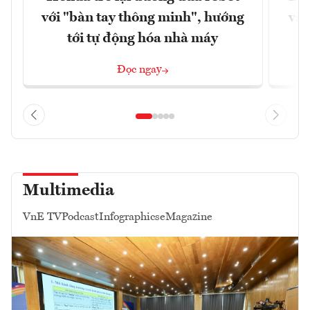
với "bàn tay thông minh", hướng
vào
tới tự động hóa nhà máy
Đọc ngay
Multimedia
VnE TV
Podcast
Infographics
eMagazine