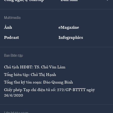
Tư vấn
Nông sản
Doanh nhân
Tư vấn Tiêu & Dùng
Infographics
Hạ tầng
Sức khỏe
Khung pháp lý
Doanh nghiệp
Địa phương
Thị trường
Bảo hiểm
Multimedia
Sự kiện
Nhân lực
Ảnh
eMagazine
Đẹp +
An sinh
Podcast
Infographics
Giải trí
Y tế
Nhà
Ban Biên tập
Ẩm thực
Chủ tịch HĐBT: TS. Chử Văn Lâm
Tổng biên tập: Chử Thị Hạnh
Tổng thư ký tòa soạn: Đào Quang Bính
Giấy phép Tạp chí điện tử số: 272/GP-BTTTT ngày
26/6/2020