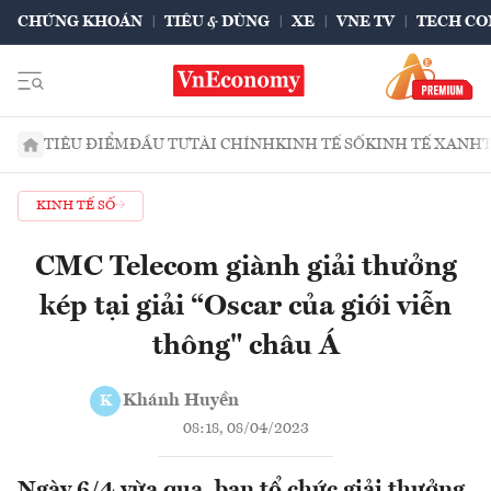
CHỨNG KHOÁN
TIÊU & DÙNG
XE
VNE TV
TECH CO
TIÊU ĐIỂM
ĐẦU TƯ
TÀI CHÍNH
KINH TẾ SỐ
KINH TẾ XANH
KINH TẾ SỐ
CMC Telecom giành giải thưởng
kép tại giải “Oscar của giới viễn
thông" châu Á
Khánh Huyền
K
08:18, 08/04/2023
Ngày 6/4 vừa qua, ban tổ chức giải thưởng