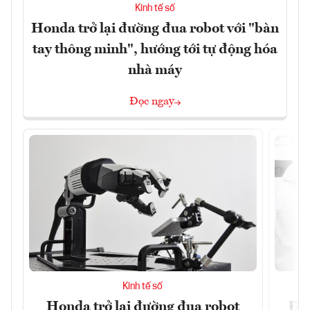
Kinh tế số
Honda trở lại đường đua robot với "bàn
tay thông minh", hướng tới tự động hóa
nhà máy
Đọc ngay
Kinh tế số
Honda trở lại đường đua robot
Đưa