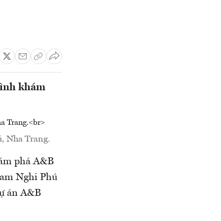
rình khám
ú, Nha Trang.
khám phá A&B
 Nam Nghi Phú
dự án A&B