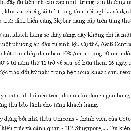
bị đầy đủ tiện ích cao cấp như: trung tâm thương m
 khu vui chơi giải trí, trung tâm hội nghị... và đặc 
o trực diện biển cùng Skybar đẳng cấp trên tầng th
 án, khách hàng sẽ thấy rằng, đây không chỉ là một
 một phương án đầu tư sinh lợi. Cụ thể, A&B Centr
m kết thu nhập đảm bảo 10%/năm trong 10 năm đầu 
0% từ năm thứ 11 trở về sau, sở hữu thêm 15 ngày
c trao đổi kỳ nghỉ trong hệ thống khách sạn, resor
tỷ suất sinh lợi nêu trên, dự án còn được ngân hà
ng thư bảo lãnh cho từng khách hàng.
y dựng bởi nhà thầu Unicons - thành viên của Cot
ế kiến trúc và cảnh quan - HB Singapore,.... Dự kiế