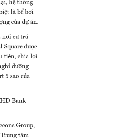
ại, hệ thống
biệt là bể bơi
ượng của dự án.
 nơi cư trú
al Square được
tiên, chia lợi
 nghỉ dưỡng
t 5 sao của
ng HD Bank
eccons Group,
n Trung tâm