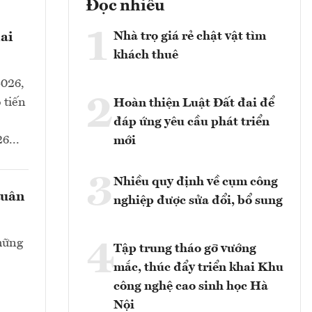
Đọc nhiều
1
Nhà trọ giá rẻ chật vật tìm
ai
khách thuê
2026,
2
 tiến
Hoàn thiện Luật Đất đai để
đáp ứng yêu cầu phát triển
6...
mới
3
Nhiều quy định về cụm công
tuân
nghiệp được sửa đổi, bổ sung
hững
4
Tập trung tháo gỡ vướng
mắc, thúc đẩy triển khai Khu
công nghệ cao sinh học Hà
Nội