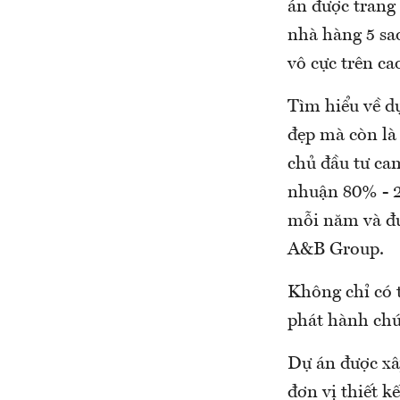
án được trang 
nhà hàng 5 sao,
vô cực trên ca
Tìm hiểu về dự
đẹp mà còn là
chủ đầu tư ca
nhuận 80% - 2
mỗi năm và đượ
A&B Group.
Không chỉ có 
phát hành chứ
Dự án được xâ
đơn vị thiết k