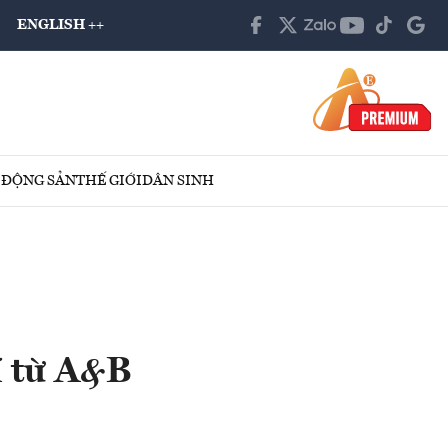
ENGLISH ++
 ĐỘNG SẢN
THẾ GIỚI
DÂN SINH
í từ A&B