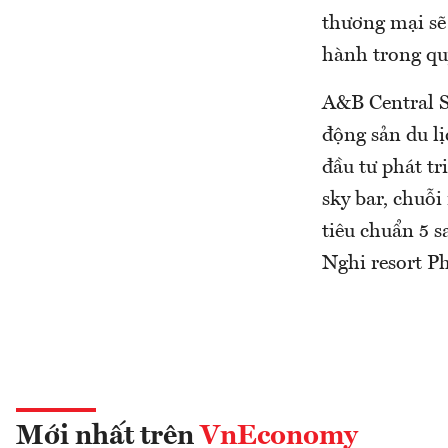
thương mại sẽ
hành trong qu
A&B Central S
động sản du l
đầu tư phát t
sky bar, chuỗ
tiêu chuẩn 5 
Nghi resort P
Mới nhất trên
VnEconomy