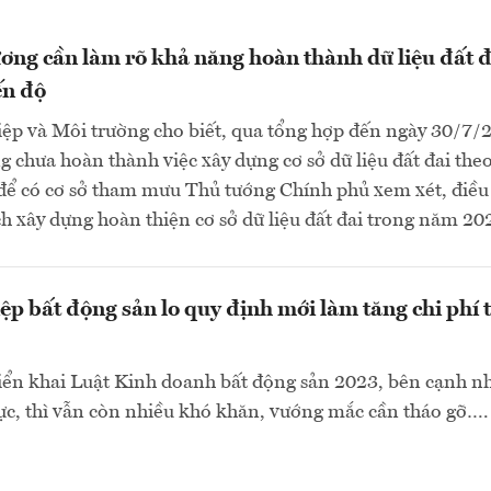
ơng cần làm rõ khả năng hoàn thành dữ liệu đất đ
ến độ
ệp và Môi trường cho biết, qua tổng hợp đến ngày 30/7/
g chưa hoàn thành việc xây dựng cơ sở dữ liệu đất đai theo
 để có cơ sở tham mưu Thủ tướng Chính phủ xem xét, điều
h xây dựng hoàn thiện cơ sở dữ liệu đất đai trong năm 202
p bất động sản lo quy định mới làm tăng chi phí 
iển khai Luật Kinh doanh bất động sản 2023, bên cạnh n
cực, thì vẫn còn nhiều khó khăn, vướng mắc cần tháo gỡ….