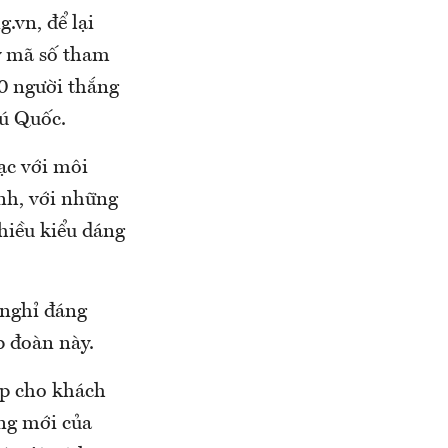
.vn, để lại
ay mã số tham
20 người thắng
hú Quốc.
ạc với môi
anh, với những
hiều kiểu dáng
 nghỉ đáng
p đoàn này.
úp cho khách
ởng mới của