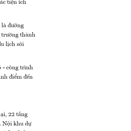
ác tiện ích
 là đường
g trường thành
u lịch sôi
 - công trình
ành điểm đến
ại, 22 tầng
. Nội khu dự