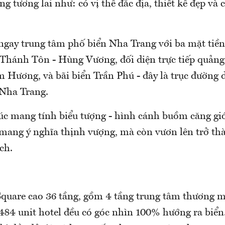
g tương lai như: có vị thế đắc địa, thiết kế đẹp và c
 ngay trung tâm phố biển Nha Trang với ba mặt tiền
 Thánh Tôn - Hùng Vương, đối diện trực tiếp quản
 Hương, và bãi biển Trần Phú - đây là trục đường d
 Nha Trang.
rúc mang tính biểu tượng - hình cánh buồm căng gió
ang ý nghĩa thịnh vượng, mà còn vươn lên trở th
ch.
quare cao 36 tầng, gồm 4 tầng trung tâm thương m
 484 unit hotel đều có góc nhìn 100% hướng ra biển