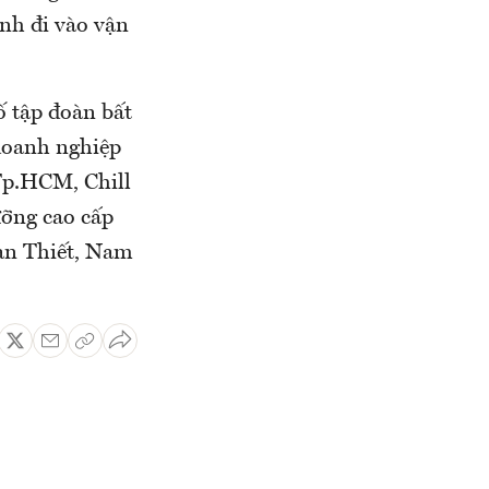
nh đi vào vận
ố tập đoàn bất
doanh nghiệp
Tp.HCM, Chill
ưỡng cao cấp
han Thiết, Nam