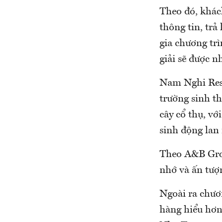
Theo đó, khác
thông tin, trả
gia chương trì
giải sẽ được 
Nam Nghi Reso
trường sinh th
cây cổ thụ, vớ
sinh động lan
Theo A&B Grou
nhớ và ấn tượn
Ngoài ra chươ
hàng hiểu hơn 