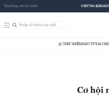
Thứ Năm, 06/08/2026
CHỨNG KHOÁN
TIÊU ĐIỂM
ĐẦU TƯ
TÀI CH
Cơ hội 