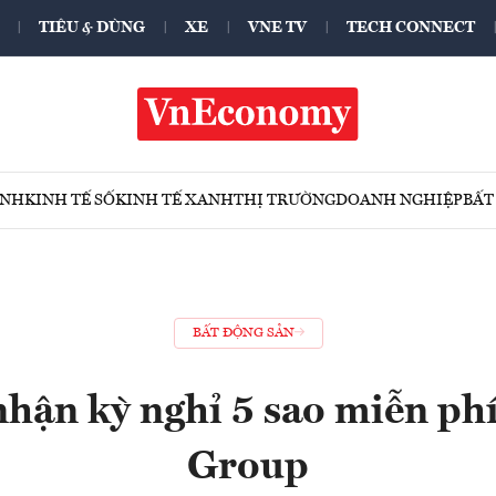
TIÊU & DÙNG
XE
VNE TV
TECH CONNECT
ÍNH
KINH TẾ SỐ
KINH TẾ XANH
THỊ TRƯỜNG
DOANH NGHIỆP
BẤT
BẤT ĐỘNG SẢN
nhận kỳ nghỉ 5 sao miễn ph
Group