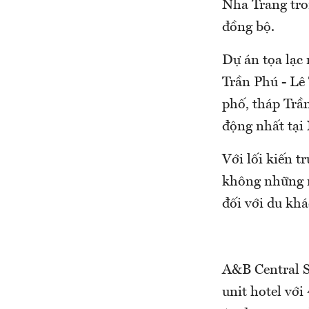
Nha Trang tron
đồng bộ.
Dự án tọa lạc
Trần Phú - Lê
phố, tháp Trầm
động nhất tại
Với lối kiến t
không những m
đối với du khá
A&B Central S
unit hotel với