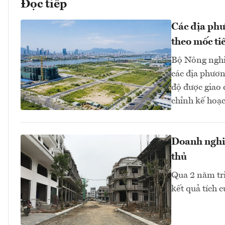
Đọc tiếp
Các địa phư
theo mốc ti
Bộ Nông nghi
các địa phươn
độ được giao
chỉnh kế hoạc
Doanh nghiệ
thủ
Qua 2 năm tr
kết quả tích 