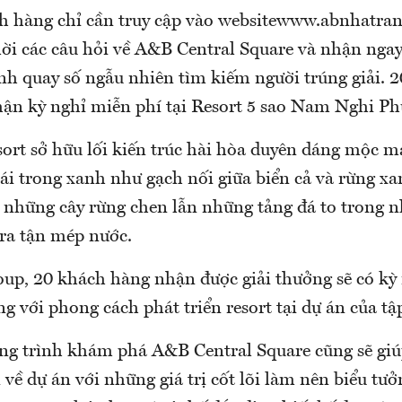
h hàng chỉ cần truy cập vào websitewww.abnhatrang
 lời các câu hỏi về A&B Central Square và nhận ng
nh quay số ngẫu nhiên tìm kiếm người trúng giải. 
nhận kỳ nghỉ miễn phí tại Resort 5 sao Nam Nghi P
rt sở hữu lối kiến trúc hài hòa duyên dáng mộc m
ái trong xanh như gạch nối giữa biển cả và rừng x
i những cây rừng chen lẫn những tảng đá to trong n
 ra tận mép nước.
p, 20 khách hàng nhận được giải thưởng sẽ có kỳ
g với phong cách phát triển resort tại dự án của tậ
ng trình khám phá A&B Central Square cũng sẽ gi
về dự án với những giá trị cốt lõi làm nên biểu tư