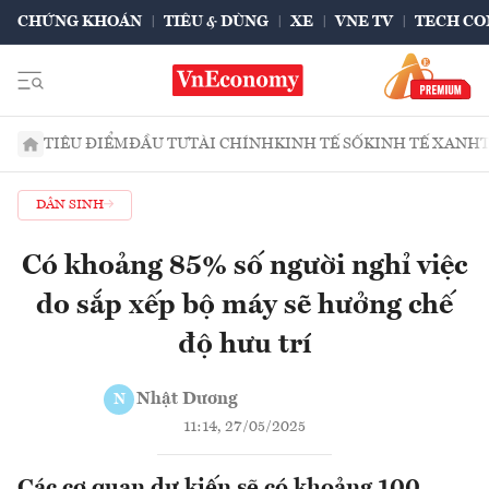
CHỨNG KHOÁN
TIÊU & DÙNG
XE
VNE TV
TECH CO
TIÊU ĐIỂM
ĐẦU TƯ
TÀI CHÍNH
KINH TẾ SỐ
KINH TẾ XANH
DÂN SINH
Có khoảng 85% số người nghỉ việc
do sắp xếp bộ máy sẽ hưởng chế
độ hưu trí
Nhật Dương
N
11:14, 27/05/2025
Các cơ quan dự kiến sẽ có khoảng 100