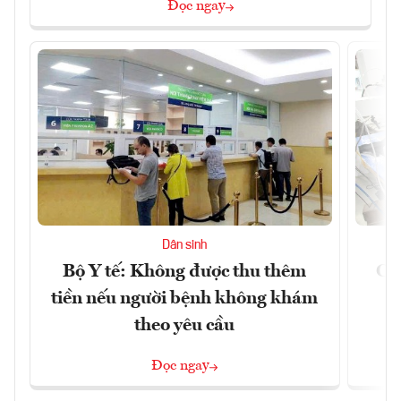
Đọc ngay
Dân sinh
Bộ Y tế: Không được thu thêm
Cắt
tiền nếu người bệnh không khám
l
theo yêu cầu
Đọc ngay