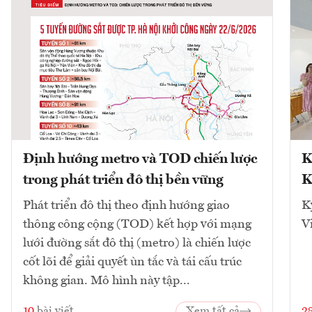
Định hướng metro và TOD chiến lược
K
trong phát triển đô thị bền vững
K
Phát triển đô thị theo định hướng giao
K
thông công cộng (TOD) kết hợp với mạng
V
lưới đường sắt đô thị (metro) là chiến lược
cốt lõi để giải quyết ùn tắc và tái cấu trúc
không gian. Mô hình này tập...
10
bài viết
Xem tất cả
2