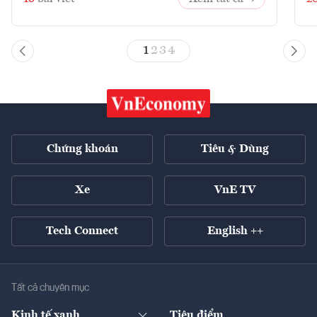
1
2
3
4
Chứng khoán
Tiêu & Dùng
Xe
VnE TV
Tech Connect
English ++
Tất cả chuyên mục
Kinh tế xanh
Tiêu điểm