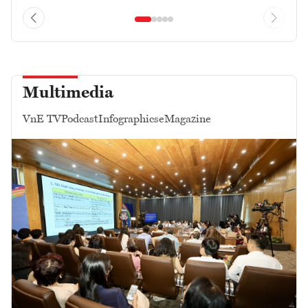
Multimedia
VnE TV
Podcast
Infographics
eMagazine