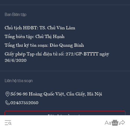
Nhà
Ban Biên tập
Ẩm thực
Chủ tịch HĐBT: TS. Chử Văn Lâm
Tổng biên tập: Chử Thị Hạnh
Tổng thư ký tòa soạn: Đào Quang Bính
Giấy phép Tạp chí điện tử số: 272/GP-BTTTT ngày
26/6/2020
Liên hệ tòa soạn
Số 96-98 Hoàng Quốc Việt, Cầu Giấy, Hà Nội
02437552050
Liên hệ quảng cáo