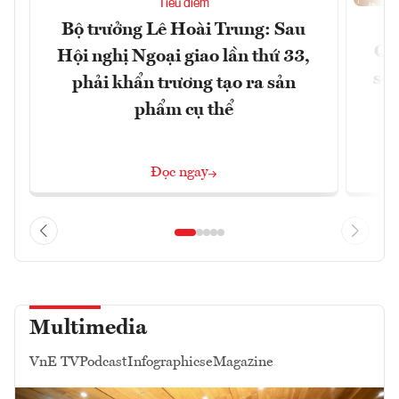
Tiêu điểm
Bộ trưởng Lê Hoài Trung: Sau
Qu
Hội nghị Ngoại giao lần thứ 33,
soá
phải khẩn trương tạo ra sản
phẩm cụ thể
Đọc ngay
Multimedia
VnE TV
Podcast
Infographics
eMagazine