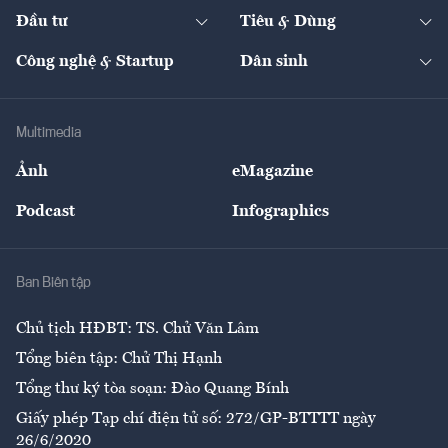
Chuyển động 24h
Đối thoại
The Guide
Video
Đầu tư
Tiêu & Dùng
Quản trị số
Cafe BĐS
Thị trường
Kinh doanh
Kết nối
Tạp chí kinh tế Việt Nam
eMagazine
Nhà đầu tư
Du lịch
Công nghệ & Startup
Dân sinh
Tư vấn
Nông sản
Doanh nhân
Tư vấn Tiêu & Dùng
Infographics
Hạ tầng
Sức khỏe
Khung pháp lý
Doanh nghiệp
Địa phương
Thị trường
Bảo hiểm
Multimedia
Sự kiện
Nhân lực
Ảnh
eMagazine
Đẹp +
An sinh
Podcast
Infographics
Giải trí
Y tế
Nhà
Ban Biên tập
Ẩm thực
Chủ tịch HĐBT: TS. Chử Văn Lâm
Tổng biên tập: Chử Thị Hạnh
Tổng thư ký tòa soạn: Đào Quang Bính
Giấy phép Tạp chí điện tử số: 272/GP-BTTTT ngày
26/6/2020