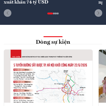
xuất khẩu 74 tỷ USD
ngu
Dòng sự kiện