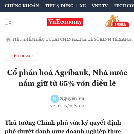
CHỨNG KHOÁN
TIÊU & DÙNG
XE
VNE TV
TECH CO
TIÊU ĐIỂM
ĐẦU TƯ
TÀI CHÍNH
KINH TẾ SỐ
KINH TẾ XANH
TIÊU ĐIỂM
Cổ phần hoá Agribank, Nhà nước
nắm giữ từ 65% vốn điều lệ
Nguyên Vũ
N
22:07, 15/08/2019
Thủ tướng Chính phủ vừa ký quyết định
phê duyệt danh mục doanh nghiệp thực