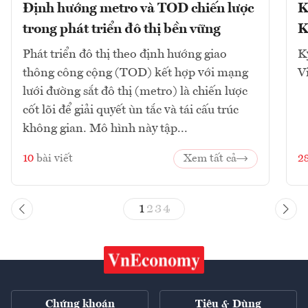
Định hướng metro và TOD chiến lược
K
trong phát triển đô thị bền vững
K
Phát triển đô thị theo định hướng giao
K
thông công cộng (TOD) kết hợp với mạng
V
lưới đường sắt đô thị (metro) là chiến lược
cốt lõi để giải quyết ùn tắc và tái cấu trúc
không gian. Mô hình này tập...
10
bài viết
Xem tất cả
2
1
2
3
4
Chứng khoán
Tiêu & Dùng