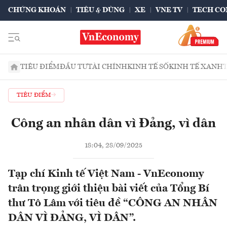
CHỨNG KHOÁN
TIÊU & DÙNG
XE
VNE TV
TECH CO
TIÊU ĐIỂM
ĐẦU TƯ
TÀI CHÍNH
KINH TẾ SỐ
KINH TẾ XANH
TIÊU ĐIỂM
Công an nhân dân vì Đảng, vì dân
18:04, 28/09/2025
Tạp chí Kinh tế Việt Nam - VnEconomy
trân trọng giới thiệu bài viết của Tổng Bí
thư Tô Lâm với tiêu đề “CÔNG AN NHÂN
DÂN VÌ ĐẢNG, VÌ DÂN”.