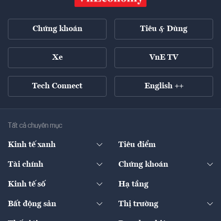
Chứng khoán
Tiêu & Dùng
Xe
VnE TV
Tech Connect
English ++
Tất cả chuyên mục
Kinh tế xanh
Tiêu điểm
Chuyển động xanh
Tài chính
Chứng khoán
Pháp lý
Ngân hàng
Doanh nghiệp niêm yết
Kinh tế số
Hạ tầng
Thương hiệu xanh
Thị trường vốn
Thị trường
Sản phẩm - Thị trường
Bất động sản
Thị trường
Diễn đàn
Thuế
Đầu tư
Tài sản số
Chính sách
Xuất nhập khẩu