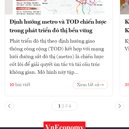
Định hướng metro và TOD chiến lược
K
trong phát triển đô thị bền vững
K
Phát triển đô thị theo định hướng giao
K
thông công cộng (TOD) kết hợp với mạng
V
lưới đường sắt đô thị (metro) là chiến lược
cốt lõi để giải quyết ùn tắc và tái cấu trúc
không gian. Mô hình này tập...
10
bài viết
Xem tất cả
2
1
2
3
4