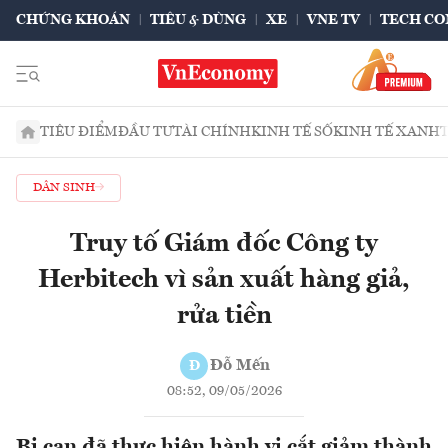
CHỨNG KHOÁN
TIÊU & DÙNG
XE
VNE TV
TECH CO
TIÊU ĐIỂM
ĐẦU TƯ
TÀI CHÍNH
KINH TẾ SỐ
KINH TẾ XANH
DÂN SINH
Truy tố Giám đốc Công ty
Herbitech vì sản xuất hàng giả,
rửa tiền
Đỗ Mến
Đ
08:52, 09/05/2026
Bị can đã thực hiện hành vi cắt giảm thành