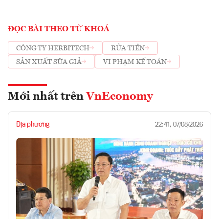
ĐỌC BÀI THEO TỪ KHOÁ
CÔNG TY HERBITECH
RỬA TIỀN
SẢN XUẤT SỮA GIẢ
VI PHẠM KẾ TOÁN
Mới nhất trên
VnEconomy
Địa phương
22:41, 07/08/2026