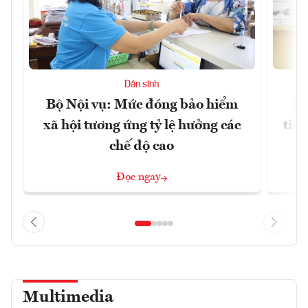
Dân sinh
Bộ Nội vụ: Mức đóng bảo hiểm
Bộ
xã hội tương ứng tỷ lệ hưởng các
tiề
chế độ cao
Đọc ngay
Multimedia