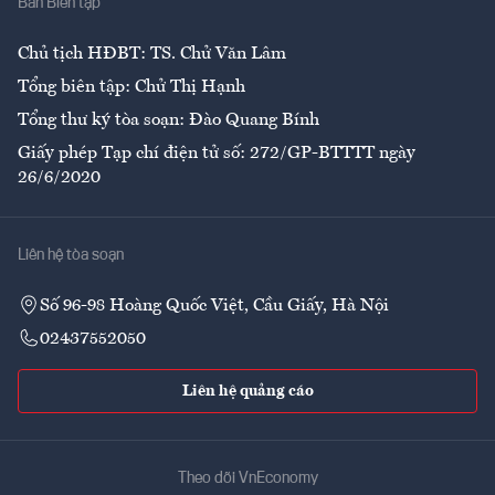
Ban Biên tập
Ẩm thực
Chủ tịch HĐBT: TS. Chử Văn Lâm
Tổng biên tập: Chử Thị Hạnh
Tổng thư ký tòa soạn: Đào Quang Bính
Giấy phép Tạp chí điện tử số: 272/GP-BTTTT ngày
26/6/2020
Liên hệ tòa soạn
Số 96-98 Hoàng Quốc Việt, Cầu Giấy, Hà Nội
02437552050
Liên hệ quảng cáo
Theo dõi VnEconomy