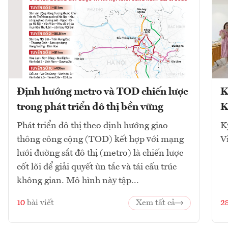
Định hướng metro và TOD chiến lược
K
trong phát triển đô thị bền vững
K
Phát triển đô thị theo định hướng giao
K
thông công cộng (TOD) kết hợp với mạng
V
lưới đường sắt đô thị (metro) là chiến lược
cốt lõi để giải quyết ùn tắc và tái cấu trúc
không gian. Mô hình này tập...
10
bài viết
Xem tất cả
2