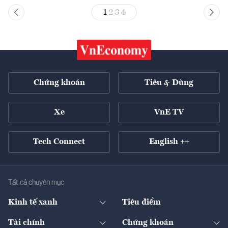
1
2
3
4
Chứng khoán
Tiêu & Dùng
Xe
VnE TV
Tech Connect
English ++
Tất cả chuyên mục
Kinh tế xanh
Tiêu điểm
Chuyển động xanh
Tài chính
Chứng khoán