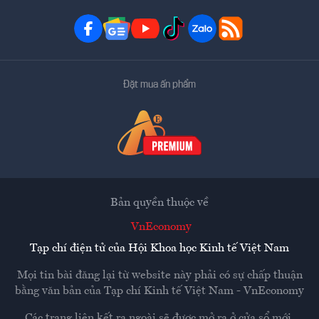
Đặt mua ấn phẩm
Bản quyền thuộc về
VnEconomy
Tạp chí điện tử của Hội Khoa học Kinh tế Việt Nam
Mọi tin bài đăng lại từ website này phải có sự chấp thuận
bằng văn bản của
Tạp chí Kinh tế Việt Nam - VnEconomy
Các trang liên kết ra ngoài sẽ được mở ra ở cửa sổ mới.