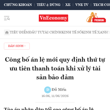
CHỨNG KHOÁN
TIÊU & DÙNG
XE
VNE TV
TECH CO
TIÊU ĐIỂM
ĐẦU TƯ
TÀI CHÍNH
KINH TẾ SỐ
KINH TẾ XANH
DÂN SINH
Công bố án lệ mới quy định thứ tự
ưu tiên thanh toán khi xử lý tài
sản bảo đảm
Đỗ Mến
Đ
16:06, 11/06/2026
Tòa án nhân dân tối cao công bố án lệ