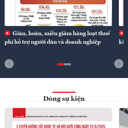
Giãn, hoãn, miễn giảm hàng loạt thuế
phí hỗ trợ người dân và doanh nghiệp
kin
Dòng sự kiện