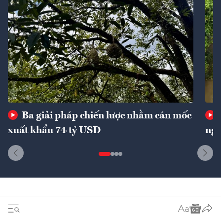
Ba giải pháp chiến lược nhằm cán mốc
xuất khẩu 74 tỷ USD
ngu
Dòng sự kiện