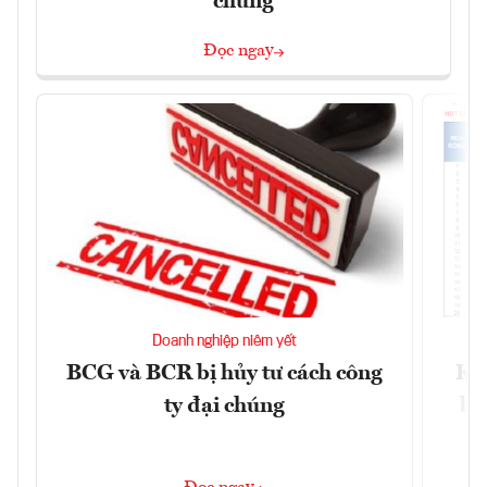
chúng
Đọc ngay
Doanh nghiệp niêm yết
BCG và BCR bị hủy tư cách công
Kh
ty đại chúng
ba