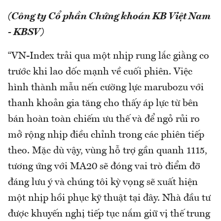
(Công ty Cổ phần Chứng khoán KB Việt Nam
- KBSV)
“VN-Index trải qua một nhịp rung lắc giằng co
trước khi lao dốc mạnh về cuối phiên. Việc
hình thành mẫu nến cường lực marubozu với
thanh khoản gia tăng cho thấy áp lực từ bên
bán hoàn toàn chiếm ưu thế và để ngỏ rủi ro
mở rộng nhịp điều chỉnh trong các phiên tiếp
theo. Mặc dù vậy, vùng hỗ trợ gần quanh 1115,
tương ứng với MA20 sẽ đóng vai trò điểm đỡ
đáng lưu ý và chúng tôi kỳ vọng sẽ xuất hiện
một nhịp hồi phục kỹ thuật tại đây. Nhà đầu tư
được khuyến nghị tiếp tục nắm giữ vị thế trung