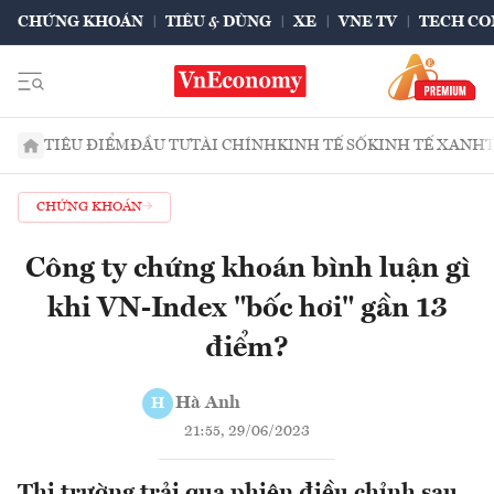
CHỨNG KHOÁN
TIÊU & DÙNG
XE
VNE TV
TECH CO
TIÊU ĐIỂM
ĐẦU TƯ
TÀI CHÍNH
KINH TẾ SỐ
KINH TẾ XANH
CHỨNG KHOÁN
Công ty chứng khoán bình luận gì
khi VN-Index "bốc hơi" gần 13
điểm?
Hà Anh
H
21:55, 29/06/2023
Thị trường trải qua phiên điều chỉnh sau