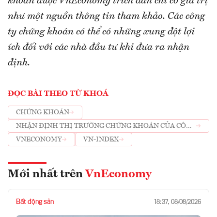
khoán được VnEconomy trích dẫn chỉ có giá trị
như một nguồn thông tin tham khảo. Các công
ty chứng khoán có thể có những xung đột lợi
ích đối với các nhà đầu tư khi đưa ra nhận
định.
ĐỌC BÀI THEO TỪ KHOÁ
CHỨNG KHOÁN
NHẬN ĐỊNH THỊ TRƯỜNG CHỨNG KHOÁN CỦA CÔNG
TY CHỨNG KHOÁN
VNECONOMY
VN-INDEX
Mới nhất trên
VnEconomy
Bất động sản
18:37, 08/08/2026