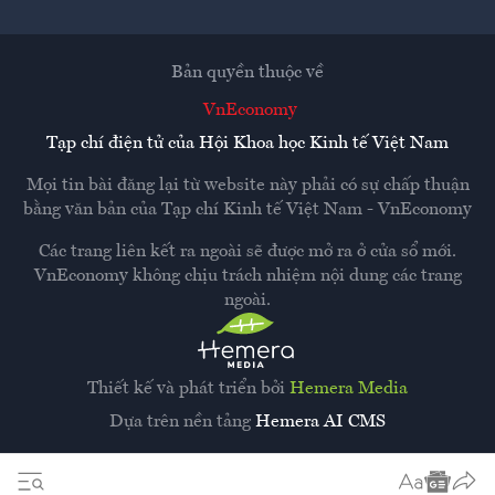
Bản quyền thuộc về
VnEconomy
Tạp chí điện tử của Hội Khoa học Kinh tế Việt Nam
Mọi tin bài đăng lại từ website này phải có sự chấp thuận
bằng văn bản của
Tạp chí Kinh tế Việt Nam - VnEconomy
Các trang liên kết ra ngoài sẽ được mở ra ở cửa sổ mới.
VnEconomy không chịu trách nhiệm nội dung các trang
ngoài.
Thiết kế và phát triển bởi
Hemera Media
Dựa trên nền tảng
Hemera AI CMS