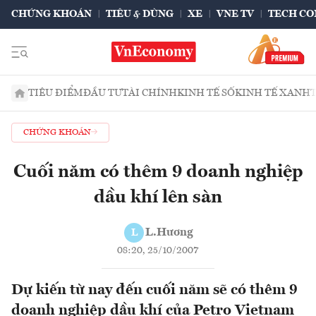
CHỨNG KHOÁN
TIÊU & DÙNG
XE
VNE TV
TECH CO
TIÊU ĐIỂM
ĐẦU TƯ
TÀI CHÍNH
KINH TẾ SỐ
KINH TẾ XANH
CHỨNG KHOÁN
Cuối năm có thêm 9 doanh nghiệp
dầu khí lên sàn
L.Hương
L
08:20, 25/10/2007
Dự kiến từ nay đến cuối năm sẽ có thêm 9
doanh nghiệp dầu khí của Petro Vietnam