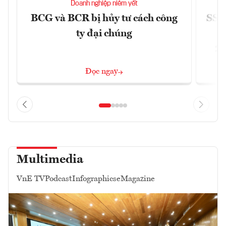
Doanh nghiệp niêm yết
BCG và BCR bị hủy tư cách công
SSI 
ty đại chúng
2/
Đọc ngay
Multimedia
VnE TV
Podcast
Infographics
eMagazine