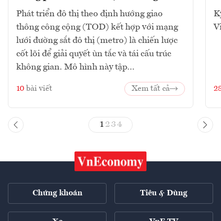
Phát triển đô thị theo định hướng giao
K
thông công cộng (TOD) kết hợp với mạng
V
lưới đường sắt đô thị (metro) là chiến lược
cốt lõi để giải quyết ùn tắc và tái cấu trúc
không gian. Mô hình này tập...
10
bài viết
Xem tất cả
2
1
2
3
4
Chứng khoán
Tiêu & Dùng