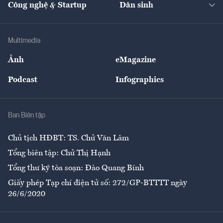
Công nghệ & Startup
Dân sinh
Tư vấn
Nông sản
Doanh nhân
Tư vấn Tiêu & Dùng
Infographics
Hạ tầng
Sức khỏe
Khung pháp lý
Doanh nghiệp
Địa phương
Thị trường
Bảo hiểm
Multimedia
Sự kiện
Nhân lực
Ảnh
eMagazine
Đẹp +
An sinh
Podcast
Infographics
Giải trí
Y tế
Nhà
Ban Biên tập
Ẩm thực
Chủ tịch HĐBT: TS. Chử Văn Lâm
Tổng biên tập: Chử Thị Hạnh
Tổng thư ký tòa soạn: Đào Quang Bính
Giấy phép Tạp chí điện tử số: 272/GP-BTTTT ngày
26/6/2020