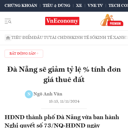
CHỨNG KHOÁN
TIÊU & DÙNG
XE
VNE TV
TECH CO
TIÊU ĐIỂM
ĐẦU TƯ
TÀI CHÍNH
KINH TẾ SỐ
KINH TẾ XANH
BẤT ĐỘNG SẢN
Đà Nẵng sẽ giảm tỷ lệ % tính đơn
giá thuê đất
Ngô Anh Văn
N
18:13, 11/11/2024
HĐND thành phố Đà Nẵng vừa ban hành
Nghị quyết số 73/NQ-HĐND ngày