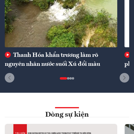
Thanh Hóa khẩn trương làm rõ
nguyên nhân nước suối Xú đổi màu
phí
Dòng sự kiện