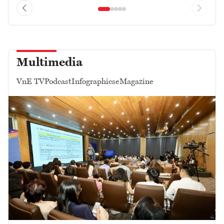
Multimedia
VnE TV
Podcast
Infographics
eMagazine