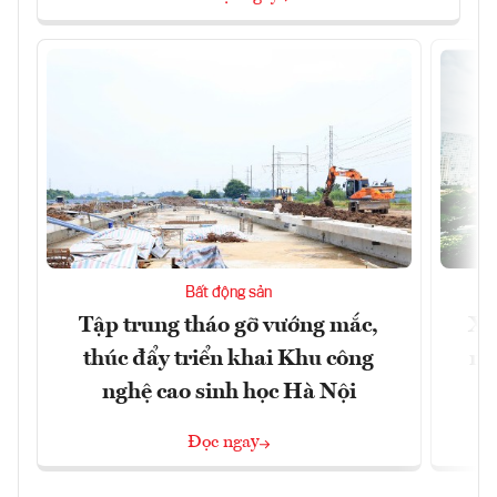
Bất động sản
Tập trung tháo gỡ vướng mắc,
Xâ
thúc đẩy triển khai Khu công
nâ
nghệ cao sinh học Hà Nội
Đọc ngay