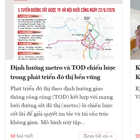
Định hướng metro và TOD chiến lược
K
trong phát triển đô thị bền vững
K
Phát triển đô thị theo định hướng giao
K
thông công cộng (TOD) kết hợp với mạng
V
lưới đường sắt đô thị (metro) là chiến lược
cốt lõi để giải quyết ùn tắc và tái cấu trúc
không gian. Mô hình này tập...
10
bài viết
Xem tất cả
2