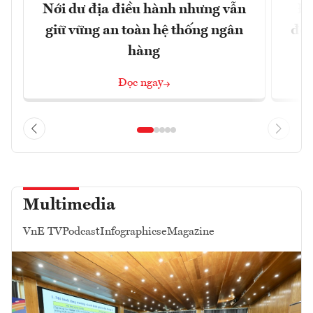
Nới dư địa điều hành nhưng vẫn
Đổ
giữ vững an toàn hệ thống ngân
đột
hàng
Đọc ngay
Multimedia
VnE TV
Podcast
Infographics
eMagazine