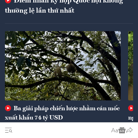
Điểm nhấn kỳ họp Quốc hội không
thường lệ lần thứ nhất
Ba giải pháp chiến lược nhằm cán mốc
xuất khẩu 74 tỷ USD
ngu