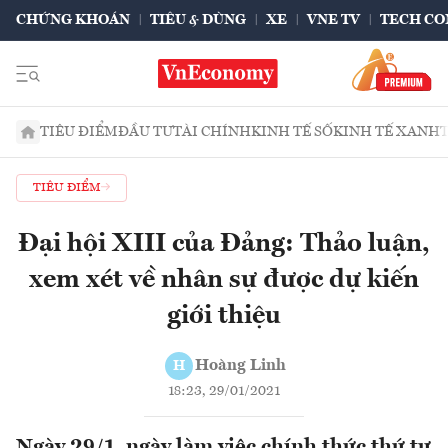
CHỨNG KHOÁN
TIÊU & DÙNG
XE
VNE TV
TECH CO
TIÊU ĐIỂM
ĐẦU TƯ
TÀI CHÍNH
KINH TẾ SỐ
KINH TẾ XANH
TIÊU ĐIỂM
Đại hội XIII của Đảng: Thảo luận,
xem xét về nhân sự được dự kiến
giới thiệu
Hoàng Linh
H
18:23, 29/01/2021
Ngày 29/1, ngày làm việc chính thức thứ tư