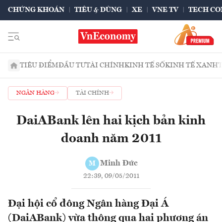
CHỨNG KHOÁN
TIÊU & DÙNG
XE
VNE TV
TECH CO
TIÊU ĐIỂM
ĐẦU TƯ
TÀI CHÍNH
KINH TẾ SỐ
KINH TẾ XANH
NGÂN HÀNG
TÀI CHÍNH
DaiABank lên hai kịch bản kinh
doanh năm 2011
Minh Đức
M
22:39, 09/05/2011
Đại hội cổ đông Ngân hàng Đại Á
(DaiABank) vừa thông qua hai phương án