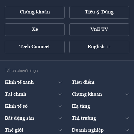
Chứng khoán
Tiêu & Dùng
Xe
VnE TV
Tech Connect
English ++
Tất cả chuyên mục
Kinh tế xanh
Tiêu điểm
Chuyển động xanh
Tài chính
Chứng khoán
Pháp lý
Ngân hàng
Doanh nghiệp niêm yết
Kinh tế số
Hạ tầng
Thương hiệu xanh
Thị trường vốn
Thị trường
Sản phẩm - Thị trường
Bất động sản
Thị trường
Diễn đàn
Thuế
Đầu tư
Tài sản số
Chính sách
Xuất nhập khẩu
Thế giới
Doanh nghiệp
Bảo hiểm
Quốc tế