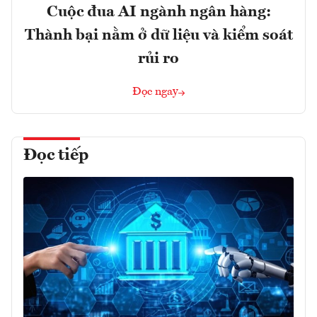
Cuộc đua AI ngành ngân hàng:
Thành bại nằm ở dữ liệu và kiểm soát
rủi ro
Đọc ngay
Đọc tiếp