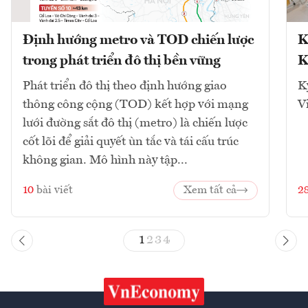
Định hướng metro và TOD chiến lược
K
trong phát triển đô thị bền vững
K
Phát triển đô thị theo định hướng giao
K
thông công cộng (TOD) kết hợp với mạng
V
lưới đường sắt đô thị (metro) là chiến lược
cốt lõi để giải quyết ùn tắc và tái cấu trúc
không gian. Mô hình này tập...
10
bài viết
Xem tất cả
2
1
2
3
4