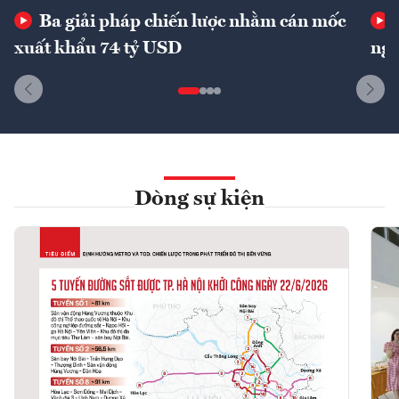
Ba giải pháp chiến lược nhằm cán mốc
xuất khẩu 74 tỷ USD
ngu
Dòng sự kiện