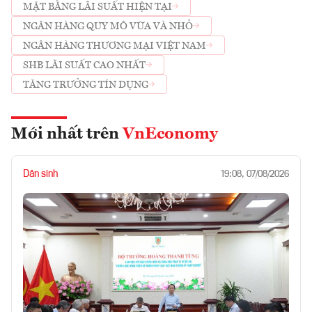
MẶT BẰNG LÃI SUẤT HIỆN TẠI
NGÂN HÀNG QUY MÔ VỪA VÀ NHỎ
NGÂN HÀNG THƯƠNG MẠI VIỆT NAM
SHB LÃI SUẤT CAO NHẤT
TĂNG TRƯỞNG TÍN DỤNG
Mới nhất trên
VnEconomy
Dân sinh
19:08, 07/08/2026