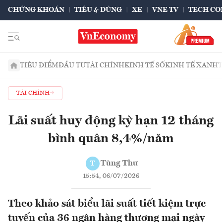
CHỨNG KHOÁN
TIÊU & DÙNG
XE
VNE TV
TECH CO
TIÊU ĐIỂM
ĐẦU TƯ
TÀI CHÍNH
KINH TẾ SỐ
KINH TẾ XANH
TÀI CHÍNH
Lãi suất huy động kỳ hạn 12 tháng
bình quân 8,4%/năm
Tùng Thư
T
15:54, 06/07/2026
Theo khảo sát biểu lãi suất tiết kiệm trực
tuyến của 36 ngân hàng thương mại ngày