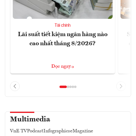
Tài chính
Lãi suất tiết kiệm ngân hàng nào
Sửa
cao nhất tháng 8/2026?
ca
Đọc ngay
Multimedia
VnE TV
Podcast
Infographics
eMagazine