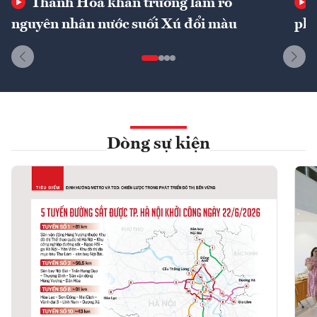
Thanh Hóa khẩn trương làm rõ
nguyên nhân nước suối Xú đổi màu
phí
Dòng sự kiện