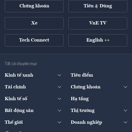
Chứng khoán
Tiêu & Dùng
Xe
VnE TV
Tech Connect
English ++
Tất cả chuyên mục
Kinh tế xanh
Tiêu điểm
Chuyển động xanh
Tài chính
Chứng khoán
Pháp lý
Ngân hàng
Doanh nghiệp niêm yết
Kinh tế số
Hạ tầng
Thương hiệu xanh
Thị trường vốn
Thị trường
Sản phẩm - Thị trường
Bất động sản
Thị trường
Diễn đàn
Thuế
Đầu tư
Tài sản số
Chính sách
Xuất nhập khẩu
Thế giới
Doanh nghiệp
Bảo hiểm
Quốc tế
Dịch vụ số
Thị trường
Khung pháp lý
Kinh tế
Chuyển động