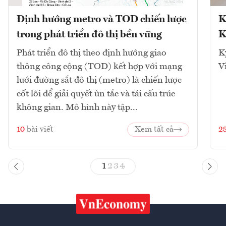
Định hướng metro và TOD chiến lược
K
trong phát triển đô thị bền vững
K
Phát triển đô thị theo định hướng giao
K
thông công cộng (TOD) kết hợp với mạng
V
lưới đường sắt đô thị (metro) là chiến lược
cốt lõi để giải quyết ùn tắc và tái cấu trúc
không gian. Mô hình này tập...
10
bài viết
Xem tất cả
2
1
2
3
4