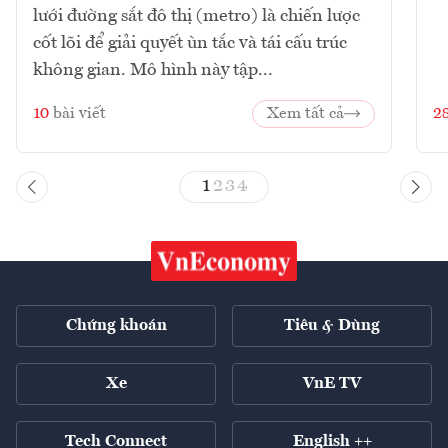
lưới đường sắt đô thị (metro) là chiến lược
cốt lõi để giải quyết ùn tắc và tái cấu trúc
không gian. Mô hình này tập...
10
bài viết
Xem tất cả
2
1
2
3
4
Chứng khoán
Tiêu & Dùng
Xe
VnE TV
Tech Connect
English ++