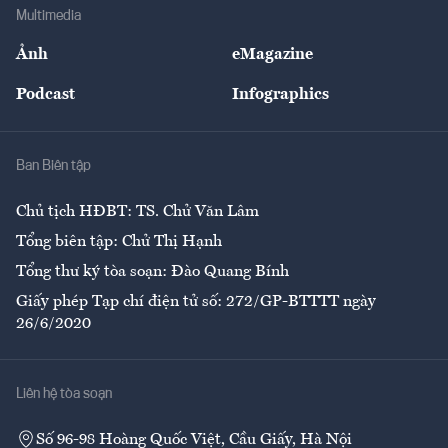
Địa phương
Thị trường
Bảo hiểm
Multimedia
Sự kiện
Nhân lực
Ảnh
eMagazine
Đẹp +
An sinh
Podcast
Infographics
Giải trí
Y tế
Nhà
Ban Biên tập
Ẩm thực
Chủ tịch HĐBT: TS. Chử Văn Lâm
Tổng biên tập: Chử Thị Hạnh
Tổng thư ký tòa soạn: Đào Quang Bính
Giấy phép Tạp chí điện tử số: 272/GP-BTTTT ngày
26/6/2020
Liên hệ tòa soạn
Số 96-98 Hoàng Quốc Việt, Cầu Giấy, Hà Nội