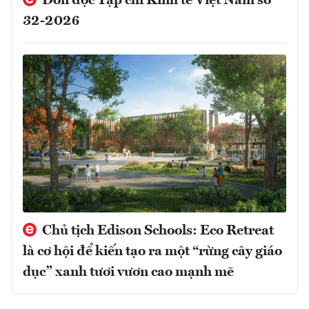
Đón đọc Tạp chí Kinh tế Việt Nam số
32-2026
Chủ tịch Edison Schools: Eco Retreat
là cơ hội để kiến tạo ra một “rừng cây giáo
dục” xanh tươi vươn cao mạnh mẽ