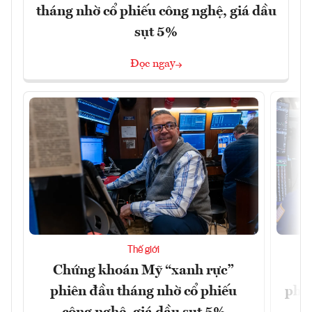
tháng nhờ cổ phiếu công nghệ, giá dầu
sụt 5%
Đọc ngay
Thế giới
Chứng khoán Mỹ “xanh rực”
C
phiên đầu tháng nhờ cổ phiếu
phiê