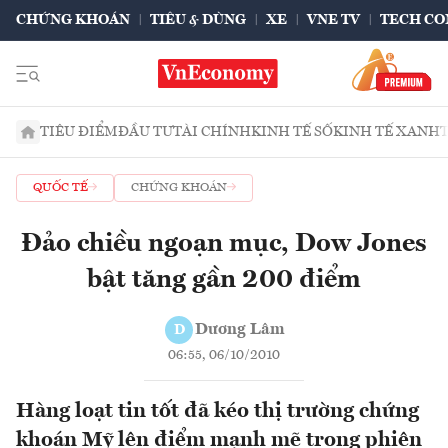
CHỨNG KHOÁN
TIÊU & DÙNG
XE
VNE TV
TECH CO
TIÊU ĐIỂM
ĐẦU TƯ
TÀI CHÍNH
KINH TẾ SỐ
KINH TẾ XANH
QUỐC TẾ
CHỨNG KHOÁN
Đảo chiều ngoạn mục, Dow Jones
bật tăng gần 200 điểm
Dương Lâm
D
06:55, 06/10/2010
Hàng loạt tin tốt đã kéo thị trường chứng
khoán Mỹ lên điểm mạnh mẽ trong phiên