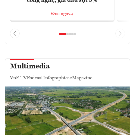
công nghệ, giá dầu sụt 5%
Đọc ngay
Multimedia
VnE TV
Podcast
Infographics
eMagazine