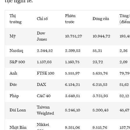
tục nghỉ lễ.
Thị
Phiên
Tăng
Chỉ số
Đóng cửa
trường
trước
(điểm
Dow
Mỹ
10.751,27
10.944,72
193,4
Jones
Nasdaq
2.344,52
2.399,83
55,31
2,36
S&P 500
1.137,03
1.160,75
23,72
2,09
Anh
FTSE 100
5.555,97
5.635,76
79,79
Đức
DAX
6.134,21
6.215,83
81,62
Pháp
CAC 40
3.649,81
3.731,93
82,12
Taiwan
Đài Loan
8.246,10
8.200,43
45,67
Weighted
Nikkei
Nhật Bản
9.381,06
9.518,76
137,7