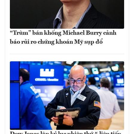
“Trùm” bán khống Michael Burry cảnh
báo rủi ro chứng khoán Mỹ sụp đổ