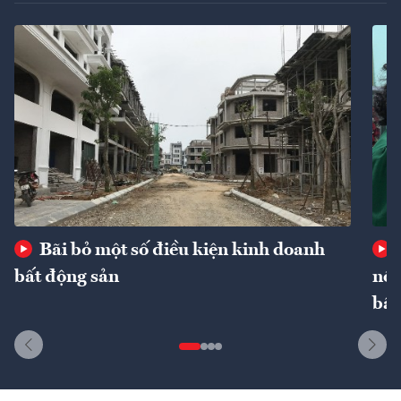
Bãi bỏ một số điều kiện kinh doanh
bất động sản
nôn
bất