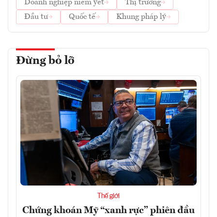
Doanh nghiệp niêm yết
Thị trường
Đầu tư
Quốc tế
Khung pháp lý
Đừng bỏ lỡ
Thế giới
Chứng khoán Mỹ “xanh rực” phiên đầu