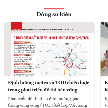
Dòng sự kiện
Định hướng metro và TOD chiến lược
K
trong phát triển đô thị bền vững
K
Phát triển đô thị theo định hướng giao
K
thông công cộng (TOD) kết hợp với mạng
V