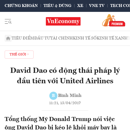
CHỨNG KHOÁN
TIÊU & DÙNG
XE
VNE TV
TECH CO
TIÊU ĐIỂM
ĐẦU TƯ
TÀI CHÍNH
KINH TẾ SỐ
KINH TẾ XANH
THẾ GIỚI
David Dao có động thái pháp lý
đầu tiên với United Airlines
Bình Minh
B
11:21, 13/04/2017
Tổng thống Mỹ Donald Trump nói việc
ông David Dao bị kéo lê khỏi máy bay là