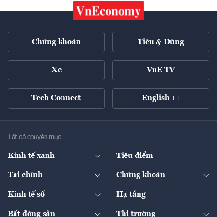
Chứng khoán
Tiêu & Dùng
Xe
VnE TV
Tech Connect
English ++
Tất cả chuyên mục
Kinh tế xanh
Tiêu điểm
Chuyển động xanh
Tài chính
Chứng khoán
Pháp lý
Ngân hàng
Doanh nghiệp niêm yết
Kinh tế số
Hạ tầng
Thương hiệu xanh
Thị trường vốn
Thị trường
Sản phẩm - Thị trường
Bất động sản
Thị trường