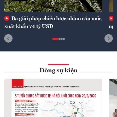
Ba giải pháp chiến lược nhằm cán mốc
xuất khẩu 74 tỷ USD
ngu
Dòng sự kiện