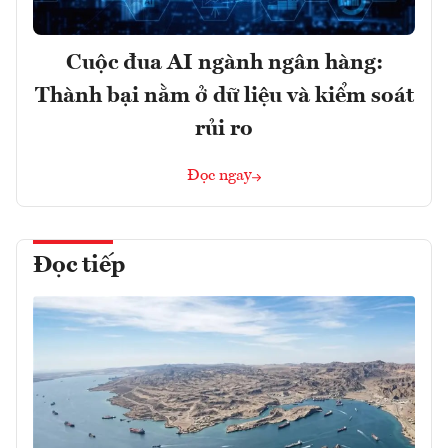
Cuộc đua AI ngành ngân hàng:
Thành bại nằm ở dữ liệu và kiểm soát
rủi ro
Đọc ngay
Đọc tiếp