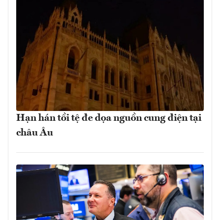
Hạn hán tồi tệ đe dọa nguồn cung điện tại
châu Âu