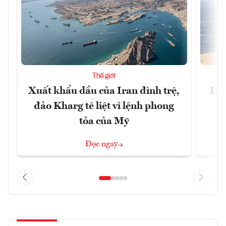
Thế giới
Xuất khẩu dầu của Iran đình trệ,
Ira
đảo Kharg tê liệt vì lệnh phong
tỏa của Mỹ
Đọc ngay