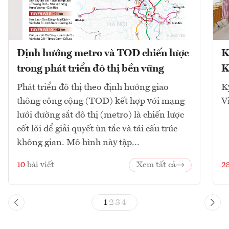
Định hướng metro và TOD chiến lược
K
trong phát triển đô thị bền vững
K
Phát triển đô thị theo định hướng giao
K
thông công cộng (TOD) kết hợp với mạng
V
lưới đường sắt đô thị (metro) là chiến lược
cốt lõi để giải quyết ùn tắc và tái cấu trúc
không gian. Mô hình này tập...
10
bài viết
Xem tất cả
2
1
2
3
4