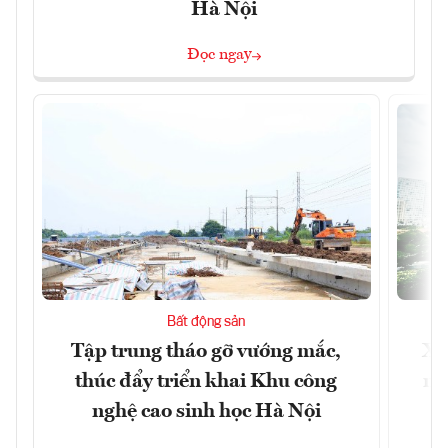
Hà Nội
Đọc ngay
Bất động sản
Tập trung tháo gỡ vướng mắc,
Xâ
thúc đẩy triển khai Khu công
nâ
nghệ cao sinh học Hà Nội