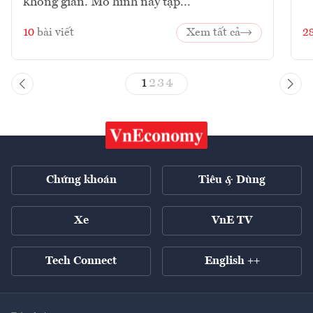
không gian. Mô hình này tập...
10
bài viết
Xem tất cả
2
1
2
3
4
Chứng khoán
Tiêu & Dùng
Xe
VnE TV
Tech Connect
English ++