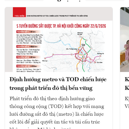
Định hướng metro và TOD chiến lược
K
trong phát triển đô thị bền vững
K
Phát triển đô thị theo định hướng giao
K
thông công cộng (TOD) kết hợp với mạng
V
lưới đường sắt đô thị (metro) là chiến lược
cốt lõi để giải quyết ùn tắc và tái cấu trúc