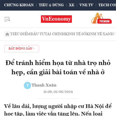
CHỨNG KHOÁN
TIÊU & DÙNG
XE
VNE TV
TECH CO
TIÊU ĐIỂM
ĐẦU TƯ
TÀI CHÍNH
KINH TẾ SỐ
KINH TẾ XANH
BẤT ĐỘNG SẢN
Để tránh hiểm họa từ nhà trọ nhỏ
hẹp, cần giải bài toán về nhà ở
Thanh Xuân
T
18:09, 05/06/2024
Về lâu dài, lượng người nhập cư Hà Nội để
học tập, làm việc vẫn tăng lên. Nếu loại