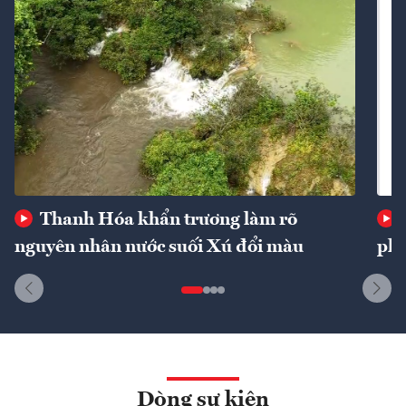
Thanh Hóa khẩn trương làm rõ
nguyên nhân nước suối Xú đổi màu
phí
Dòng sự kiện