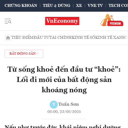
CHỨNG KHOÁN
TIÊU & DÙNG
XE
VNE TV
TECH CO
TIÊU ĐIỂM
ĐẦU TƯ
TÀI CHÍNH
KINH TẾ SỐ
KINH TẾ XANH
BẤT ĐỘNG SẢN
Từ sống khoẻ đến đầu tư “khoẻ”:
Lối đi mới của bất động sản
khoáng nóng
Tuấn Sơn
T
08:00, 23/08/2025
Nếu như trước đây, khái niệm nghỉ dưỡng