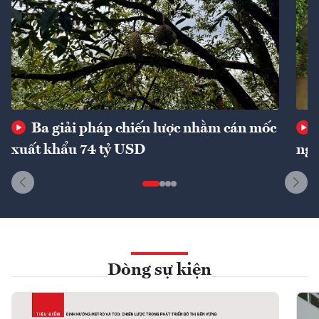
Ba giải pháp chiến lược nhằm cán mốc
xuất khẩu 74 tỷ USD
ngu
Dòng sự kiện