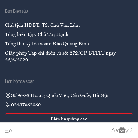
Nhà
Ban Biên tập
Ẩm thực
Chủ tịch HĐBT: TS. Chử Văn Lâm
Tổng biên tập: Chử Thị Hạnh
Tổng thư ký tòa soạn: Đào Quang Bính
Giấy phép Tạp chí điện tử số: 272/GP-BTTTT ngày
26/6/2020
Liên hệ tòa soạn
Số 96-98 Hoàng Quốc Việt, Cầu Giấy, Hà Nội
02437552050
Liên hệ quảng cáo