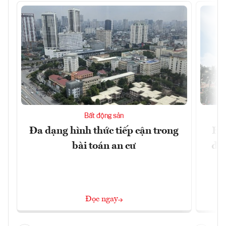
Bất động sản
Đa dạng hình thức tiếp cận trong
Hà
bài toán an cư
đặc
Đọc ngay