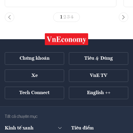
1
2
3
4
Chứng khoán
Tiêu & Dùng
Xe
VnE TV
Tech Connect
English ++
Tất cả chuyên mục
Kinh tế xanh
Tiêu điểm