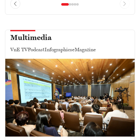
Multimedia
VnE TV
Podcast
Infographics
eMagazine