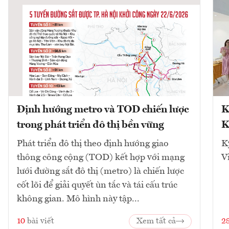
Định hướng metro và TOD chiến lược
K
trong phát triển đô thị bền vững
K
Phát triển đô thị theo định hướng giao
K
thông công cộng (TOD) kết hợp với mạng
V
lưới đường sắt đô thị (metro) là chiến lược
cốt lõi để giải quyết ùn tắc và tái cấu trúc
không gian. Mô hình này tập...
10
bài viết
Xem tất cả
2