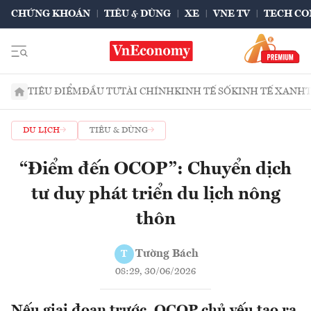
CHỨNG KHOÁN
TIÊU & DÙNG
XE
VNE TV
TECH CO
TIÊU ĐIỂM
ĐẦU TƯ
TÀI CHÍNH
KINH TẾ SỐ
KINH TẾ XANH
DU LỊCH
TIÊU & DÙNG
“Điểm đến OCOP”: Chuyển dịch
tư duy phát triển du lịch nông
thôn
Tường Bách
T
08:29, 30/06/2026
Nếu giai đoạn trước, OCOP chủ yếu tạo ra