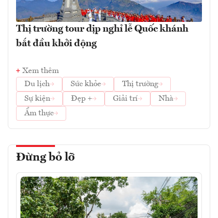
Thị trường tour dịp nghỉ lễ Quốc khánh
bắt đầu khởi động
Xem thêm
Du lịch
Sức khỏe
Thị trường
Sự kiện
Đẹp +
Giải trí
Nhà
Ẩm thực
Đừng bỏ lỡ