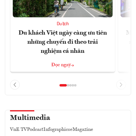
Du lịch
Du khách Việt ngày càng ưu tiên
Mac
những chuyến đi theo trải
mu
nghiệm cá nhân
Đọc ngay
Multimedia
VnE TV
Podcast
Infographics
eMagazine