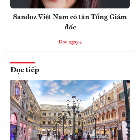
Sandoz Việt Nam có tân Tổng Giám
đốc
Đọc ngay
Đọc tiếp