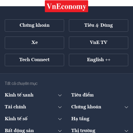
Chứng khoán
Tiêu & Dùng
Xe
VnE TV
Tech Connect
English ++
Tất cả chuyên mục
Kinh tế xanh
Tiêu điểm
Chuyển động xanh
Tài chính
Chứng khoán
Pháp lý
Ngân hàng
Doanh nghiệp niêm yết
Kinh tế số
Hạ tầng
Thương hiệu xanh
Thị trường vốn
Thị trường
Sản phẩm - Thị trường
Bất động sản
Thị trường