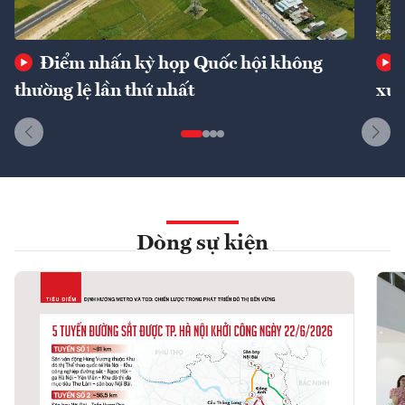
Điểm nhấn kỳ họp Quốc hội không
thường lệ lần thứ nhất
xuấ
Dòng sự kiện