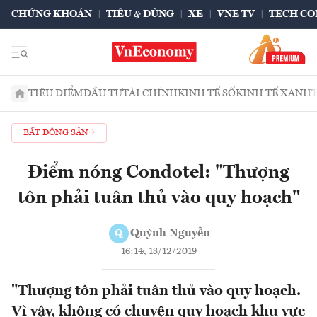
CHỨNG KHOÁN
TIÊU & DÙNG
XE
VNE TV
TECH CO
TIÊU ĐIỂM
ĐẦU TƯ
TÀI CHÍNH
KINH TẾ SỐ
KINH TẾ XANH
BẤT ĐỘNG SẢN
Điểm nóng Condotel: "Thượng
tôn phải tuân thủ vào quy hoạch"
Quỳnh Nguyễn
Q
16:14, 18/12/2019
"Thượng tôn phải tuân thủ vào quy hoạch.
Vì vậy, không có chuyện quy hoạch khu vực