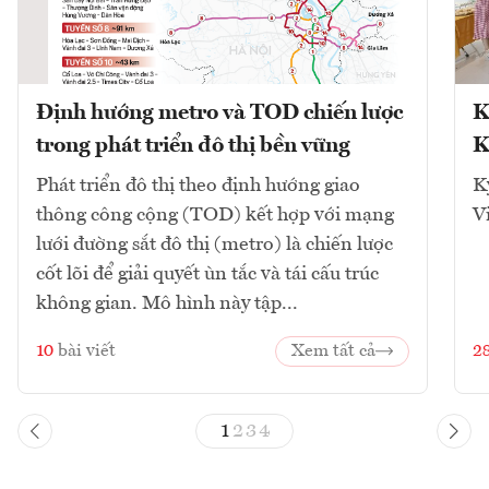
Định hướng metro và TOD chiến lược
K
trong phát triển đô thị bền vững
K
Phát triển đô thị theo định hướng giao
K
thông công cộng (TOD) kết hợp với mạng
V
lưới đường sắt đô thị (metro) là chiến lược
cốt lõi để giải quyết ùn tắc và tái cấu trúc
không gian. Mô hình này tập...
10
bài viết
Xem tất cả
2
1
2
3
4