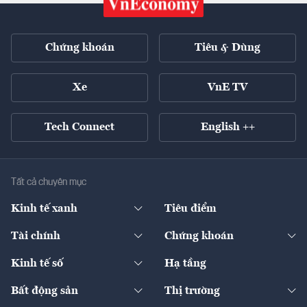
Chứng khoán
Tiêu & Dùng
Xe
VnE TV
Tech Connect
English ++
Tất cả chuyên mục
Kinh tế xanh
Tiêu điểm
Chuyển động xanh
Tài chính
Chứng khoán
Pháp lý
Ngân hàng
Doanh nghiệp niêm yết
Kinh tế số
Hạ tầng
Thương hiệu xanh
Thị trường vốn
Thị trường
Sản phẩm - Thị trường
Bất động sản
Thị trường
Diễn đàn
Thuế
Đầu tư
Tài sản số