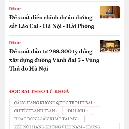
Đầu tư
Đề xuất điều chỉnh dự án đường
sắt Lào Cai - Hà Nội - Hải Phòng
Đầu tư
Đề xuất đầu tư 288.300 tỷ đồng
xây dựng đường Vành đai 5 - Vùng
Thủ đô Hà Nội
ĐỌC BÀI THEO TỪ KHOÁ
CẢNG HÀNG KHÔNG QUỐC TẾ PHÚ BÀI
CHIẾN TRANH IRAN
DU LỊCH
HOẠT ĐỘNG SẢN XUẤT TẠI MỸ
KẾT NỐI HÀNG KHÔNG VIỆT NAM - TRUNG