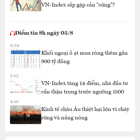
VN-Index sắp gặp cản “cứng”?
Điểm tin 8h ngày 05/8
0:34
Khối ngoại ồ ạt mua ròng thêm gần
900 tỷ đồng
2:52
VN-Index tăng 14 điểm, nhà đầu tư
cần thận trọng trước ngưỡng 1800
4:58
Kinh tế châu Âu thiệt hại lớn vì cháy
rừng và nắng nóng