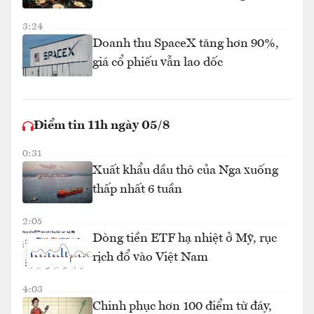
3:24
Doanh thu SpaceX tăng hơn 90%,
giá cổ phiếu vẫn lao dốc
Điểm tin 11h ngày 05/8
0:31
Xuất khẩu dầu thô của Nga xuống
thấp nhất 6 tuần
2:05
Dòng tiền ETF hạ nhiệt ở Mỹ, rục
rịch đổ vào Việt Nam
4:03
Chinh phục hơn 100 điểm từ đáy,