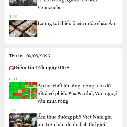
cơ hội trong ngành dầu khí
Venezuela
3:56
Lương tối thiểu ở các nước châu Âu
Thứ tư - 05/08/2026
Điểm tin 14h ngày 05/8
0:34
Áp lực chốt lời tăng, dòng tiền đỡ
tốt ở cổ phiếu vừa và nhỏ, vốn ngoại
vẫn mua ròng
1:55
Ẩm thực đường phố Việt Nam ghi
tên trên bản đồ du lịch thế giới