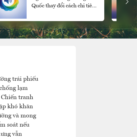
Quốc thay đổi cách chi tiêu
cho các mặt hàng xa xỉ
ờng trái phiếu
ể chống lạm
 Chiến tranh
gặp khó khăn
trường và mong
ểm soát nếu
hưng vẫn