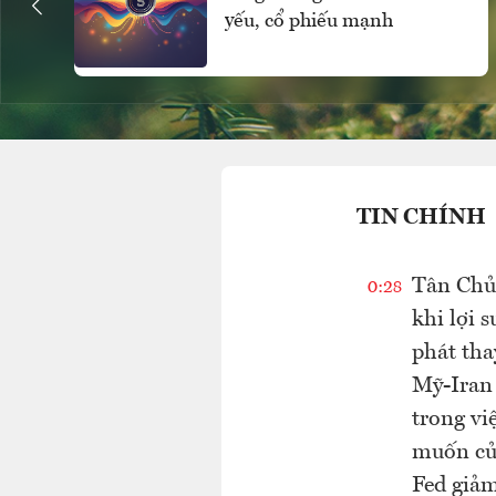
yếu, cổ phiếu mạnh
TIN CHÍNH
Tân Chủ 
0:28
khi lợi 
phát th
Mỹ-Iran 
trong vi
muốn của
Fed giảm