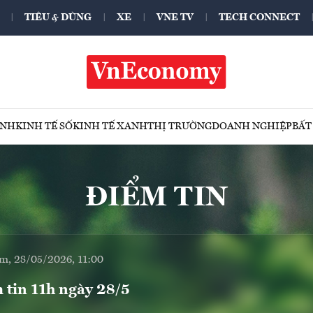
TIÊU & DÙNG
XE
VNE TV
TECH CONNECT
ÍNH
KINH TẾ SỐ
KINH TẾ XANH
THỊ TRƯỜNG
DOANH NGHIỆP
BẤT
ĐIỂM TIN
m, 28/05/2026, 11:00
 tin 11h ngày 28/5