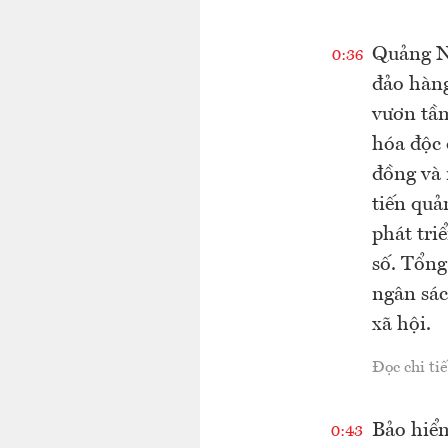
Quảng Ng
0:36
đảo hàn
vươn tầm
hóa độc 
đồng và 
tiến quả
phát tri
số. Tổng
ngân sác
xã hội.
Đọc chi tiế
Bảo hiểm
0:43