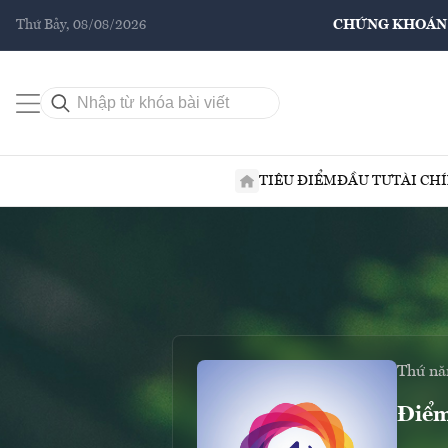
Thứ Bảy, 08/08/2026
CHỨNG KHOÁN
TIÊU ĐIỂM
ĐẦU TƯ
TÀI CH
Thứ nă
Điểm