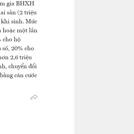
tham gia BHXH
ai sản (2 triệu
 khi sinh. Mức
m hoặc một lần
% cho hộ
u số, 20% cho
ơn 2,6 triệu
nh, chuyển đổi
 bằng căn cước