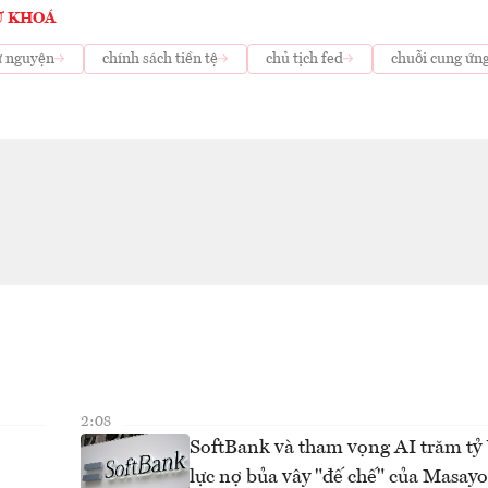
Ừ KHOÁ
ự nguyện
chính sách tiền tệ
chủ tịch fed
chuỗi cung ứn
2:08
SoftBank và tham vọng AI trăm t
lực nợ bủa vây "đế chế" của Masay