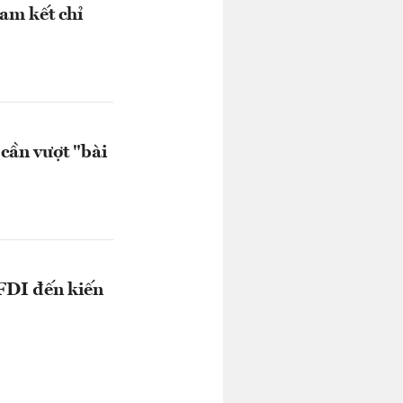
am kết chỉ
cần vượt "bài
 FDI đến kiến