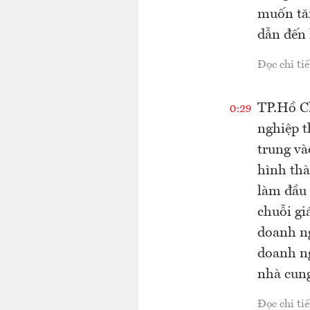
muốn tăn
dẫn đến 
Đọc chi tiế
TP.Hồ Ch
0:29
nghiệp t
trung và
hình thà
làm đầu 
chuỗi gi
doanh ng
doanh ng
nhà cung
Đọc chi tiế