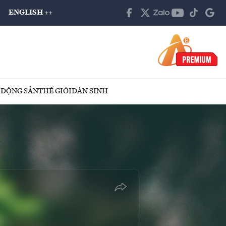
ENGLISH ++
 ĐỘNG SẢN
THẾ GIỚI
DÂN SINH