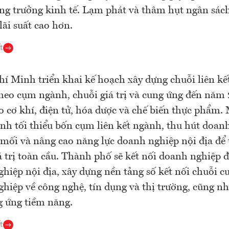
g trưởng kinh tế. Lạm phát và thâm hụt ngân sách
lãi suất cao hơn.
t
í Minh triển khai kế hoạch xây dựng chuỗi liên k
heo cụm ngành, chuỗi giá trị và cung ứng đến năm 
o cơ khí, điện tử, hóa dược và chế biến thực phẩm. 
nh tối thiểu bốn cụm liên kết ngành, thu hút doan
mối và nâng cao năng lực doanh nghiệp nội địa để
á trị toàn cầu. Thành phố sẽ kết nối doanh nghiệp 
hiệp nội địa, xây dựng nền tảng số kết nối chuỗi c
hiệp về công nghệ, tín dụng và thị trường, cũng nh
 ứng tiềm năng.
t