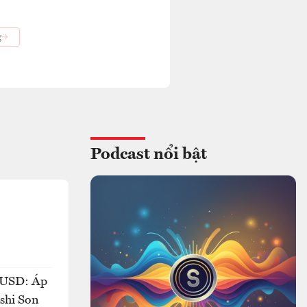
g
Podcast nổi bật
ỷ USD: Áp
oshi Son