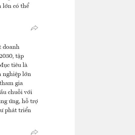
 lớn có thể
ết doanh
2030, tập
Mục tiêu là
h nghiệp lớn
 tham gia
đầu chuỗi với
ung ứng, hỗ trợ
ư phát triển