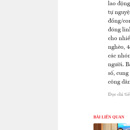
lao động
tự nguyệ
đồng/con
đóng lin
cho nhi
nghèo, 4
các nhóm
người. B
số, cung
công dân
Đọc chi tiế
BÀI LIÊN QUAN