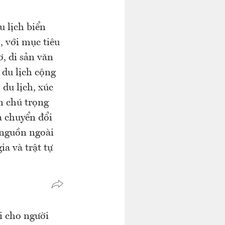
 lịch biển
 với mục tiêu
, di sản văn
 du lịch cộng
du lịch, xúc
n chú trọng
à chuyển đổi
 nguồn ngoài
ia và trật tự
i cho người