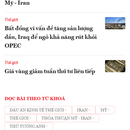
Mỹ - Iran
Thế giới
Bất đồng vì vấn đề tăng sản lượng
dầu, Iraq để ngỏ khả năng rút khỏi
OPEC
Thế giới
Giá vàng giảm tuần thứ tư liên tiếp
ĐỌC BÀI THEO TỪ KHOÁ
DẤU ẤN KINH TẾ THẾ GIỚI
IRAN
MỸ
THẾ GIỚI
THỎA THUẬN MỸ - IRAN
THỦ TƯỚNG ANH