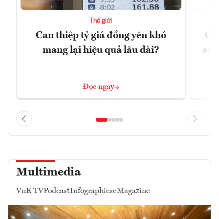
Thế giới
Can thiệp tỷ giá đồng yên khó
Gi
mang lại hiệu quả lâu dài?
sau
Đọc ngay
Multimedia
VnE TV
Podcast
Infographics
eMagazine