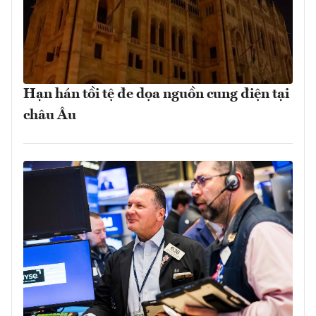
Hạn hán tồi tệ đe dọa nguồn cung điện tại
châu Âu