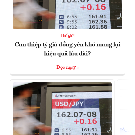
Thế giới
Can thiệp tỷ giá đồng yên khó mang lại
hiệu quả lâu dài?
Đọc ngay