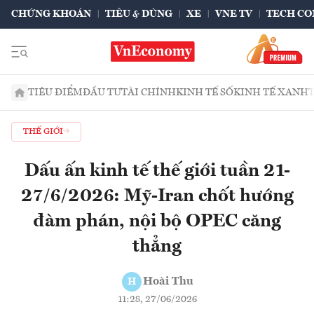
CHỨNG KHOÁN
TIÊU & DÙNG
XE
VNE TV
TECH CO
TIÊU ĐIỂM
ĐẦU TƯ
TÀI CHÍNH
KINH TẾ SỐ
KINH TẾ XANH
THẾ GIỚI
Dấu ấn kinh tế thế giới tuần 21-
27/6/2026: Mỹ-Iran chốt hướng
đàm phán, nội bộ OPEC căng
thẳng
Hoài Thu
H
11:28, 27/06/2026