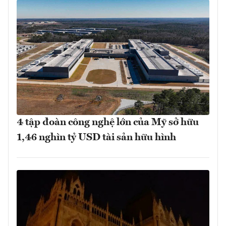
4 tập đoàn công nghệ lớn của Mỹ sở hữu
1,46 nghìn tỷ USD tài sản hữu hình