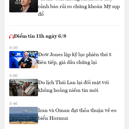
cảnh báo rủi ro chứng khoán Mỹ sụp
đổ
Điểm tin 11h ngày 6/8
0:30
Dow Jones lập kỷ lục phiên thứ 5
liên tiếp, giá dầu chững lại
2:00
Du lịch Thái Lan lại đối mặt với
khủng hoảng niềm tin mới
3:46
Iran và Oman đạt thỏa thuận về eo
biển Hormuz