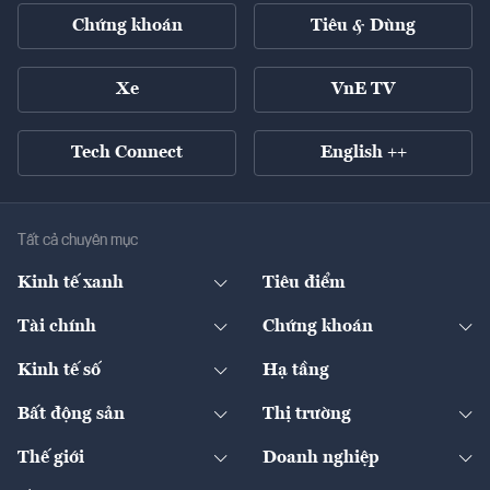
Chứng khoán
Tiêu & Dùng
Xe
VnE TV
Tech Connect
English ++
Tất cả chuyên mục
Kinh tế xanh
Tiêu điểm
Chuyển động xanh
Tài chính
Chứng khoán
Pháp lý
Ngân hàng
Doanh nghiệp niêm yết
Kinh tế số
Hạ tầng
Thương hiệu xanh
Thị trường vốn
Thị trường
Sản phẩm - Thị trường
Bất động sản
Thị trường
Diễn đàn
Thuế
Đầu tư
Tài sản số
Chính sách
Xuất nhập khẩu
Thế giới
Doanh nghiệp
Bảo hiểm
Quốc tế
Dịch vụ số
Thị trường
Khung pháp lý
Kinh tế
Chuyển động