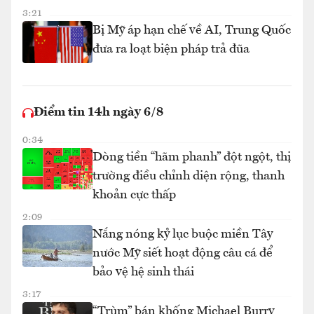
3:21
Bị Mỹ áp hạn chế về AI, Trung Quốc
đưa ra loạt biện pháp trả đũa
Điểm tin 14h ngày 6/8
0:34
Dòng tiền “hãm phanh” đột ngột, thị
trường điều chỉnh diện rộng, thanh
khoản cực thấp
2:09
Nắng nóng kỷ lục buộc miền Tây
nước Mỹ siết hoạt động câu cá để
bảo vệ hệ sinh thái
3:17
“Trùm” bán khống Michael Burry