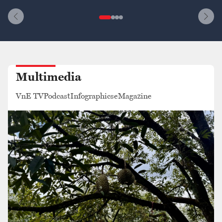
Multimedia
VnE TV
Podcast
Infographics
eMagazine