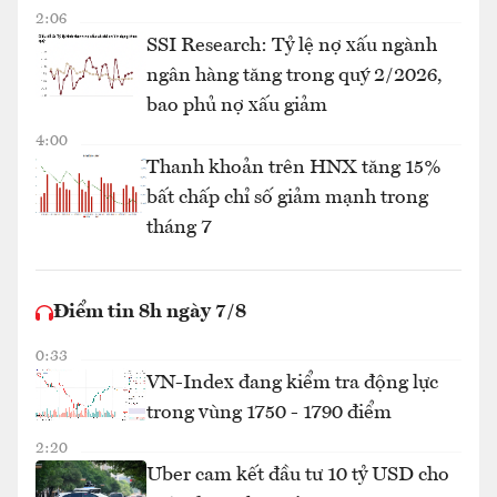
2:06
SSI Research: Tỷ lệ nợ xấu ngành
ngân hàng tăng trong quý 2/2026,
bao phủ nợ xấu giảm
4:00
Thanh khoản trên HNX tăng 15%
bất chấp chỉ số giảm mạnh trong
tháng 7
Điểm tin 8h ngày 7/8
0:33
VN-Index đang kiểm tra động lực
trong vùng 1750 - 1790 điểm
2:20
Uber cam kết đầu tư 10 tỷ USD cho