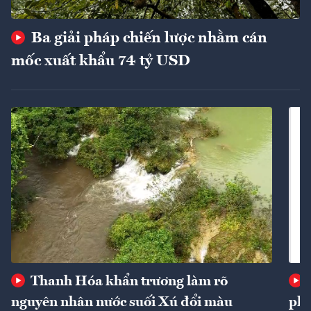
Ba giải pháp chiến lược nhằm cán
mốc xuất khẩu 74 tỷ USD
Thanh Hóa khẩn trương làm rõ
nguyên nhân nước suối Xú đổi màu
phí