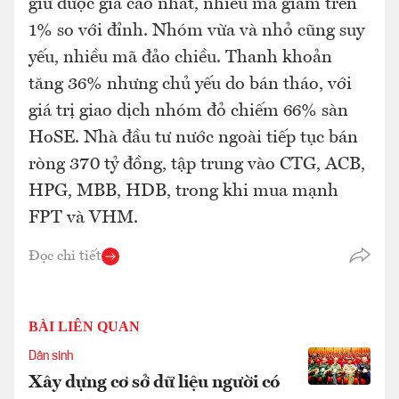
giữ được giá cao nhất, nhiều mã giảm trên
1% so với đỉnh. Nhóm vừa và nhỏ cũng suy
yếu, nhiều mã đảo chiều. Thanh khoản
tăng 36% nhưng chủ yếu do bán tháo, với
giá trị giao dịch nhóm đỏ chiếm 66% sàn
HoSE. Nhà đầu tư nước ngoài tiếp tục bán
ròng 370 tỷ đồng, tập trung vào CTG, ACB,
HPG, MBB, HDB, trong khi mua mạnh
FPT và VHM.
Đọc chi tiết
BÀI LIÊN QUAN
Dân sinh
Xây dựng cơ sở dữ liệu người có