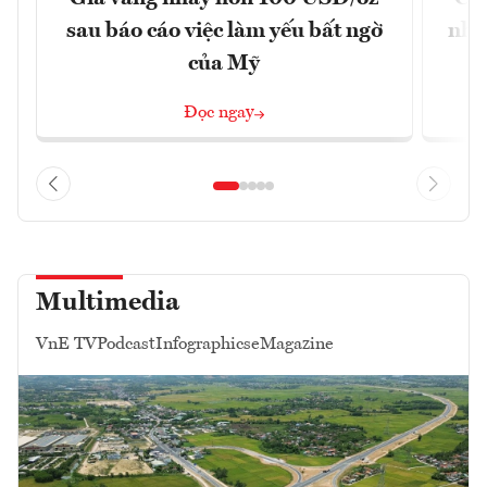
sau báo cáo việc làm yếu bất ngờ
nhờ
của Mỹ
Đọc ngay
Multimedia
VnE TV
Podcast
Infographics
eMagazine