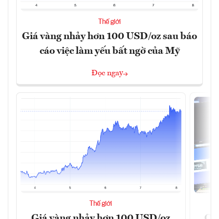
Thế giới
Giá vàng nhảy hơn 100 USD/oz sau báo
cáo việc làm yếu bất ngờ của Mỹ
Đọc ngay
Thế giới
Giá vàng nhảy hơn 100 USD/oz
Chứ