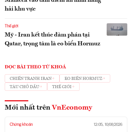
Malacca vào tâm điểm an ninh hàng
hải khu vực
Thế giới
Mỹ - Iran kết thúc đàm phán tại
Qatar, trọng tâm là eo biển Hormuz
ĐỌC BÀI THEO TỪ KHOÁ
CHIẾN TRANH IRAN
EO BIỂN HORMUZ
TÀU CHỞ DẦU
THẾ GIỚI
Mới nhất trên
VnEconomy
Chứng khoán
12:05, 10/08/2026