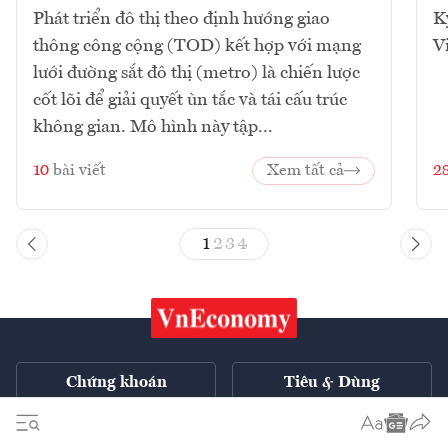
Phát triển đô thị theo định hướng giao
K
thông công cộng (TOD) kết hợp với mạng
V
lưới đường sắt đô thị (metro) là chiến lược
cốt lõi để giải quyết ùn tắc và tái cấu trúc
không gian. Mô hình này tập...
10
bài viết
Xem tất cả
2
1
2
3
4
Chứng khoán
Tiêu & Dùng
Xe
VnE TV