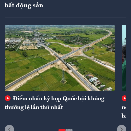
bất động sản
Điểm nhấn kỳ họp Quốc hội không
thường lệ lần thứ nhất
nôn
bất