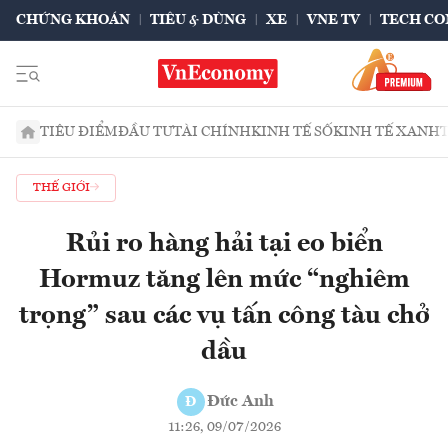
CHỨNG KHOÁN
TIÊU & DÙNG
XE
VNE TV
TECH CO
TIÊU ĐIỂM
ĐẦU TƯ
TÀI CHÍNH
KINH TẾ SỐ
KINH TẾ XANH
THẾ GIỚI
Rủi ro hàng hải tại eo biển
Hormuz tăng lên mức “nghiêm
trọng” sau các vụ tấn công tàu chở
dầu
Đức Anh
Đ
11:26, 09/07/2026