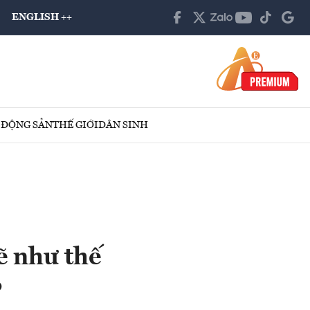
ENGLISH ++
 ĐỘNG SẢN
THẾ GIỚI
DÂN SINH
ẽ như thế
?