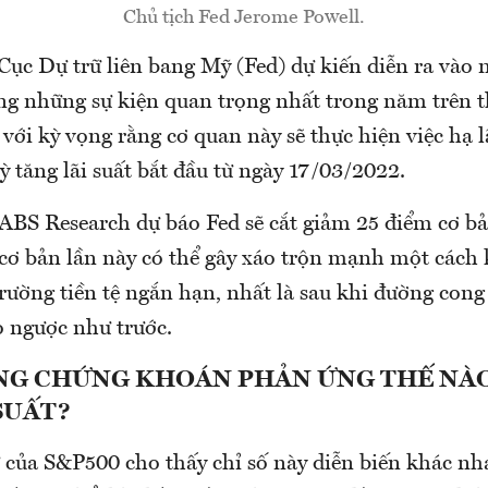
Chủ tịch Fed Jerome Powell.
ục Dự trữ liên bang Mỹ (Fed) dự kiến diễn ra vào 
ng những sự kiện quan trọng nhất trong năm trên th
 với kỳ vọng rằng cơ quan này sẽ thực hiện việc hạ l
kỳ tăng lãi suất bắt đầu từ ngày 17/03/2022.
BS Research dự báo Fed sẽ cắt giảm 25 điểm cơ bản
cơ bản lần này có thể gây xáo trộn mạnh một cách
 trường tiền tệ ngắn hạn, nhất là sau khi đường cong 
 ngược như trước.
NG CHỨNG KHOÁN PHẢN ỨNG THẾ NÀO
SUẤT?
ử của S&P500 cho thấy chỉ số này diễn biến khác nh