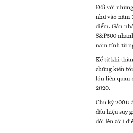
Đối với những
như vào năm 1
điểm. Gần nhấ
S&P500 nhanh
năm tính từ ng
Kể từ khi thà
chứng kiến tổn
lớn liên quan
2020.
Chu kỳ 2001: 
dấu hiệu suy 
đôi lên 571 đ