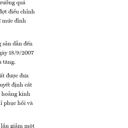
trưởng quá
đợt điều chỉnh
ừ mức đỉnh
g sản dẫn đến
ngày 18/9/2007
u tăng.
uất được đưa
uyết định cắt
ng hoảng kinh
ỉ phục hồi và
i lần giảm một