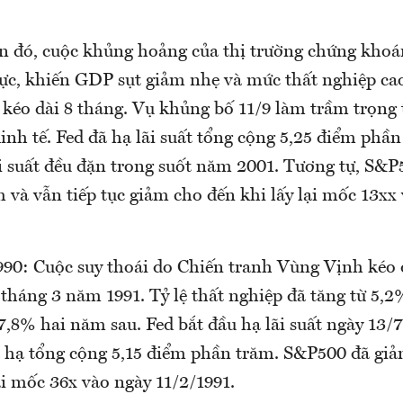
an đó, cuộc khủng hoảng của thị trường chứng khoá
hực, khiến GDP sụt giảm nhẹ và mức thất nghiệp 
i kéo dài 8 tháng. Vụ khủng bố 11/9 làm trầm trọng
inh tế. Fed đã hạ lãi suất tổng cộng 5,25 điểm phầ
ãi suất đều đặn trong suốt năm 2001. Tương tự, S&
 và vẫn tiếp tục giảm cho đến khi lấy lại mốc 13x
90: Cuộc suy thoái do Chiến tranh Vùng Vịnh kéo d
tháng 3 năm 1991. Tỷ lệ thất nghiệp đã tăng từ 5,2
,8% hai năm sau. Fed bắt đầu hạ lãi suất ngày 13/7
 hạ tổng cộng 5,15 điểm phần trăm. S&P500 đã giả
ại mốc 36x vào ngày 11/2/1991.