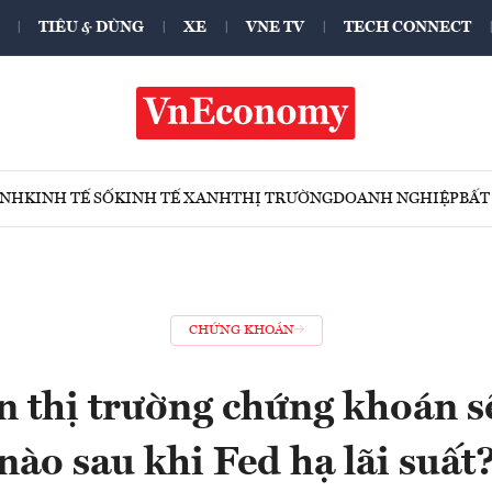
TIÊU & DÙNG
XE
VNE TV
TECH CONNECT
ÍNH
KINH TẾ SỐ
KINH TẾ XANH
THỊ TRƯỜNG
DOANH NGHIỆP
BẤT
CHỨNG KHOÁN
n thị trường chứng khoán s
nào sau khi Fed hạ lãi suất