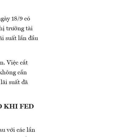
ngày 18/9 có
ị trường tài
ãi suất lần đầu
. Việc cắt
 không cần
lãi suất đã
 KHI FED
au với các lần