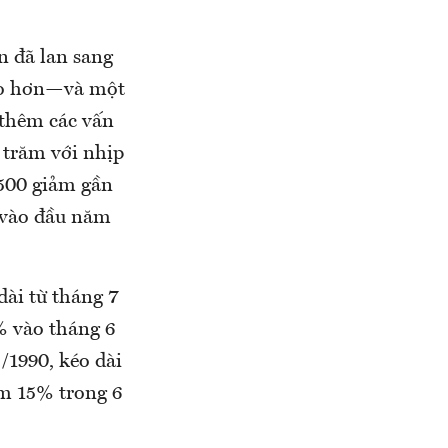
n đã lan sang
cao hơn—và một
 thêm các vấn
n trăm với nhịp
P500 giảm gần
x vào đầu năm
ài từ tháng 7
% vào tháng 6
/1990, kéo dài
m 15% trong 6