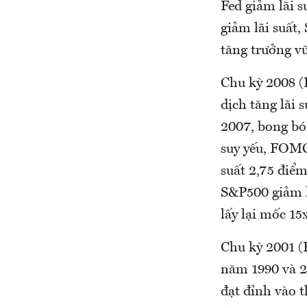
Fed giảm lãi s
giảm lãi suất
tăng trưởng v
Chu kỳ 2008 (
dịch tăng lãi
2007, bong bón
suy yếu, FOMC
suất 2,75 điể
S&P500 giảm l
lấy lại mốc 1
Chu kỳ 2001 (
năm 1990 và 2
đạt đỉnh vào