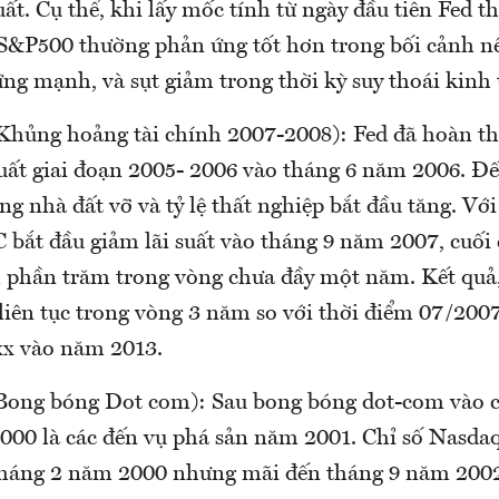
uất. Cụ thể, khi lấy mốc tính từ ngày đầu tiên Fed t
, S&P500 thường phản ứng tốt hơn trong bối cảnh n
ững mạnh, và sụt giảm trong thời kỳ suy thoái kinh
Khủng hoảng tài chính 2007-2008): Fed đã hoàn t
 suất giai đoạn 2005- 2006 vào tháng 6 năm 2006. 
g nhà đất vỡ và tỷ lệ thất nghiệp bắt đầu tăng. Với
 bắt đầu giảm lãi suất vào tháng 9 năm 2007, cuối 
m phần trăm trong vòng chưa đầy một năm. Kết quả,
iên tục trong vòng 3 năm so với thời điểm 07/2007
5xx vào năm 2013.
Bong bóng Dot com): Sau bong bóng dot-com vào 
000 là các đến vụ phá sản năm 2001. Chỉ số Nasda
 tháng 2 năm 2000 nhưng mãi đến tháng 9 năm 20