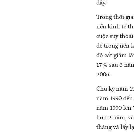
đáy.
Trong thời gi
nền kinh tế t
cuộc suy thoá
đề trong nền k
độ cắt giảm l
17% sau 3 năm
2006.
Chu kỳ năm 19
năm 1990 đến 
năm 1990 lên 7
hơn 2 năm, và
tháng và lấy l