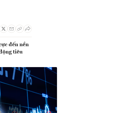
 cực đến nền
 động tiêu