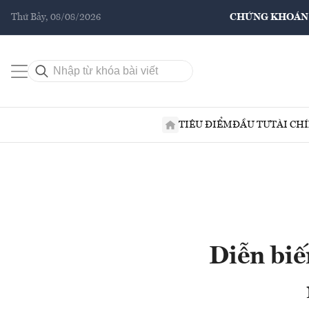
Thứ Bảy, 08/08/2026
CHỨNG KHOÁN
TIÊU ĐIỂM
ĐẦU TƯ
TÀI CH
Diễn biế