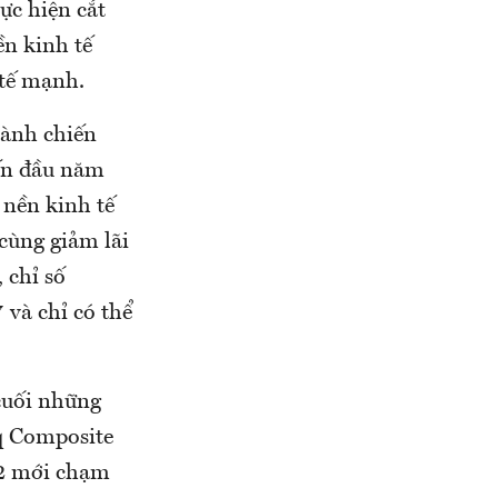
hực hiện cắt
ền kinh tế
 tế mạnh.
hành chiến
Đến đầu năm
 nền kinh tế
cùng giảm lãi
 chỉ số
 và chỉ có thể
cuối những
q Composite
02 mới chạm