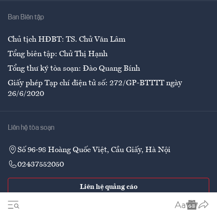
Nhà
Ban Biên tập
Ẩm thực
Chủ tịch HĐBT: TS. Chử Văn Lâm
Tổng biên tập: Chử Thị Hạnh
Tổng thư ký tòa soạn: Đào Quang Bính
Giấy phép Tạp chí điện tử số: 272/GP-BTTTT ngày
26/6/2020
Liên hệ tòa soạn
Số 96-98 Hoàng Quốc Việt, Cầu Giấy, Hà Nội
02437552050
Liên hệ quảng cáo