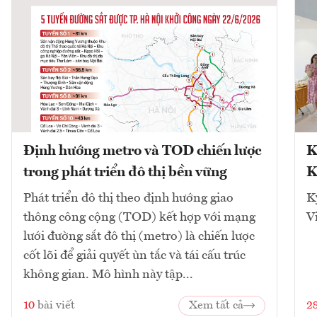
Định hướng metro và TOD chiến lược
K
trong phát triển đô thị bền vững
K
Phát triển đô thị theo định hướng giao
K
thông công cộng (TOD) kết hợp với mạng
V
lưới đường sắt đô thị (metro) là chiến lược
cốt lõi để giải quyết ùn tắc và tái cấu trúc
không gian. Mô hình này tập...
10
bài viết
Xem tất cả
2