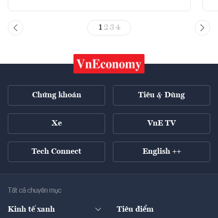
1
2
3
4
Chứng khoán
Tiêu & Dùng
Xe
VnE TV
Tech Connect
English ++
Tất cả chuyên mục
Kinh tế xanh
Tiêu điểm