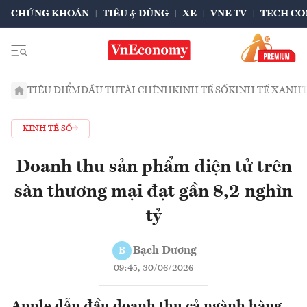
CHỨNG KHOÁN
TIÊU & DÙNG
XE
VNE TV
TECH CO
TIÊU ĐIỂM
ĐẦU TƯ
TÀI CHÍNH
KINH TẾ SỐ
KINH TẾ XANH
KINH TẾ SỐ
Doanh thu sản phẩm điện tử trên
sàn thương mại đạt gần 8,2 nghìn
tỷ
Bạch Dương
B
09:45, 30/06/2026
Apple dẫn đầu doanh thu cả ngành hàng