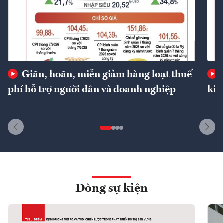
Giãn, hoãn, miễn giảm hàng loạt thuế
phí hỗ trợ người dân và doanh nghiệp
kin
Dòng sự kiện