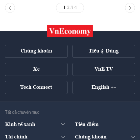
1
2
3
4
Chứng khoán
Tiêu & Dùng
Xe
VnE TV
Tech Connect
English ++
Tất cả chuyên mục
Kinh tế xanh
Tiêu điểm
Chuyển động xanh
Tài chính
Chứng khoán