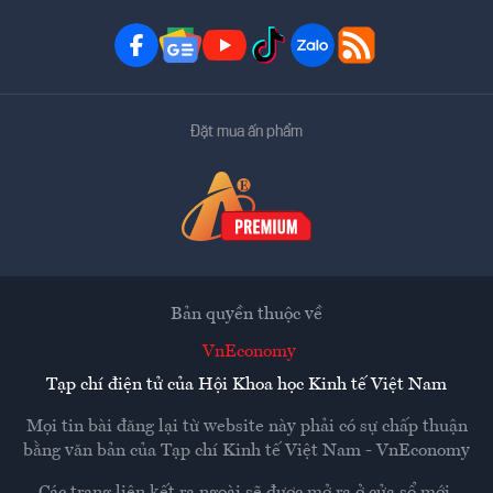
Đặt mua ấn phẩm
Bản quyền thuộc về
VnEconomy
Tạp chí điện tử của Hội Khoa học Kinh tế Việt Nam
Mọi tin bài đăng lại từ website này phải có sự chấp thuận
bằng văn bản của
Tạp chí Kinh tế Việt Nam - VnEconomy
Các trang liên kết ra ngoài sẽ được mở ra ở cửa sổ mới.