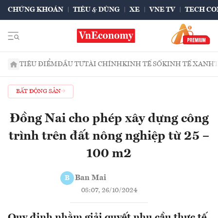
CHỨNG KHOÁN
TIÊU & DÙNG
XE
VNE TV
TECH CO
TIÊU ĐIỂM
ĐẦU TƯ
TÀI CHÍNH
KINH TẾ SỐ
KINH TẾ XANH
BẤT ĐỘNG SẢN
Đồng Nai cho phép xây dựng công
trình trên đất nông nghiệp từ 25 –
100 m2
Ban Mai
B
08:07, 26/10/2024
Quy định nhằm giải quyết nhu cầu thực tế