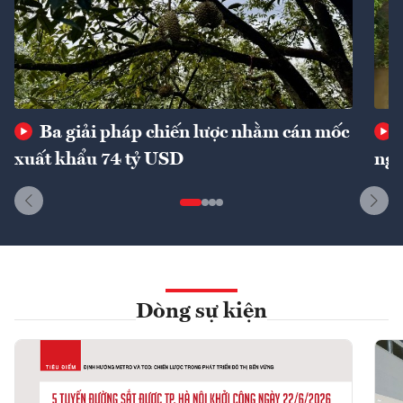
Ba giải pháp chiến lược nhằm cán mốc
xuất khẩu 74 tỷ USD
ngu
Dòng sự kiện