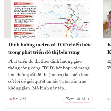
Định hướng metro và TOD chiến lược
K
trong phát triển đô thị bền vững
K
Phát triển đô thị theo định hướng giao
K
thông công cộng (TOD) kết hợp với mạng
V
lưới đường sắt đô thị (metro) là chiến lược
cốt lõi để giải quyết ùn tắc và tái cấu trúc
không gian. Mô hình này tập...
10
bài viết
Xem tất cả
2