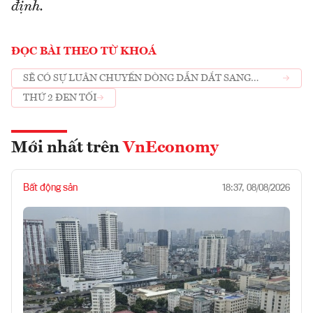
định.
ĐỌC BÀI THEO TỪ KHOÁ
SẼ CÓ SỰ LUÂN CHUYỂN DÒNG DẪN DẮT SANG
NHÓM NGÀNH NGÂN HÀNG
THỨ 2 ĐEN TỐI
Mới nhất trên
VnEconomy
Bất động sản
18:37, 08/08/2026