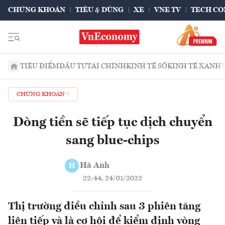
CHỨNG KHOÁN
TIÊU & DÙNG
XE
VNE TV
TECH CO
TIÊU ĐIỂM
ĐẦU TƯ
TÀI CHÍNH
KINH TẾ SỐ
KINH TẾ XANH
CHỨNG KHOÁN
Dòng tiền sẽ tiếp tục dịch chuyển
sang blue-chips
Hà Anh
H
22:44, 24/01/2022
Thị trường điều chỉnh sau 3 phiên tăng
liên tiếp và là cơ hội để kiểm định vòng