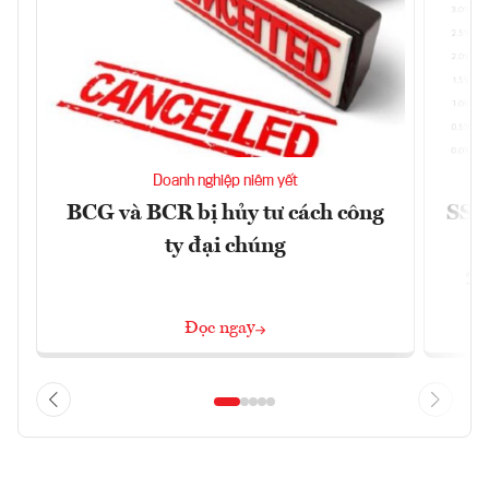
Doanh nghiệp niêm yết
BCG và BCR bị hủy tư cách công
SSI 
ty đại chúng
2/
Đọc ngay