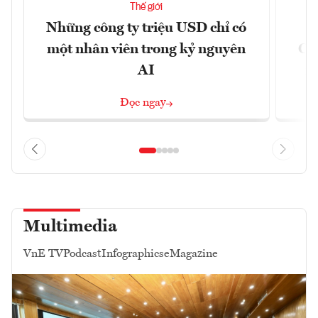
Thế giới
Những công ty triệu USD chỉ có
một nhân viên trong kỷ nguyên
CX
AI
n
Đọc ngay
Multimedia
VnE TV
Podcast
Infographics
eMagazine