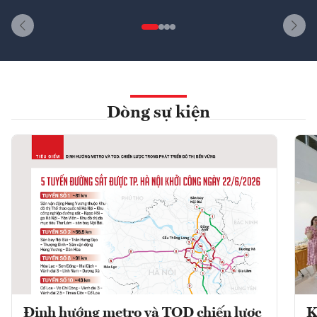
Dòng sự kiện
Định hướng metro và TOD chiến lược
K