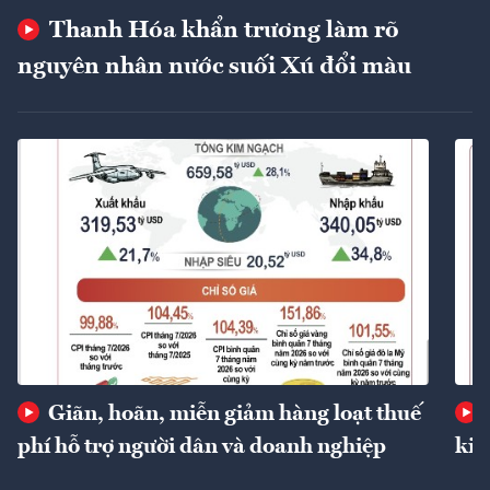
Thanh Hóa khẩn trương làm rõ
nguyên nhân nước suối Xú đổi màu
Giãn, hoãn, miễn giảm hàng loạt thuế
phí hỗ trợ người dân và doanh nghiệp
kin