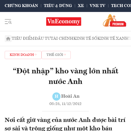
CHỨNG KHOÁN
TIÊU & DÙNG
XE
VNE TV
TECH CO
TIÊU ĐIỂM
ĐẦU TƯ
TÀI CHÍNH
KINH TẾ SỐ
KINH TẾ XANH
KINH DOANH
THẾ GIỚI
“Đột nhập” kho vàng lớn nhất
nước Anh
Hoài An
H
08:25, 11/12/2012
Nơi cất giữ vàng của nước Anh được bài trí
sơ sài và trông giống như một kho báu