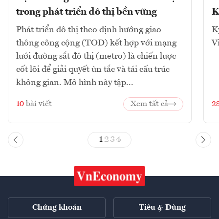
trong phát triển đô thị bền vững
K
Phát triển đô thị theo định hướng giao
K
thông công cộng (TOD) kết hợp với mạng
V
lưới đường sắt đô thị (metro) là chiến lược
cốt lõi để giải quyết ùn tắc và tái cấu trúc
không gian. Mô hình này tập...
10
bài viết
Xem tất cả
2
1
2
3
4
Chứng khoán
Tiêu & Dùng