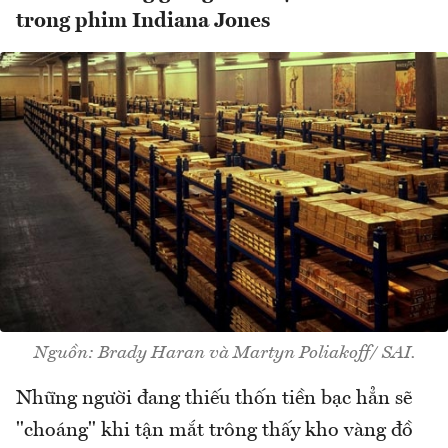
trong phim Indiana Jones
Nguồn: Brady Haran và Martyn Poliakoff/ SAI.
Những người đang thiếu thốn tiền bạc hẳn sẽ
"choáng" khi tận mắt trông thấy kho vàng đồ