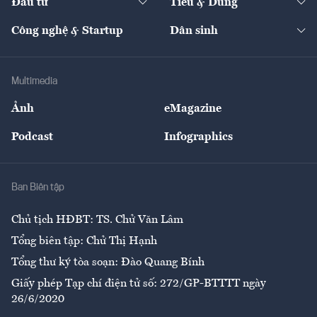
Đầu tư
Tiêu & Dùng
Quản trị số
Cafe BĐS
Thị trường
Kinh doanh
Kết nối
Tạp chí kinh tế Việt Nam
eMagazine
Nhà đầu tư
Du lịch
Công nghệ & Startup
Dân sinh
Tư vấn
Nông sản
Doanh nhân
Tư vấn Tiêu & Dùng
Infographics
Hạ tầng
Sức khỏe
Khung pháp lý
Doanh nghiệp
Địa phương
Thị trường
Bảo hiểm
Multimedia
Sự kiện
Nhân lực
Ảnh
eMagazine
Đẹp +
An sinh
Podcast
Infographics
Giải trí
Y tế
Nhà
Ban Biên tập
Ẩm thực
Chủ tịch HĐBT: TS. Chử Văn Lâm
Tổng biên tập: Chử Thị Hạnh
Tổng thư ký tòa soạn: Đào Quang Bính
Giấy phép Tạp chí điện tử số: 272/GP-BTTTT ngày
26/6/2020