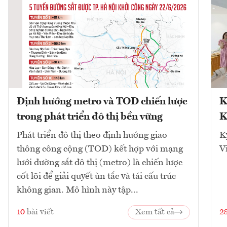
Định hướng metro và TOD chiến lược
K
trong phát triển đô thị bền vững
K
Phát triển đô thị theo định hướng giao
K
thông công cộng (TOD) kết hợp với mạng
V
lưới đường sắt đô thị (metro) là chiến lược
cốt lõi để giải quyết ùn tắc và tái cấu trúc
không gian. Mô hình này tập...
10
bài viết
Xem tất cả
2