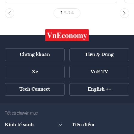
1
2
3
4
Chứng khoán
Tiêu & Dùng
Xe
VnE TV
Tech Connect
English ++
Tất cả chuyên mục
Kinh tế xanh
Tiêu điểm
Chuyển động xanh