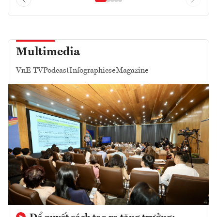
Multimedia
VnE TV
Podcast
Infographics
eMagazine