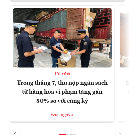
Tài chính
Trong tháng 7, thu nộp ngân sách
Sửa
từ hàng hóa vi phạm tăng gần
ca
50% so với cùng kỳ
Đọc ngay