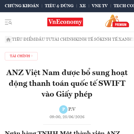
CHỨNG KHOÁN
TIÊU & DÙNG
XE
VNE TV
TECH CO
TIÊU ĐIỂM
ĐẦU TƯ
TÀI CHÍNH
KINH TẾ SỐ
KINH TẾ XANH
TÀI CHÍNH
ANZ Việt Nam được bổ sung hoạt
động thanh toán quốc tế SWIFT
vào Giấy phép
P.V
P
09:00, 28/06/2026
Ngân hàng TNHH Một thành viên ANZ