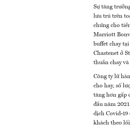
Sự tăng trưởn
lưu trú trên t
chứng cho tiề
Marriott Bonv
buffet chay t
Chastenet ở St
thuần chay và 
Công ty lữ hà
cho hay, số lư
tăng hơn gấp 
đầu năm 2021.
dịch Covid-19
khách theo lối