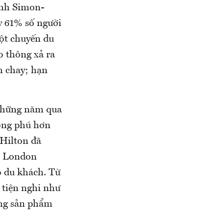
Anh Simon-
ấy 61% số người
một chuyến du
o thông xả ra
n chay; hạn
 những năm qua
hong phú hơn
 Hilton đã
on London
o du khách. Từ
 tiện nghi như
ững sản phẩm