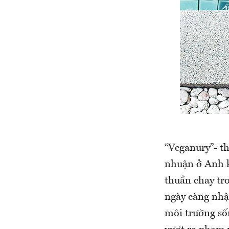
“Veganury”- t
nhuận ở Anh k
thuần chay tr
ngày càng nhậ
môi trường số