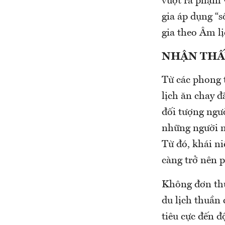
vượt ra phạm 
gia áp dụng “s
gia theo Âm l
NHẬN THẤ
Từ các phong 
lịch ăn chay đ
đối tượng ngư
những người m
Từ đó, khái n
càng trở nên p
Không đơn thu
du lịch thuần
tiêu cực đến đ