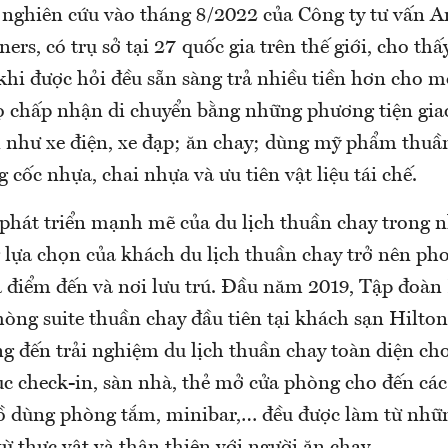
 nghiên cứu vào tháng 8/2022 của Công ty tư vấn 
ers, có trụ sở tại 27 quốc gia trên thế giới, cho th
khi được hỏi đều sẵn sàng trả nhiều tiền hơn cho 
Họ chấp nhận di chuyển bằng những phương tiện gia
ơn như xe điện, xe đạp; ăn chay; dùng mỹ phẩm thuầ
g cốc nhựa, chai nhựa và ưu tiên vật liệu tái chế.
ự phát triển mạnh mẽ của du lịch thuần chay trong
 lựa chọn của khách du lịch thuần chay trở nên p
cả điểm đến và nơi lưu trú. Đầu năm 2019, Tập đoàn
hòng suite thuần chay đầu tiên tại khách sạn Hilt
g đến trải nghiệm du lịch thuần chay toàn diện ch
ục check-in, sàn nhà, thẻ mở cửa phòng cho đến các
ồ dùng phòng tắm, minibar,… đều được làm từ nh