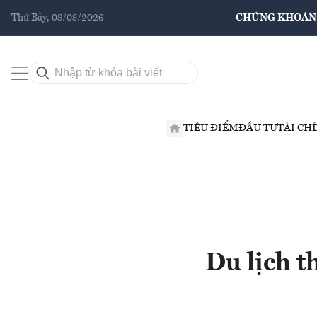
Thứ Bảy, 08/08/2026
CHỨNG KHOÁN
TIÊU ĐIỂM
ĐẦU TƯ
TÀI CH
Du lịch t