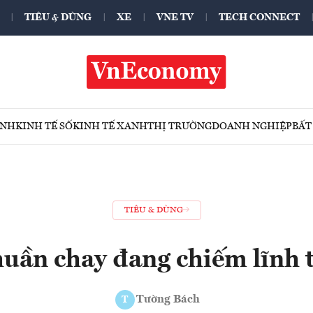
TIÊU & DÙNG
XE
VNE TV
TECH CONNECT
ÍNH
KINH TẾ SỐ
KINH TẾ XANH
THỊ TRƯỜNG
DOANH NGHIỆP
BẤT
TIÊU & DÙNG
huần chay đang chiếm lĩnh 
Tường Bách
T