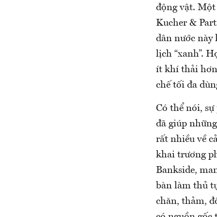
động vật. Một
Kucher & Partn
dân nước này 
lịch “xanh”. 
ít khí thải h
chế tối đa dùn
Có thể nói, s
đã giúp những
rất nhiều về 
khai trương p
Bankside, man
bàn làm thủ t
chăn, thảm, đ