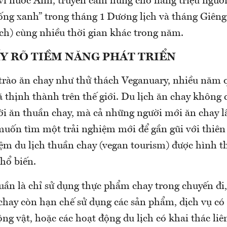
vi nước Anh, truyền cảm hứng cho hàng triệu người
ống xanh” trong tháng 1 Dương lịch và tháng Giêng 
ịch) cùng nhiều thời gian khác trong năm.
Y RÕ TIỀM NĂNG PHÁT TRIỂN
trào ăn chay như thử thách Veganuary, nhiều năm q
ã thịnh thành trên thế giới. Du lịch ăn chay không 
ời ăn thuần chay, mà cả những người mới ăn chay l
uốn tìm một trải nghiệm mới để gần gũi với thiên
iệm du lịch thuần chay (vegan tourism) được hình t
hổ biến.
ần là chỉ sử dụng thực phẩm chay trong chuyến đi
 chay còn hạn chế sử dụng các sản phẩm, dịch vụ c
ộng vật, hoặc các hoạt động du lịch có khai thác liê