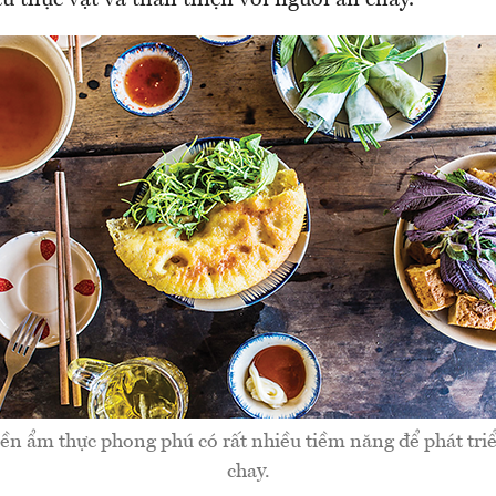
ừ thực vật và thân thiện với người ăn chay.
ền ẩm thực phong phú có rất nhiều tiềm năng để phát triể
chay.