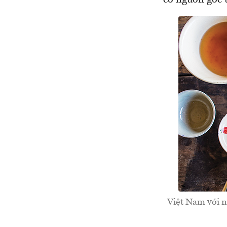
có nguồn gốc t
Việt Nam với n