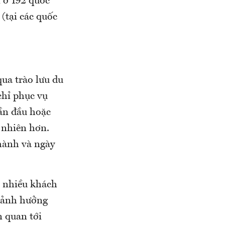
 ở 192 quốc
(tại các quốc
ua trào lưu du
chỉ phục vụ
ần đầu hoặc
 nhiên hơn.
hành và ngày
, nhiều khách
ó ảnh hưởng
n quan tới