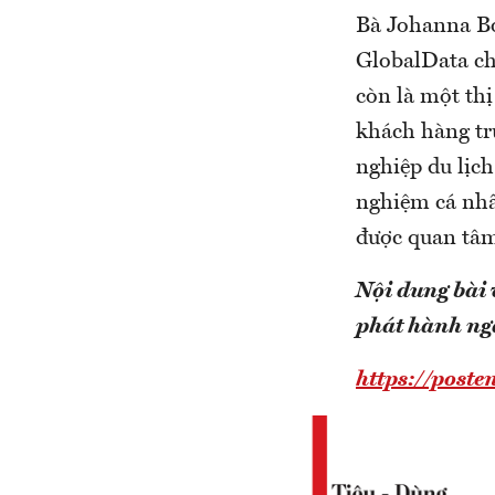
Bà Johanna Bo
GlobalData ch
còn là một thị
khách hàng tr
nghiệp du lịc
nghiệm cá nhâ
được quan tâm
Nội dung bài 
phát hành n
https://poste