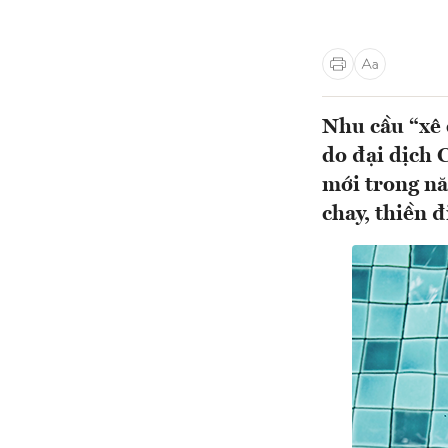
Nhu cầu “xê 
do đại dịch 
mới trong nă
chay, thiền 