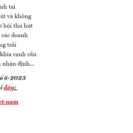
nh tại
hút và không
ơ hội thu hút
o các doanh
g trải
 khía cạnh cần
 nhận định...
 số 6-2023
ại
đây
:
iet-nam