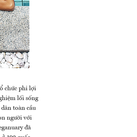
 chức phi lợi
ghiệm lối sống
 dân toàn cầu
on người với
eganuary đã