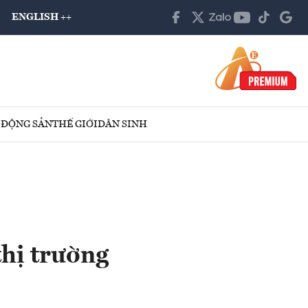
ENGLISH ++
 ĐỘNG SẢN
THẾ GIỚI
DÂN SINH
thị trường