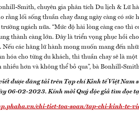
nhill-Smith, chuyên gia phân tích Du lịch & Lữ hà
o rằng lối sống thuần chay đang ngày càng có sức 
 trường ngách nữa. “Mức độ hài lòng càng cao thì c
ung thành càng lớn. Đây là triển vọng phục hồi ch
h. Nếu các hãng lữ hành mong muốn mang đến nhữn
n hóa cho từng du khách, thì thuần chay sẽ là một
 nhiều hơn và không thể bỏ qua”, bà Bonhill-Smith
viết được đăng tải trên Tạp chí Kinh tế Việt Nam
gày 06-02-2023.
Kính mời Quý độc giả tìm đọc t
np.phaha.vn/chi-tiet-toa-soan/tap-chi-kinh-te-v