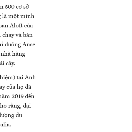
n 500 cơ sở
ng là một minh
sạn Aloft của
 chay và bàn
ghỉ dưỡng Anse
, nhà hàng
ái cây.
nhiệm) tại Anh
ay của họ đã
 năm 2019 đến
ho rằng, đại
 lượng du
alia.