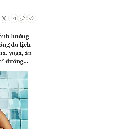
 ảnh hưởng
ớng du lịch
a, yoga, ăn
hỉ dưỡng...