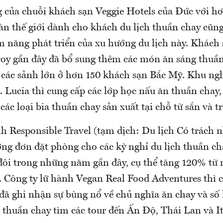
g của chuỗi khách sạn Veggie Hotels của Đức với hơ
oàn thế giới dành cho khách du lịch thuần chay cũ
m năng phát triển của xu hướng du lịch này. Khách 
oy gần đây đã bổ sung thêm các món ăn sáng thuần
ại các sảnh lớn ở hơn 150 khách sạn Bắc Mỹ. Khu n
. Lucia thì cung cấp các lớp học nấu ăn thuần chay
các loại bia thuần chay sản xuất tại chỗ từ sắn và tr
nh Responsible Travel (tạm dịch: Du lịch Có trách 
ợng đơn đặt phòng cho các kỳ nghỉ du lịch thuần ch
đôi trong những năm gần đây, cụ thể tăng 120% từ
 Công ty lữ hành Vegan Real Food Adventures thì c
 đã ghi nhận sự bùng nổ về chủ nghĩa ăn chay và số
 thuần chay tìm các tour đến Ấn Độ, Thái Lan và It