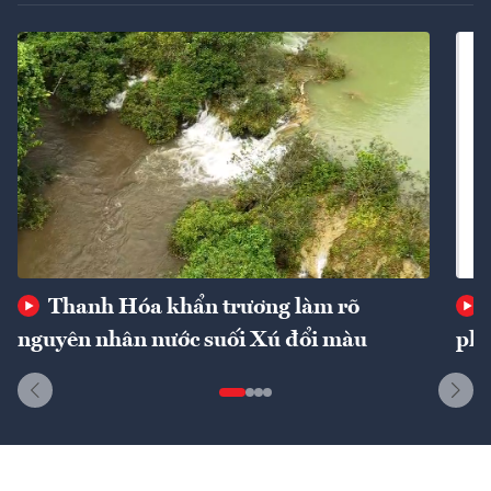
Thanh Hóa khẩn trương làm rõ
nguyên nhân nước suối Xú đổi màu
phí