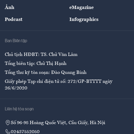
Sự kiện
Nhân lực
Ảnh
eMagazine
Đẹp +
An sinh
Podcast
Infographics
Giải trí
Y tế
Nhà
Ban Biên tập
Ẩm thực
Chủ tịch HĐBT: TS. Chử Văn Lâm
Tổng biên tập: Chử Thị Hạnh
Tổng thư ký tòa soạn: Đào Quang Bính
Giấy phép Tạp chí điện tử số: 272/GP-BTTTT ngày
26/6/2020
Liên hệ tòa soạn
Số 96-98 Hoàng Quốc Việt, Cầu Giấy, Hà Nội
02437552050