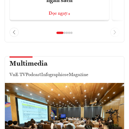
ngân sách
Đọc ngay
Multimedia
VnE TV
Podcast
Infographics
eMagazine