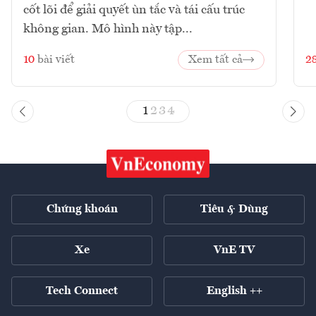
cốt lõi để giải quyết ùn tắc và tái cấu trúc
không gian. Mô hình này tập...
10
bài viết
Xem tất cả
2
1
2
3
4
Chứng khoán
Tiêu & Dùng
Xe
VnE TV
Tech Connect
English ++