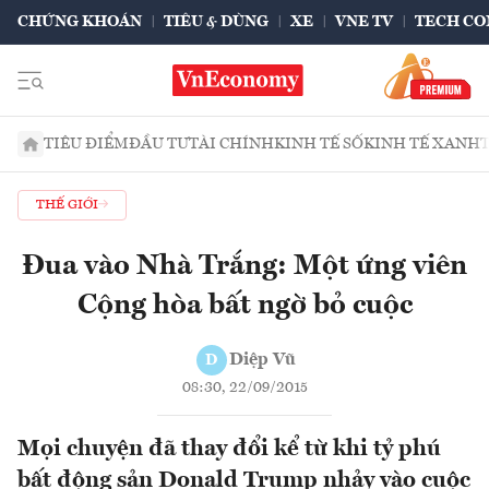
CHỨNG KHOÁN
TIÊU & DÙNG
XE
VNE TV
TECH CO
TIÊU ĐIỂM
ĐẦU TƯ
TÀI CHÍNH
KINH TẾ SỐ
KINH TẾ XANH
THẾ GIỚI
Đua vào Nhà Trắng: Một ứng viên
Cộng hòa bất ngờ bỏ cuộc
Diệp Vũ
D
08:30, 22/09/2015
Mọi chuyện đã thay đổi kể từ khi tỷ phú
bất động sản Donald Trump nhảy vào cuộc